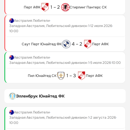
1 – 2
Перт АФК
Стирлинг Пантерс СК
Австралия Любители
Западная Австралия, Любительский дивизион 1
12 июля 2026
10:00
4 – 2
Саут Перт Юнайтед ФК
Перт АФК
Австралия Любители
Западная Австралия, Любительский дивизион 1
5 июля 2026
10:00
1 – 3
Пил Юнайтед СК
Перт АФК
Элленбрук Юнайтед ФК
Австралия Любители
Западная Австралия, Любительский дивизион 1
2 августа 2026
10:00