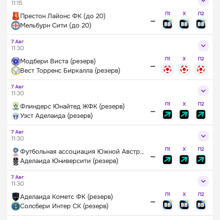
11:15
П1
X
П2
Престон Лайонс ФК (до 20)
—
Мельбурн Сити (до 20)
7 Авг
11:30
П1
X
П2
Модбери Виста (резерв)
—
Вест Торренс Биркалла (резерв)
7 Авг
11:30
П1
X
П2
Флиндерс Юнайтед ЖФК (резерв)
—
Уэст Аделаида (резерв)
7 Авг
11:30
П1
X
П2
Футбольная ассоциация Южной Австралии NTC
—
Аделаида Юниверсити (резерв)
7 Авг
11:30
П1
X
П2
Аделаида Кометс ФК (резерв)
—
Солсбери Интер СК (резерв)