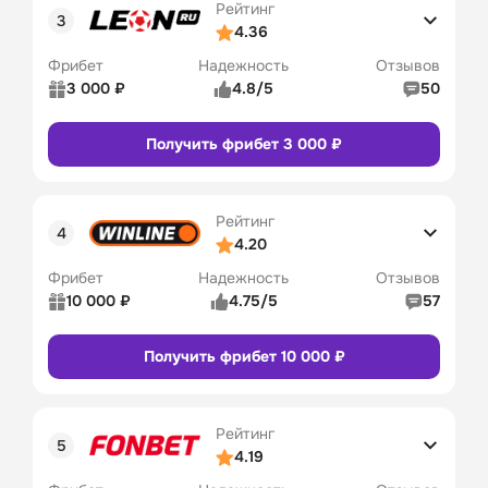
Рейтинг
Линия в лайве
Сайт
Приложение
5/5
4.36
Удобство платежей
4/5
Фрибет
Надежность
Отзывов
Служба поддержки
4/5
3 000 ₽
4.8/5
50
Бонусы и акции
5/5
Рейтинг 
5/5
Получить фрибет 3 000 ₽
пользователей
Промокод
Бонусы
Коэффициенты
5/5
42
Линия в прематче
5/5
Рейтинг
Линия в лайве
Сайт
Приложение
3/5
4.20
Удобство платежей
4/5
Фрибет
Надежность
Отзывов
Служба поддержки
5/5
10 000 ₽
4.75/5
57
Бонусы и акции
4/5
Рейтинг 
5/5
Получить фрибет 10 000 ₽
пользователей
Промокод
Бонусы
Коэффициенты
4/5
34
Линия в прематче
4/5
Рейтинг
Линия в лайве
Сайт
Приложение
4/5
4.19
Удобство платежей
4/5