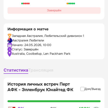
Лига Чемпионов
Зенит
Betcity
Тенниси
Теннис
Настольный теннис
Баскетбол
Лига Европы
Спортбет
Bettery
Балтбет
Футбол
Волейбол
Теннис
Завершён
24bet
Zenit
Беттери
Киберспорт
Настольный теннис
Рейтинги
Футбол
Спортбет
Зенит
Волейбол
Прочие категории
Лучшие букмекеры
РПЛ
24bet
Киберспорт
Информация о матче
Приложения для iOS
Футбол
Легальные букмекерские конторы
Фрибеты
Лига чемпионов
Западная Австралия, Любительский дивизион 1
Российские букмекеры
Фрибеты без депозита
АПЛ
РПЛ
Leon
Австралия Любители
БК с мобильным приложением
Фрибет без отыгрыша
Серия А
Лига чемпионов
Zenit
Начало:
24.05.2026, 10:00
Надежные букмекеры
Промокод без отыгрыша
Ла Лига
АПЛ
Лига Ставок
Статус: Завершён
БК с гостевым демосчетом
Бонус за регистрацию без отыгрыша
Бундеслига
Серия А
Марафон
Australia, Coolbellup, Len Packham Park
БК с большими коэффициентами
Фрибеты сегодня
Лига Европы
Ла Лига
Melbet
БК с минимальными депозитами
Лучшие фрибеты
Лига конференций
Бундеслига
Pari
Статистика
Трансляция
Букмекеры для ставок на американский футбол
Фрибет новым игрокам
Лига наций
Лига Европы
Tennisi
Букмекеры для ставок на бейсбол
Новые БК с фрибетом
Суперкубок УЕФА
Лига конференций
Fonbet
Хоккей
Хоккей
Букмекеры для ставок на гольф
Фрибет 3000
Betcity
История личных встреч Перт
Букмекеры для ставок на автогонки
Акции букмекерских контор при регистрации
КХЛ
КХЛ
BetBoom
АФК - Элленбрук Юнайтед ФК
Дом/Выезд
Букмекеры для ставок на чемпионаты мира и Европы
Промокоды букмекеров
НХЛ
НХЛ
Bettery
Букмекеры для ставок на дартс
Бездепозитные бонусы за регистрацию
АХЛ
АХЛ
Olimpbet
Баскетбол
Баскетбол
Букмекеры для ставок на скачки
Бездепозитные бонусы букмекеров
Winline