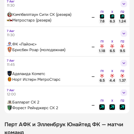
7 Авг
11:30
П1
X
П2
Кэмпбеллтаун Сити СК (резерв)
—
Метростарз (резерв)
7.8
6.3
1.24
7 Авг
11:30
П1
X
П2
ФК «Лайонс»
—
Брисбен Роар (молодежная)
1.18
6.5
9.5
7 Авг
11:45
П1
X
П2
Аделаида Кометс
—
Норт Истерн МетроСтарс
6.5
4.4
1.37
7 Авг
12:00
П1
X
П2
Балларат СК 2
—
Форест Рейнджерс СК 2
Перт АФК и Элленбрук Юнайтед ФК — матчи
команд