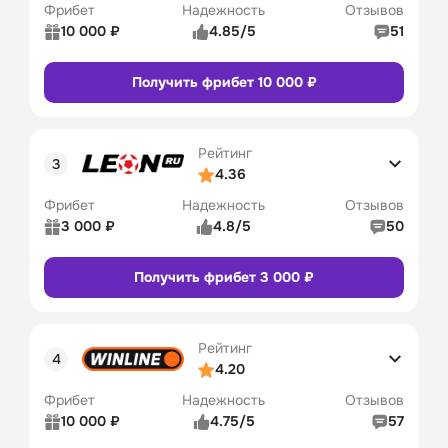
Фрибет
Надежность
Отзывов
Служба поддержки
5/5
10 000 ₽
4.85/5
51
Бонусы и акции
5/5
Рейтинг 
5/5
Получить фрибет 10 000 ₽
пользователей
Промокод
Бонусы
Коэффициенты
5/5
22
Линия в прематче
4/5
Рейтинг
Линия в лайве
Сайт
Приложение
5/5
4.36
Удобство платежей
4/5
Фрибет
Надежность
Отзывов
Служба поддержки
4/5
3 000 ₽
4.8/5
50
Бонусы и акции
5/5
Рейтинг 
5/5
Получить фрибет 3 000 ₽
пользователей
Промокод
Бонусы
Коэффициенты
5/5
42
Линия в прематче
5/5
Рейтинг
Линия в лайве
Сайт
Приложение
3/5
4.20
Удобство платежей
4/5
Фрибет
Надежность
Отзывов
Служба поддержки
5/5
10 000 ₽
4.75/5
57
Бонусы и акции
4/5