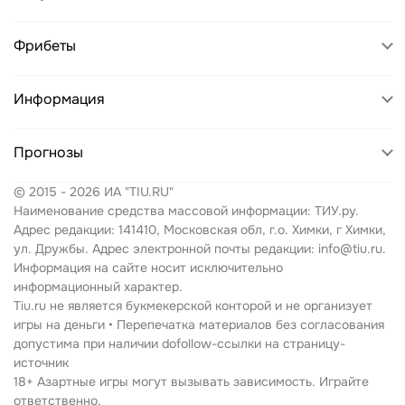
БетБум
Pari
Фрибеты
Леон
BetBoom
Лига Ставок
Пари
Информация
Leon
Мелбет
БетБум
Winline
Политика конфиденциальности
Прогнозы
Бетсити
Леон
Fonbet
Политика cookies
Марафон
© 2015 - 2026 ИА "TIU.RU"
Винлайн
Прогнозы на спорт
Марафон
Пользовательское соглашение
Наименование средства массовой информации: ТИУ.ру.
Фонбет
Фонбет
Футбол
Адрес редакции: 141410, Московская обл, г.о. Химки, г Химки,
Betcity
Согласие на обработку персональных данных
ул. Дружбы. Адрес электронной почты редакции: info@tiu.ru.
Винлайн
Марафон
Хоккей
Информация на сайте носит исключительно
Melbet
Контакты
информационный характер.
Бетсити
Баскетбол
Tiu.ru не является букмекерской конторой и не организует
Лига Ставок
Вакансии
игры на деньги • Перепечатка материалов без согласования
Мелбет
Теннис
допустима при наличии dofollow-ссылки на страницу-
Olimpbet
Блог
источник
Лига ставок
Настольный теннис
18+ Азартные игры могут вызывать зависимость. Играйте
Архив
ответственно.
Олимпбет
Волейбол