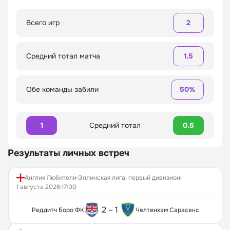
Букмекеры для ставок на киберспорт
НБА
НБА
Baltbet
Букмекеры для профессиональных игроков
Единая Лига ВТБ
Единая Лига ВТБ
24Бет
Всего игр
2
Букмекеры для ставок на футбол
Евролига
Евролига
WNBA
WNBA
Суперлига
Суперлига
Средний тотал матча
1.5
Теннис
Теннис
US Open 2026 ATP
ATP
US Open 2026 WTA
WTA
Обе команды забили
50%
Настольный теннис
Cincinnati ATP
Cincinnati WTA
Челленджер
Настольный теннис
Лига Про
1
Средний тотал
0.5
Чемпионат мира
Setka Cup
Волейбол
Кубок мира
Результаты личных встреч
Чемпионат Европы
Лига Наций
WTT Champions Yokohama, MS
Суперлига России
Киберспорт
Англия Любители
Эллинская лига, первый дивизион
WTT Champions Yokohama, WS
1 августа 2026
17:00
Europe Smash Sweden, WS
IEM Cologne
Europe Smash Sweden, MS
The International
2 – 1
Реддитч Боро ФК
Челтенхэм Сарасенс
Волейбол
Лига Наций