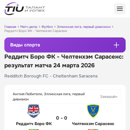
Главная
Матч центр
Футбол
Эллинская лига, первый дивизион
Реддитч Боро ФК - Челтенхэм Сарасенс
Популярные БК
Пари
Виды спорта
По букмекеру
БетБум
Леон
Pari
Реддитч Боро ФК - Челтенхэм Сарасенс:
Приложения для Android
Винлайн
BetBoom
результат матча 24 марта 2026
Фонбет
Leon
Пари
Виды спорта
Марафон
Winline
БетБум
Redditch Borough FC - Cheltenham Saracens
Бетсити
Fonbet
Леон
Баскетбол
Статьи о БК
Мелбет
Лига Ставок
Винлайн
Киберспорт
Winline
Лига Ставок
Марафон
Фонбет
Теннис
Англия Любители, Эллинская лига, первый
Завершён
дивизион
База знаний
По видам спорта
Олимпбет
Бет-М
Марафон
Хоккей
Виды ставок
Тенниси
Baltbet
Бетсити
Футбол
Футбол
Футбол
По видам спорта
Основы ставок
Балтбет
Melbet
Мелбет
Хоккей
0 - 0
Евролига
Сервисы
Бет-М
Olimpbet
Лига Ставок
Баскетбол
Футбол
Реддитч Боро ФК
Челтенхэм Сарасенс
Виды спорта
Кубок России
Беттери
Tennisi
Олимпбет
Теннис
Хоккей