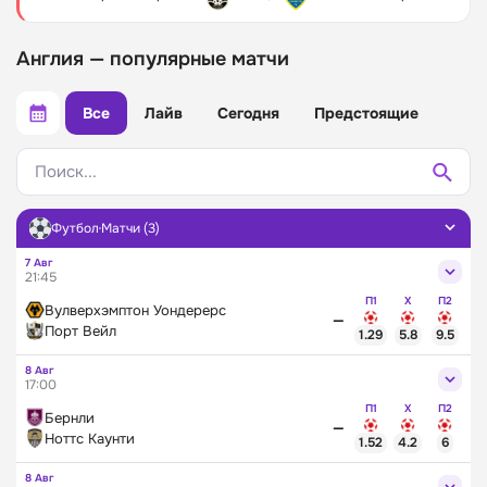
Англия — популярные матчи
Все
Лайв
Сегодня
Предстоящие
Поиск...
Футбол
Матчи (3)
7 Авг
21:45
П1
X
П2
Вулверхэмптон Уондерерс
—
Порт Вейл
1.29
5.8
9.5
8 Авг
17:00
П1
X
П2
Бернли
—
Ноттс Каунти
1.52
4.2
6
8 Авг