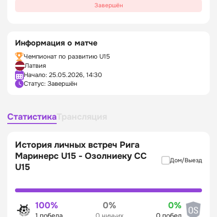
Завершён
Лига Чемпионов
Зенит
Betcity
Тенниси
Теннис
Настольный теннис
Баскетбол
Лига Европы
Спортбет
Bettery
Балтбет
Футбол
Волейбол
Теннис
24bet
Zenit
Беттери
Киберспорт
Настольный теннис
Рейтинги
Футбол
Спортбет
Зенит
Волейбол
Информация о матче
Прочие категории
Лучшие букмекеры
РПЛ
24bet
Киберспорт
Чемпионат по развитию U15
Приложения для iOS
Футбол
Легальные букмекерские конторы
Фрибеты
Лига чемпионов
Латвия
Российские букмекеры
Фрибеты без депозита
АПЛ
РПЛ
Leon
Начало:
25.05.2026, 14:30
Статус: Завершён
БК с мобильным приложением
Фрибет без отыгрыша
Серия А
Лига чемпионов
Zenit
Надежные букмекеры
Промокод без отыгрыша
Ла Лига
АПЛ
Лига Ставок
БК с гостевым демосчетом
Бонус за регистрацию без отыгрыша
Бундеслига
Серия А
Марафон
Статистика
Трансляция
БК с большими коэффициентами
Фрибеты сегодня
Лига Европы
Ла Лига
Melbet
БК с минимальными депозитами
Лучшие фрибеты
Лига конференций
Бундеслига
Pari
Букмекеры для ставок на американский футбол
Фрибет новым игрокам
Лига наций
Лига Европы
Tennisi
История личных встреч Рига
Букмекеры для ставок на бейсбол
Новые БК с фрибетом
Суперкубок УЕФА
Лига конференций
Fonbet
Маринерс U15 - Озолниеку СС
Дом/Выезд
Хоккей
Хоккей
Букмекеры для ставок на гольф
Фрибет 3000
Betcity
U15
Букмекеры для ставок на автогонки
Акции букмекерских контор при регистрации
КХЛ
КХЛ
BetBoom
Букмекеры для ставок на чемпионаты мира и Европы
Промокоды букмекеров
НХЛ
НХЛ
Bettery
Букмекеры для ставок на дартс
Бездепозитные бонусы за регистрацию
АХЛ
АХЛ
Olimpbet
100%
0%
0%
Баскетбол
Баскетбол
Букмекеры для ставок на скачки
Бездепозитные бонусы букмекеров
Winline
1 победа
0 ничьих
0 побед