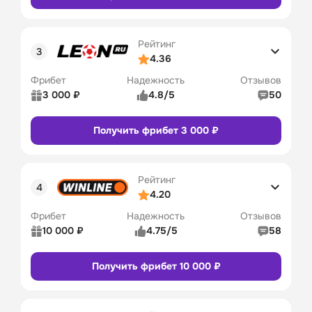
Коэффициенты
5/5
22
Линия в прематче
4/5
Рейтинг
Линия в лайве
Сайт
Приложение
5/5
4.36
Удобство платежей
4/5
Фрибет
Надежность
Отзывов
Служба поддержки
4/5
3 000 ₽
4.8/5
50
Бонусы и акции
5/5
Рейтинг 
5/5
Получить фрибет 3 000 ₽
пользователей
Промокод
Бонусы
Коэффициенты
5/5
42
Линия в прематче
5/5
Рейтинг
Линия в лайве
Сайт
Приложение
3/5
4.20
Удобство платежей
4/5
Фрибет
Надежность
Отзывов
Служба поддержки
5/5
10 000 ₽
4.75/5
58
Бонусы и акции
4/5
Рейтинг 
5/5
Получить фрибет 10 000 ₽
пользователей
Промокод
Бонусы
Коэффициенты
4/5
34
Линия в прематче
4/5