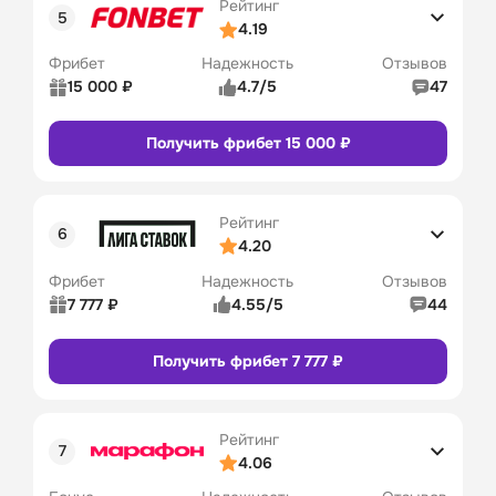
Рейтинг
Линия в лайве
Сайт
Приложение
4/5
4.19
Удобство платежей
4/5
Фрибет
Надежность
Отзывов
Служба поддержки
4/5
15 000 ₽
4.7/5
47
Бонусы и акции
5/5
Рейтинг 
5/5
Получить фрибет 15 000 ₽
пользователей
Промокод
Бонусы
Коэффициенты
4/5
10
Линия в прематче
4/5
Рейтинг
Линия в лайве
Сайт
Приложение
4/5
4.20
Удобство платежей
4/5
Фрибет
Надежность
Отзывов
Служба поддержки
5/5
7 777 ₽
4.55/5
44
Бонусы и акции
4/5
Рейтинг 
5/5
Получить фрибет 7 777 ₽
пользователей
Промокод
Бонусы
Коэффициенты
4/5
10
Линия в прематче
4/5
Рейтинг
Сайт
Приложение
Линия в лайве
4/5
4.06
Удобство платежей
4/5