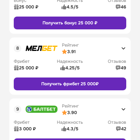
Бонус
Надежность
Отзывов
Служба поддержки
4/5
25 000 ₽
4.5/5
46
Бонусы и акции
5/5
Рейтинг 
5/5
Получить бонус 25 000 ₽
пользователей
Бонусы
17
Коэффициенты
4/5
Сайт
Приложение
Линия в прематче
4/5
Рейтинг
Линия в лайве
4/5
3.91
Удобство платежей
4/5
Фрибет
Надежность
Отзывов
Служба поддержки
4/5
25 000 ₽
4.25/5
49
Бонусы и акции
4/5
Рейтинг 
5/5
Получить фрибет 25 000₽
пользователей
Промокод
Бонусы
Коэффициенты
4/5
15
Линия в прематче
4/5
Рейтинг
Линия в лайве
Сайт
Приложение
3/5
3.90
Удобство платежей
4/5
Фрибет
Надежность
Отзывов
Служба поддержки
4/5
3 000 ₽
4.3/5
42
Бонусы и акции
4/5
Рейтинг 