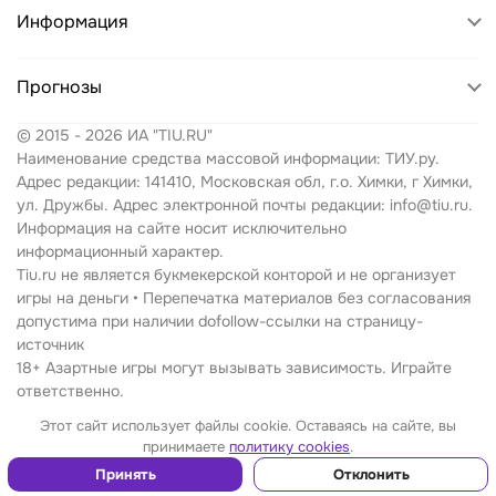
Лига Ставок
Пари
Информация
Leon
Мелбет
БетБум
Winline
Политика конфиденциальности
Прогнозы
Бетсити
Леон
Fonbet
Политика cookies
Марафон
© 2015 - 2026 ИА "TIU.RU"
Винлайн
Прогнозы на спорт
Марафон
Пользовательское соглашение
Наименование средства массовой информации: ТИУ.ру.
Фонбет
Фонбет
Футбол
Адрес редакции: 141410, Московская обл, г.о. Химки, г Химки,
Betcity
Согласие на обработку персональных данных
ул. Дружбы. Адрес электронной почты редакции: info@tiu.ru.
Винлайн
Марафон
Хоккей
Информация на сайте носит исключительно
Melbet
Контакты
информационный характер.
Бетсити
Баскетбол
Tiu.ru не является букмекерской конторой и не организует
Лига Ставок
Вакансии
игры на деньги • Перепечатка материалов без согласования
Мелбет
Теннис
допустима при наличии dofollow-ссылки на страницу-
Olimpbet
Блог
источник
Лига ставок
Настольный теннис
18+ Азартные игры могут вызывать зависимость. Играйте
Архив
ответственно.
Олимпбет
Волейбол
TIU в соцсетях:
Новости
Этот сайт использует файлы cookie. Оставаясь на сайте, вы
Киберспорт
принимаете
политику cookies
.
Карта сайта
Принять
Отклонить
Бонус 25 000 ₽
Фрибет 10 000 ₽
РПЛ