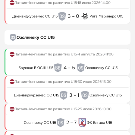
Латвия
Чемпионат по развитию U15
18 июля 2026
14:00
3 – 0
Диенвидкурземес СС U15
Рига Маринерс U15
Озолниеку СС U15
Латвия
Чемпионат по развитию U15
4 августа 2026
11:00
4 – 5
Баускас БЮСШ U15
Озолниеку СС U15
Латвия
Чемпионат по развитию U15
30 июля 2026
13:00
3 – 1
Диенвидкурземес СС U15
Озолниеку СС U15
Латвия
Чемпионат по развитию U15
25 июля 2026
10:00
2 – 7
Озолниеку СС U15
ФК Елгава U15