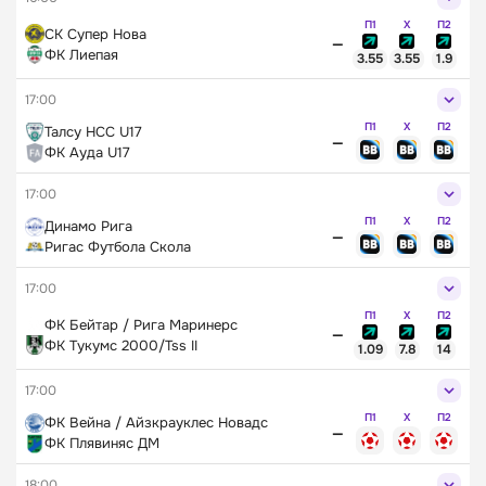
П1
X
П2
СК Супер Нова
—
ФК Лиепая
3.55
3.55
1.9
17:00
П1
X
П2
Талсу НСС U17
—
ФК Ауда U17
17:00
П1
X
П2
Динамо Рига
—
Ригас Футбола Скола
17:00
П1
X
П2
ФК Бейтар / Рига Маринерс
—
ФК Тукумс 2000/Tss II
1.09
7.8
14
17:00
П1
X
П2
ФК Вейна / Айзкрауклес Новадс
—
ФК Плявиняс ДМ
18:00