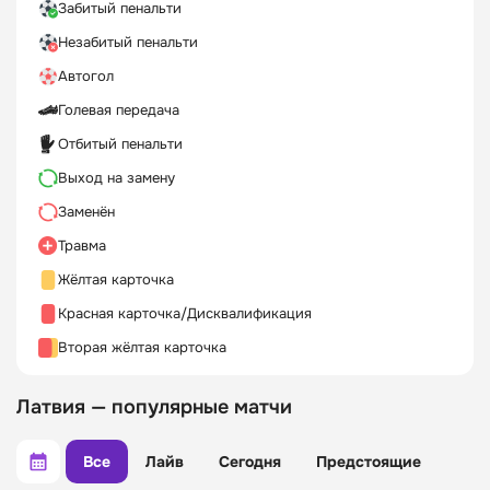
Забитый пенальти
Незабитый пенальти
Автогол
Голевая передача
Отбитый пенальти
Выход на замену
Заменён
Травма
Жёлтая карточка
Красная карточка/Дисквалификация
Вторая жёлтая карточка
Латвия — популярные матчи
Все
Лайв
Сегодня
Предстоящие