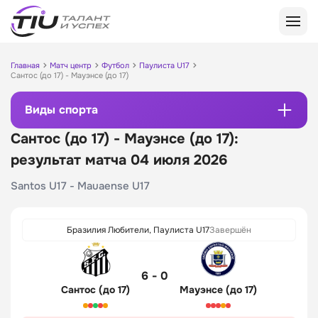
Главная
Матч центр
Футбол
Паулиста U17
Сантос (до 17) - Мауэнсе (до 17)
Популярные БК
Пари
Виды спорта
По букмекеру
БетБум
Леон
Pari
Сантос (до 17) - Мауэнсе (до 17):
Приложения для Android
Винлайн
BetBoom
результат матча 04 июля 2026
Фонбет
Leon
Пари
Виды спорта
Марафон
Winline
БетБум
Santos U17 - Mauaense U17
Бетсити
Fonbet
Леон
Баскетбол
Статьи о БК
Мелбет
Лига Ставок
Винлайн
Киберспорт
Winline
Лига Ставок
Марафон
Фонбет
Теннис
Бразилия Любители, Паулиста U17
Завершён
База знаний
По видам спорта
Олимпбет
Бет-М
Марафон
Хоккей
Виды ставок
Тенниси
Baltbet
Бетсити
Футбол
Футбол
6 - 0
Футбол
По видам спорта
Основы ставок
Балтбет
Melbet
Мелбет
Хоккей
Сантос (до 17)
Мауэнсе (до 17)
Евролига
Сервисы
Бет-М
Olimpbet
Лига Ставок
Баскетбол
Футбол
Виды спорта
Кубок России
Беттери
Tennisi
Олимпбет
Теннис
Хоккей