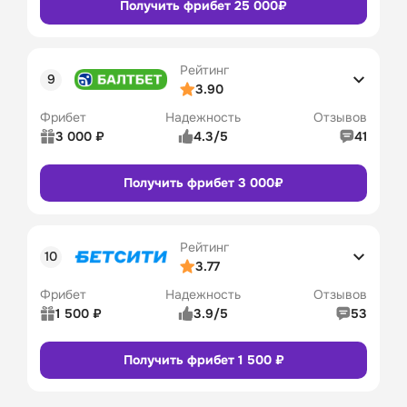
Получить фрибет 25 000₽
пользователей
Промокод
Бонусы
Коэффициенты
4/5
15
Линия в прематче
4/5
Рейтинг
Линия в лайве
Сайт
Приложение
3/5
3.90
Удобство платежей
4/5
Фрибет
Надежность
Отзывов
Служба поддержки
4/5
3 000 ₽
4.3/5
41
Бонусы и акции
4/5
Рейтинг 
5/5
Получить фрибет 3 000₽
пользователей
Промокод
Бонусы
Коэффициенты
4/5
16
Линия в прематче
4/5
Рейтинг
Линия в лайве
Сайт
Приложение
3/5
3.77
Удобство платежей
4/5
Фрибет
Надежность
Отзывов
Служба поддержки
4/5
1 500 ₽
3.9/5
53
Бонусы и акции
4/5
Рейтинг 
5/5
Получить фрибет 1 500 ₽
пользователей
Промокод
Бонусы
Коэффициенты
3/5
8