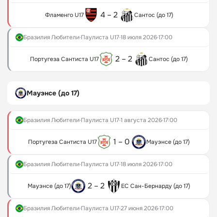
4 – 2
Фламенго U17
Сантос (до 17)
Бразилия Любители
Паулиста U17
18 июля 2026
17:00
2 – 2
Португеза Сантиста U17
Сантос (до 17)
Мауэнсе (до 17)
Бразилия Любители
Паулиста U17
1 августа 2026
17:00
1 – 0
Португеза Сантиста U17
Мауэнсе (до 17)
Бразилия Любители
Паулиста U17
18 июля 2026
17:00
2 – 2
Мауэнсе (до 17)
ЕС Сан-Бернарду (до 17)
Бразилия Любители
Паулиста U17
27 июня 2026
17:00