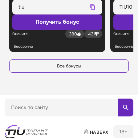
Получить бонус
П
380
431
Оцените
Оцените
Бессрочно
Бессрочно
Все бонусы
Поиск по матч-центру
18+
НАВЕРХ