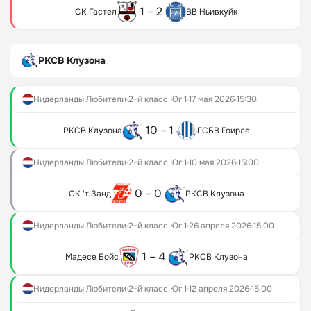
1 – 2
СК Гастел
ВВ Ньивкуйк
РКСВ Клузона
Нидерланды Любители
2-й класс Юг 1
17 мая 2026
15:30
10 – 1
РКСВ Клузона
ГСБВ Гоирле
Нидерланды Любители
2-й класс Юг 1
10 мая 2026
15:00
0 – 0
СК 'т Занд
РКСВ Клузона
Нидерланды Любители
2-й класс Юг 1
26 апреля 2026
15:00
1 – 4
Мадесе Бойс
РКСВ Клузона
Нидерланды Любители
2-й класс Юг 1
12 апреля 2026
15:00