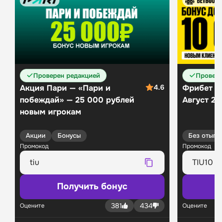
Промокод
Бонусы
13
Сайт
Приложение
Проверен редакцией
Провере
Акция Пари — «Пари и
4.6
Фрибет Б
побеждай» — 25 000 рублей
Август 20
новым игрокам
Акции
Бонусы
Без отыгр
Промокод
Промокод
Получить бонус
П
381
434
Оцените
Оцените