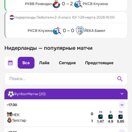
0 – 2
РКВВ Розендал
РКСВ Клузона
Нидерланды Любители
2-й класс Юг 1
29 марта 2026
15:00
0 – 0
РКСВ Клузона
ЙЕКА Бавел
Нидерланды — популярные матчи
Все
Лайв
Сегодня
Предстоящие
Поиск...
Футбол
Матчи (20)
17:30
П1
X
П2
0
НЕК
Телстар
1
1.47
4.9
5.85