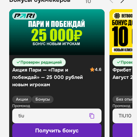
10
Бонусы и акции
4/5
Промокод
Бонусы
13
Сайт
Приложение
Проверен редакцией
Провере
Акция Пари — «Пари и
4.6
Фрибет Б
побеждай» — 25 000 рублей
Август 20
новым игрокам
Акции
Бонусы
Без отыгр
Промокод
Промокод
Получить бонус
П