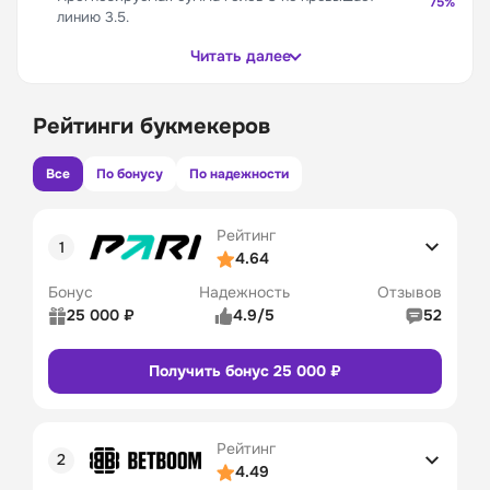
75%
линию 3.5.
Читать далее
Рейтинги букмекеров
Все
По бонусу
По надежности
Рейтинг
4.64
Бонус
Надежность
Отзывов
25 000 ₽
4.9/5
52
Рейтинг 
5/5
Получить бонус 25 000 ₽
пользователей
Коэффициенты
5/5
Линия в прематче
4/5
Рейтинг
Линия в лайве
5/5
4.49
Удобство платежей
4/5