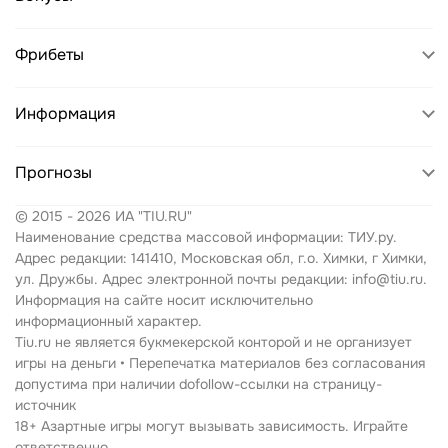
БетБум
Pari
Фрибеты
Леон
BetBoom
Лига Ставок
Пари
Информация
Leon
Мелбет
БетБум
Winline
Политика конфиденциальности
Прогнозы
Бетсити
Леон
Fonbet
Политика cookies
Марафон
© 2015 - 2026 ИА "TIU.RU"
Винлайн
Прогнозы на спорт
Марафон
Пользовательское соглашение
Наименование средства массовой информации: ТИУ.ру.
Фонбет
Фонбет
Футбол
Адрес редакции: 141410, Московская обл, г.о. Химки, г Химки,
Betcity
Согласие на обработку персональных данных
ул. Дружбы. Адрес электронной почты редакции: info@tiu.ru.
Винлайн
Марафон
Хоккей
Информация на сайте носит исключительно
Melbet
Контакты
информационный характер.
Бетсити
Баскетбол
Tiu.ru не является букмекерской конторой и не организует
Лига Ставок
Вакансии
игры на деньги • Перепечатка материалов без согласования
Мелбет
Теннис
допустима при наличии dofollow-ссылки на страницу-
Olimpbet
Блог
источник
Лига ставок
Настольный теннис
18+ Азартные игры могут вызывать зависимость. Играйте
Архив
ответственно.