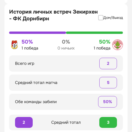
Букмекеры для ставок на киберспорт
НБА
НБА
Baltbet
Букмекеры для профессиональных игроков
Единая Лига ВТБ
Единая Лига ВТБ
24Бет
История личных встреч Зекирхен
Букмекеры для ставок на футбол
Евролига
Евролига
- ФК Дорнбирн
Дом/Выезд
WNBA
WNBA
Суперлига
Суперлига
Теннис
Теннис
50%
0%
50%
US Open 2026 ATP
ATP
1 победа
0 ничьих
1 победа
US Open 2026 WTA
WTA
Настольный теннис
Cincinnati ATP
Cincinnati WTA
Челленджер
Всего игр
2
Настольный теннис
Лига Про
Чемпионат мира
Setka Cup
Волейбол
Кубок мира
Средний тотал матча
5
Чемпионат Европы
Лига Наций
WTT Champions Yokohama, MS
Суперлига России
Обе команды забили
50%
Киберспорт
WTT Champions Yokohama, WS
Europe Smash Sweden, WS
IEM Cologne
Europe Smash Sweden, MS
The International
Волейбол
2
Средний тотал
3
Лига Наций