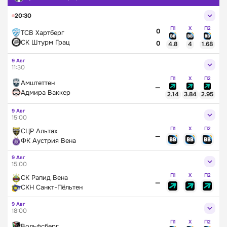
20:30
П1
X
П2
0
ТСВ Хартберг
СК Штурм Грац
0
4.8
4
1.68
9 Авг
11:30
П1
X
П2
Амштеттен
—
Адмира Ваккер
2.14
3.84
2.95
9 Авг
15:00
П1
X
П2
СЦР Альтах
—
ФК Аустрия Вена
9 Авг
15:00
П1
X
П2
СК Рапид Вена
—
СКН Санкт-Пёльтен
9 Авг
18:00
П1
X
П2
Вольфсберг