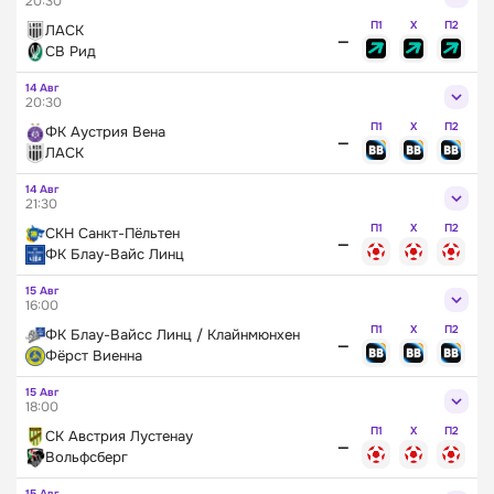
20:30
П1
X
П2
ЛАСК
—
СВ Рид
14 Авг
20:30
П1
X
П2
ФК Аустрия Вена
—
ЛАСК
14 Авг
21:30
П1
X
П2
СКН Санкт-Пёльтен
—
ФК Блау-Вайс Линц
15 Авг
16:00
П1
X
П2
ФК Блау-Вайсс Линц / Клайнмюнхен
—
Фёрст Виенна
15 Авг
18:00
П1
X
П2
СК Австрия Лустенау
—
Вольфсберг
15 Авг