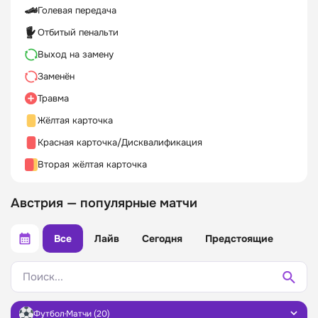
Голевая передача
Отбитый пенальти
Выход на замену
Заменён
Травма
Жёлтая карточка
Красная карточка/Дисквалификация
Вторая жёлтая карточка
Австрия — популярные матчи
Все
Лайв
Сегодня
Предстоящие
Поиск...
Футбол
Матчи (20)