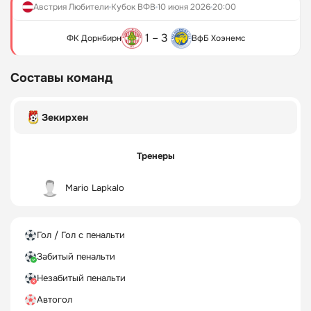
Австрия Любители
Кубок ВФВ
10 июня 2026
20:00
1 – 3
ФК Дорнбирн
ВфБ Хоэнемс
Составы команд
Зекирхен
Тренеры
Mario Lapkalo
Гол / Гол с пенальти
Забитый пенальти
Незабитый пенальти
Автогол