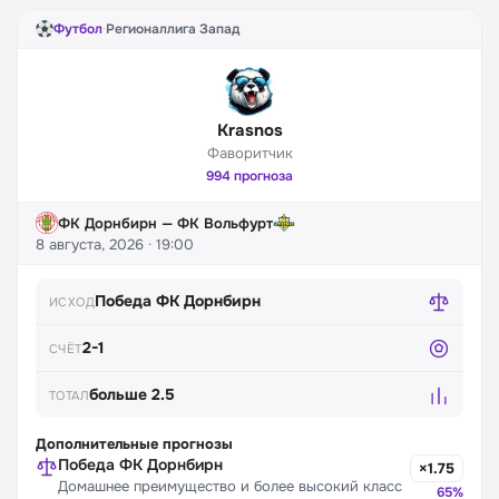
Футбол
·
Регионаллига Запад
Krasnos
Фаворитчик
994 прогноза
ФК Дорнбирн — ФК Вольфурт
8 августа, 2026 · 19:00
Победа ФК Дорнбирн
ИСХОД
2-1
СЧЁТ
больше 2.5
ТОТАЛ
Дополнительные прогнозы
Победа ФК Дорнбирн
×1.75
Домашнее преимущество и более высокий класс
65%