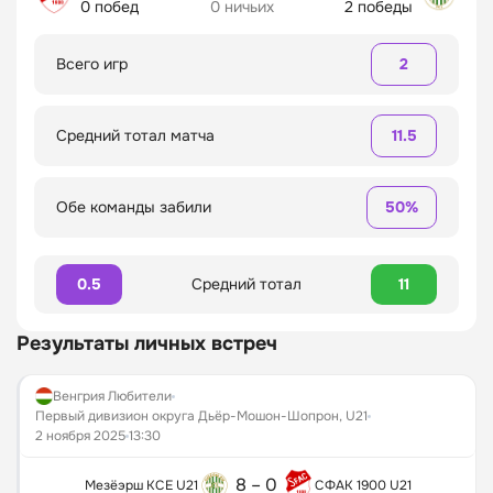
Букмекеры для ставок на киберспорт
НБА
НБА
Baltbet
0 побед
0 ничьих
2 победы
Букмекеры для профессиональных игроков
Единая Лига ВТБ
Единая Лига ВТБ
24Бет
Букмекеры для ставок на футбол
Евролига
Евролига
Всего игр
2
WNBA
WNBA
Суперлига
Суперлига
Теннис
Теннис
Средний тотал матча
11.5
US Open 2026 ATP
ATP
US Open 2026 WTA
WTA
Настольный теннис
Cincinnati ATP
Обе команды забили
50%
Cincinnati WTA
Челленджер
Настольный теннис
Лига Про
Чемпионат мира
Setka Cup
0.5
Средний тотал
11
Волейбол
Кубок мира
Чемпионат Европы
Лига Наций
Результаты личных встреч
WTT Champions Yokohama, MS
Суперлига России
Киберспорт
WTT Champions Yokohama, WS
Венгрия Любители
Europe Smash Sweden, WS
IEM Cologne
Первый дивизион округа Дьёр-Мошон-Шопрон, U21
Europe Smash Sweden, MS
The International
2 ноября 2025
13:30
Волейбол
8 – 0
Лига Наций
Мезёэрш КСЕ U21
СФАК 1900 U21