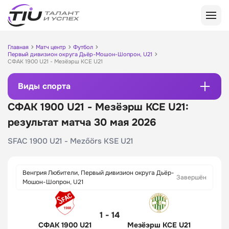
Главная
Матч центр
Футбол
Первый дивизион округа Дьёр-Мошон-Шопрон, U21
Популярные БК
СФАК 1900 U21 - Мезёэрш КСЕ U21
Пари
По букмекеру
БетБум
Виды спорта
Леон
Pari
СФАК 1900 U21 - Мезёэрш КСЕ U21:
Приложения для Android
Винлайн
BetBoom
Фонбет
Leon
Пари
результат матча 30 мая 2026
Виды спорта
Марафон
Winline
БетБум
SFAC 1900 U21 - Mezőörs KSE U21
Бетсити
Fonbet
Леон
Баскетбол
Статьи о БК
Мелбет
Лига Ставок
Винлайн
Киберспорт
Winline
Лига Ставок
Марафон
Фонбет
Теннис
Венгрия Любители, Первый дивизион округа Дьёр-
База знаний
По видам спорта
Олимпбет
Бет-М
Марафон
Хоккей
Завершён
Мошон-Шопрон, U21
Виды ставок
Тенниси
Baltbet
Бетсити
Футбол
Футбол
Футбол
По видам спорта
Основы ставок
Балтбет
Melbet
Мелбет
Хоккей
Евролига
Сервисы
Бет-М
Olimpbet
Лига Ставок
Баскетбол
Футбол
1 - 14
Виды спорта
Кубок России
Беттери
Tennisi
Олимпбет
Теннис
Хоккей
СФАК 1900 U21
Мезёэрш КСЕ U21