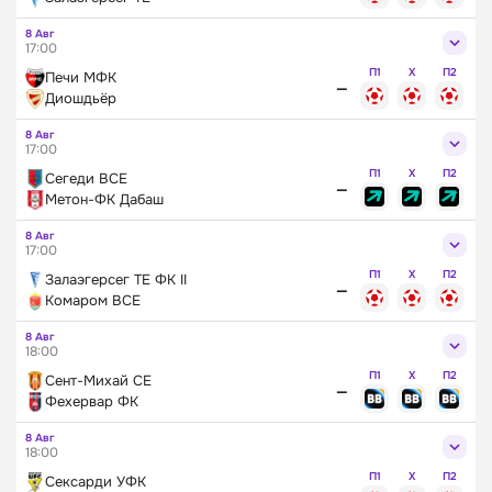
8 Авг
17:00
П1
X
П2
Печи МФК
—
Диошдьёр
8 Авг
17:00
П1
X
П2
Сегеди ВСЕ
—
Метон-ФК Дабаш
8 Авг
17:00
П1
X
П2
Залаэгерсег ТЕ ФК II
—
Комаром ВСЕ
8 Авг
18:00
П1
X
П2
Сент-Михай СЕ
—
Фехервар ФК
8 Авг
18:00
П1
X
П2
Сексарди УФК