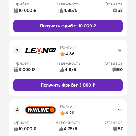
Фрибет
Надежность
Отзывов
Служба поддержки
5/5
10 000 ₽
4.85/5
52
Бонусы и акции
5/5
Рейтинг 
5/5
Получить фрибет 10 000 ₽
пользователей
Промокод
Бонусы
Коэффициенты
5/5
22
Линия в прематче
4/5
Рейтинг
Линия в лайве
Сайт
Приложение
5/5
4.36
Удобство платежей
4/5
Фрибет
Надежность
Отзывов
Служба поддержки
4/5
3 000 ₽
4.8/5
50
Бонусы и акции
5/5
Рейтинг 
5/5
Получить фрибет 3 000 ₽
пользователей
Промокод
Бонусы
Коэффициенты
5/5
42
Линия в прематче
5/5
Рейтинг
Линия в лайве
Сайт
Приложение
3/5
4.20
Удобство платежей
4/5
Фрибет
Надежность
Отзывов
Служба поддержки
5/5
10 000 ₽
4.75/5
57
Бонусы и акции
4/5