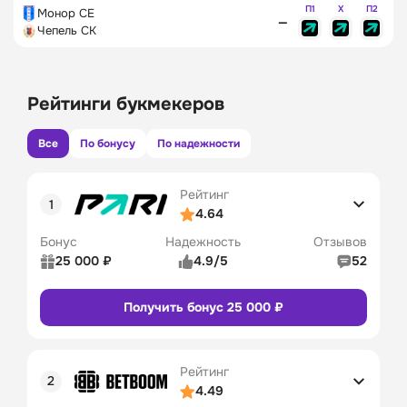
П1
X
П2
Монор СЕ
—
Чепель СК
Рейтинги букмекеров
Все
По бонусу
По надежности
Рейтинг
4.64
Бонус
Надежность
Отзывов
25 000 ₽
4.9/5
52
Рейтинг 
5/5
Получить бонус 25 000 ₽
пользователей
Коэффициенты
5/5
Линия в прематче
4/5
Рейтинг
Линия в лайве
5/5
4.49
Удобство платежей
4/5