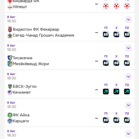
Кишварда ФК
—
Уйпешт
8 Авг
18:30
П1
X
П2
Видеотон ФК Фехервар
—
Сегед-Чанад Грошич Академия
8 Авг
18:30
П1
X
П2
Тисакечке
—
Мезёкёвешд Жори
8 Авг
18:30
П1
X
П2
БВСК-Зугло
—
Кечкемет
8 Авг
18:30
П1
X
П2
ФК Айка
—
Карцаги
8 Авг
18:30