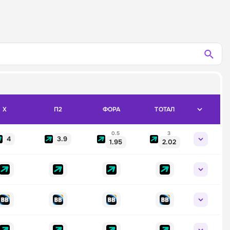
X
П2
ФОРА
ТОТАЛ
0.5
3
4
3.9
1.95
2.02