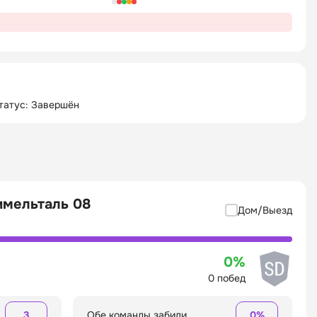
татус: Завершён
имельталь 08
Дом/Выезд
0%
0 побед
3
Обе команды забили
0%