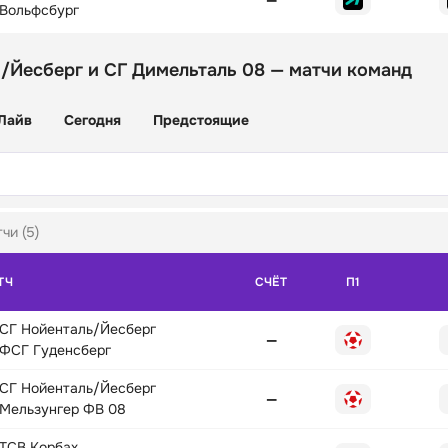
Вольфсбург
/Йесберг и СГ Димельталь 08 — матчи команд
Лайв
Сегодня
Предстоящие
чи (5)
ТЧ
СЧЁТ
П1
СГ Нойенталь/Йесберг
—
ФСГ Гуденсберг
СГ Нойенталь/Йесберг
—
Мельзунгер ФВ 08
ТСВ Корбах