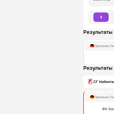
3
Результаты
Германия Л
Результаты
СГ Нойента
Германия Л
ФК Хо