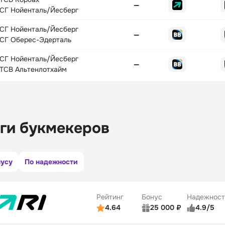
—
СГ Нойенталь/Йесберг
СГ Нойенталь/Йесберг
—
СГ Оберес-Эдерталь
СГ Нойенталь/Йесберг
—
ТСВ Альтенлотхайм
ги букмекеров
нусу
По надежности
Рейтинг
Бонус
Надежност
4.64
25 000 ₽
4.9/5
ьзователей
5/5
Коэффициенты