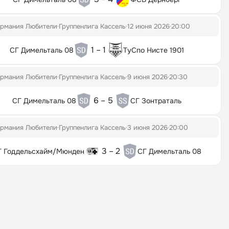
ермания Любители
Группенлига Кассель
12 июня 2026
20:00
1 – 1
СГ Димельталь 08
ТуСпо Нисте 1901
ермания Любители
Группенлига Кассель
9 июня 2026
20:30
6 – 5
СГ Димельталь 08
СГ Зонтраталь
ермания Любители
Группенлига Кассель
3 июня 2026
20:00
3 – 2
Г Годдельсхайм/Мюнден
СГ Димельталь 08