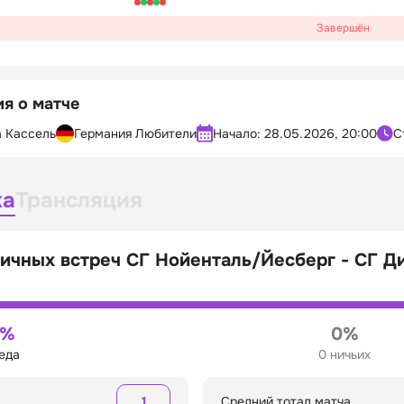
Завершён
я о матче
а Кассель
Германия Любители
Начало:
28.05.2026, 20:00
С
ка
Трансляция
ичных встреч СГ Нойенталь/Йесберг - СГ Д
0%
0%
беда
0 ничьих
1
Средний тотал матча