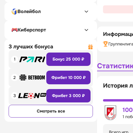
Волейбол
Киберспорт
Информаци
Группенлиг
3 лучших бонуса
1
Бонус 25 000 ₽
Статисти
2
Фрибет 10 000 ₽
История л
3
Фрибет 3 000 ₽
10
Смотреть все
1 по
Всего игр