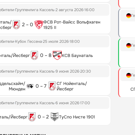
юбители
Группенлига Кассель
2 августа 2026
16:00
Г
нталь/
ФСВ Рот-Вайсс Вольфхаген
2 – 0
сберг
1925 II
юбители
Кубок Гессена
25 июля 2026
18:00
Г
0 – 8
нталь/Йесберг
КСВ Баунаталь
юбители
Группенлига Кассель
9 июня 2026
20:30
Г
ддельсхайм/
СГ Нойенталь/
0 – 7
Мюнден
Йесберг
С
юбители
Группенлига Кассель
6 июня 2026
17:00
0 – 2
таль/Йесберг
ТуСпо Нисте 1901