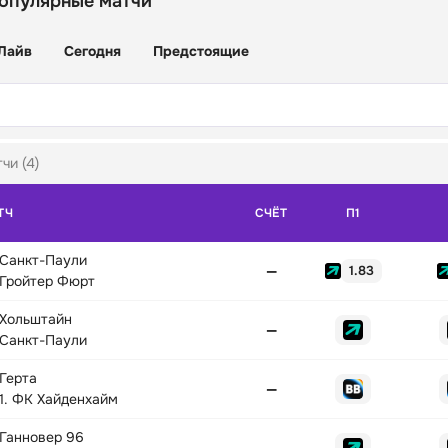
популярные матчи
Лайв
Сегодня
Предстоящие
чи (4)
ТЧ
СЧЁТ
П1
Санкт-Паули
—
1.83
Гройтер Фюрт
Хольштайн
—
Санкт-Паули
Герта
—
1. ФК Хайденхайм
Ганновер 96
—