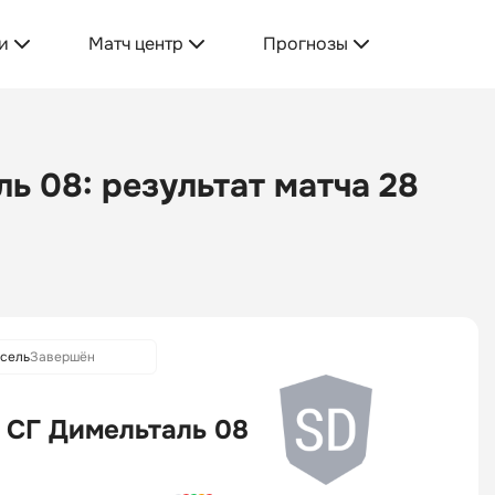
и
Матч центр
Прогнозы
ь 08: результат матча 28
ссель
Завершён
СГ Димельталь 08