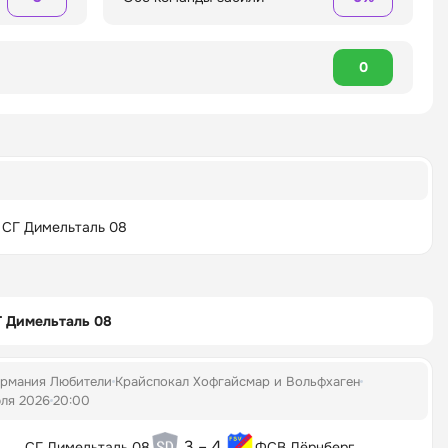
0
СГ Димельталь 08
 Димельталь 08
ермания Любители
Крайспокал Хофгайсмар и Вольфхаген
ля 2026
20:00
3 – 4
СГ Димельталь 08
ФСВ Дёрнберг