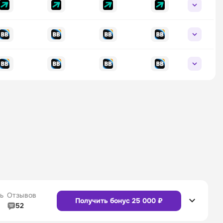
ь
Отзывов
Получить бонус 25 000 ₽
52
5/5
Линия в прематче
4/5