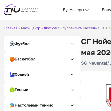
Букмекеры
Бон
Главная
Матч центр
Футбол
Группенлига Кассель
СГ Но
СГ Нойе
Футбол
мая 202
Баскетбол
SG Neuental/J
Хоккей
Теннис
Настольный теннис