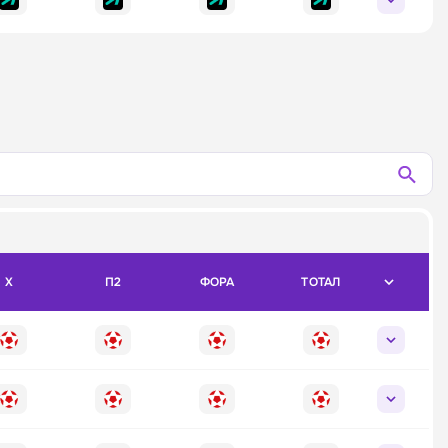
X
П2
ФОРА
ТОТАЛ