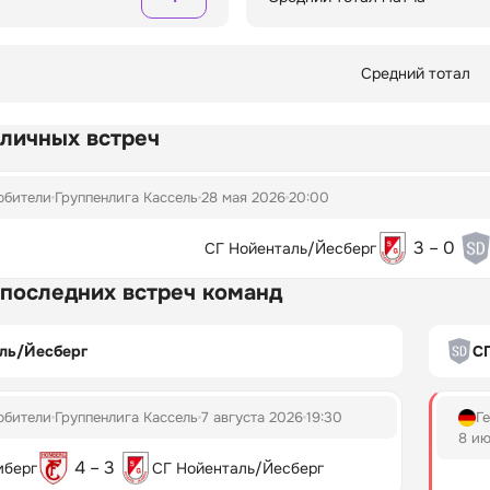
Средний тотал
 личных встреч
юбители
Группенлига Кассель
28 мая 2026
20:00
3 – 0
СГ Нойенталь/Йесберг
 последних встреч команд
ль/Йесберг
СГ
юбители
Группенлига Кассель
7 августа 2026
19:30
Г
8 ию
4 – 3
мберг
СГ Нойенталь/Йесберг