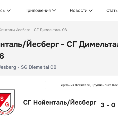
усы
Приложения
Новости
Стать
йенталь/Йесберг - СГ Димельталь 08
нталь/Йесберг - СГ Димельтал
6
esberg - SG Diemeltal 08
Германия Любители, Группенлига Ка
СГ Нойенталь/Йесберг
3 - 0