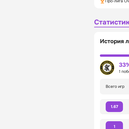
Про-лига О
Статисти
История л
33
1 по
Всего игр
1.67
1