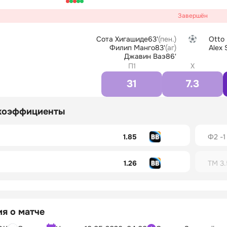
Завершён
Сота Хигашиде
63'
(пен.)
Otto
Филип Манго
83'
(аг)
Alex 
Джавин Ваэ
86'
П1
X
31
7.3
коэффициенты
1.85
Ф2 -1
1.26
ТМ 3.
я о матче