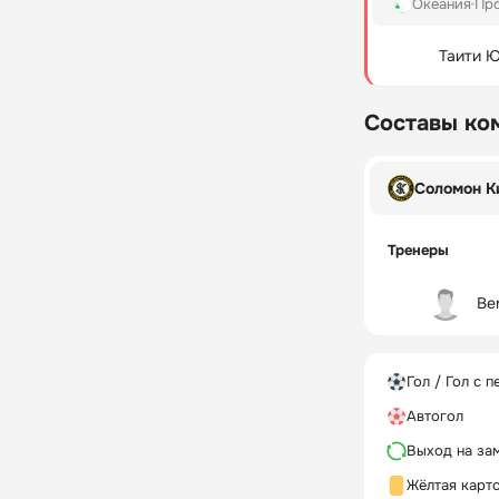
Океания
Пр
Таити 
Составы ко
Соломон К
Тренеры
Be
Гол / Гол с п
Автогол
Выход на за
Жёлтая карт