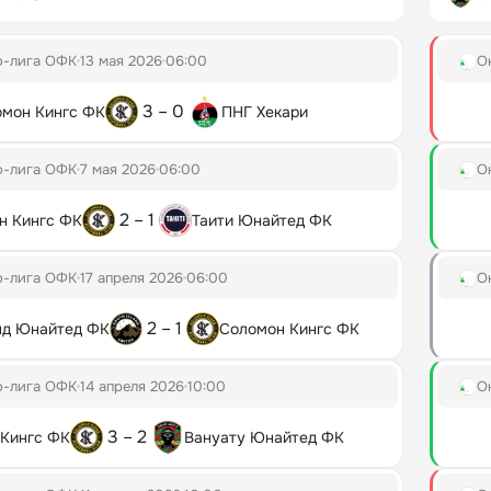
о-лига ОФК
13 мая 2026
06:00
О
3 – 0
мон Кингс ФК
ПНГ Хекари
о-лига ОФК
7 мая 2026
06:00
О
2 – 1
н Кингс ФК
Таити Юнайтед ФК
о-лига ОФК
17 апреля 2026
06:00
О
2 – 1
нд Юнайтед ФК
Соломон Кингс ФК
о-лига ОФК
14 апреля 2026
10:00
О
3 – 2
Кингс ФК
Вануату Юнайтед ФК