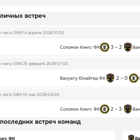
 личных встреч
о-лига ОФК
14 апреля 2026
10:00
3 – 2
Соломон Кингс ФК
Ва
о-лига ОФК
25 февраля 2026
07:00
2 – 0
Вануату Юнайтед ФК
о-лига ОФК
10 мая 2026
04:00
2 – 3
Соломон Кингс ФК
Ва
 последних встреч команд
нгс ФК
В