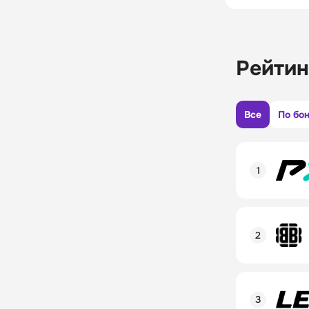
Рейтин
Все
По бо
Рейтинг пол
Линия в лай
Бонусы и ак
Рейтинг пол
Промокод
Линия в лай
Бонусы и ак