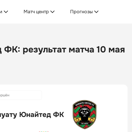
и
Матч центр
Прогнозы
 ФК: результат матча 10 мая
ершён
нуату Юнайтед ФК