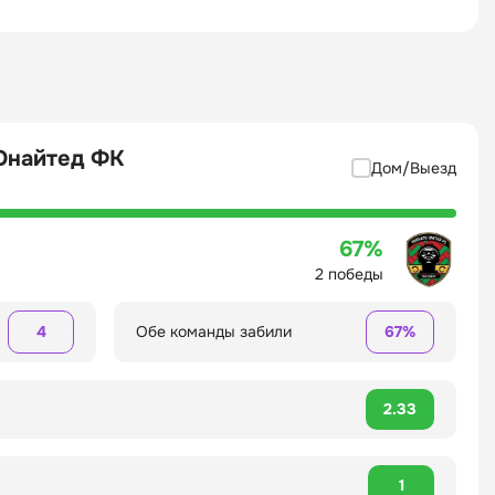
Юнайтед ФК
Дом/Выезд
67%
2 победы
4
Обе команды забили
67%
2.33
1