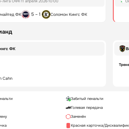
о-лига ОФК
11 апреля 2026
10:00
О
5 – 1
Юнайтед ФК
Соломон Кингс ФК
манд
ингс ФК
В
Трен
n Cahn
енальти
Забитый пенальти
Голевая передача
мену
Заменён
очка
Красная карточка/Дисквалифи