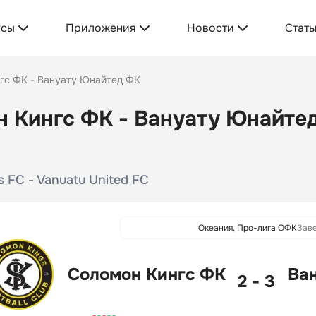
усы
Приложения
Новости
Стать
гс ФК - Вануату Юнайтед ФК
 Кингс ФК - Вануату Юнайтед
 FC - Vanuatu United FC
Океания, Про-лига ОФК
Зав
Соломон Кингс ФК
Ва
2 - 3