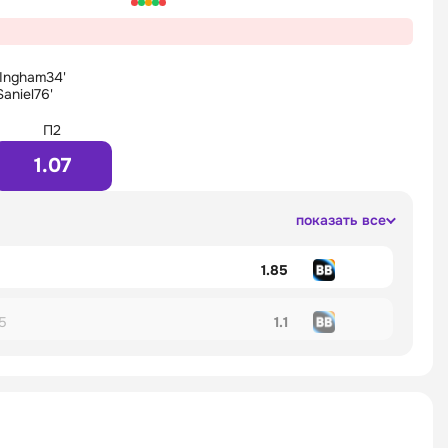
 Ingham
34'
Saniel
76'
П2
1.07
показать все
1.85
5
1.1