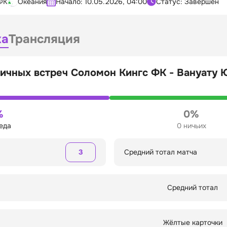
ФК
Океания
Начало:
10.05.2026, 04:00
Статус: Завершён
ка
Трансляция
ичных встреч Соломон Кингс ФК - Вануату 
%
0%
беда
0 ничьих
3
Средний тотал матча
Средний тотал
Жёлтые карточки