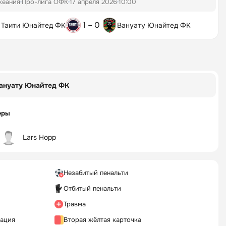
кеания
Про-лига ОФК
17 апреля 2026
10:00
1 – 0
Таити Юнайтед ФК
Вануату Юнайтед ФК
ануату Юнайтед ФК
еры
Lars Hopp
Незабитый пенальти
Отбитый пенальти
Травма
кация
Вторая жёлтая карточка