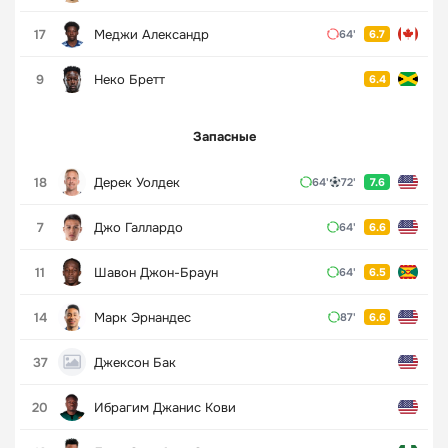
17
Меджи Александр
64'
6.7
9
Неко Бретт
6.4
Запасные
18
Дерек Уолдек
64'
72'
7.6
7
Джо Галлардо
64'
6.6
11
Шавон Джон-Браун
64'
6.5
14
Марк Эрнандес
87'
6.6
37
Джексон Бак
20
Ибрагим Джанис Кови