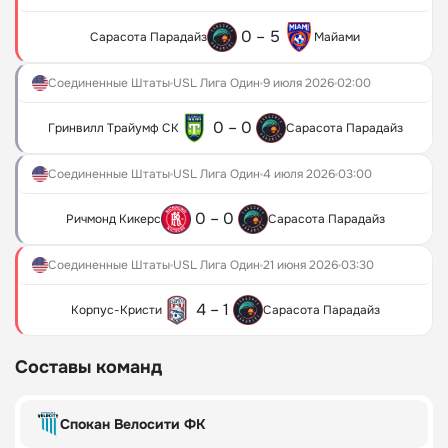
0 – 5
Сарасота Парадайз
Майами
Соединенные Штаты
USL Лига Один
9 июля 2026
02:00
0 – 0
Гринвилл Трайумф СК
Сарасота Парадайз
Соединенные Штаты
USL Лига Один
4 июля 2026
03:00
0 – 0
Ричмонд Кикерс
Сарасота Парадайз
Соединенные Штаты
USL Лига Один
21 июня 2026
03:30
4 – 1
Корпус-Кристи
Сарасота Парадайз
Составы команд
Спокан Велосити ФК