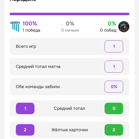
100%
0%
0%
1 победа
0 ничьих
0 побед
Всего игр
1
Средний тотал матча
1
Обе команды забили
0%
1
Средний тотал
0
2
Жёлтые карточки
2