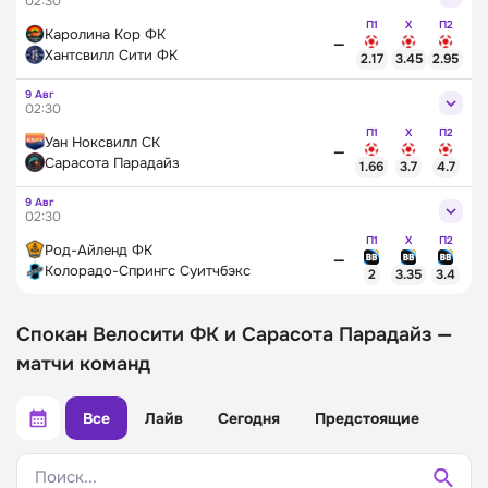
02:30
П1
X
П2
Каролина Кор ФК
—
Хантсвилл Сити ФК
2.17
3.45
2.95
9 Авг
02:30
П1
X
П2
Уан Ноксвилл СК
—
Сарасота Парадайз
1.66
3.7
4.7
9 Авг
02:30
П1
X
П2
Род-Айленд ФК
—
Колорадо-Спрингс Суитчбэкс
2
3.35
3.4
Спокан Велосити ФК и Сарасота Парадайз —
матчи команд
Все
Лайв
Сегодня
Предстоящие
Поиск...