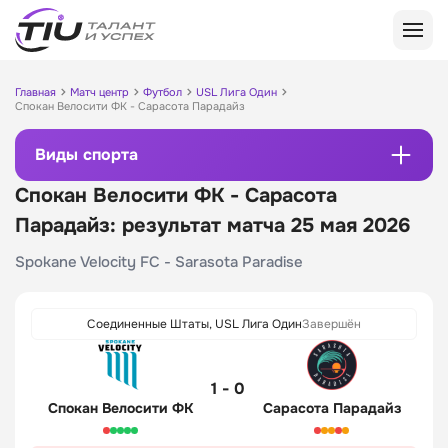
Главная
Матч центр
Футбол
USL Лига Один
Спокан Велосити ФК - Сарасота Парадайз
Популярные БК
Пари
Виды спорта
По букмекеру
БетБум
Леон
Pari
Спокан Велосити ФК - Сарасота
Приложения для Android
Винлайн
BetBoom
Парадайз: результат матча 25 мая 2026
Фонбет
Leon
Пари
Виды спорта
Марафон
Winline
БетБум
Spokane Velocity FC - Sarasota Paradise
Бетсити
Fonbet
Леон
Баскетбол
Статьи о БК
Мелбет
Лига Ставок
Винлайн
Киберспорт
Winline
Лига Ставок
Марафон
Фонбет
Теннис
Соединенные Штаты, USL Лига Один
Завершён
База знаний
По видам спорта
Олимпбет
Бет-М
Марафон
Хоккей
Виды ставок
Тенниси
Baltbet
Бетсити
Футбол
Футбол
1 - 0
Футбол
По видам спорта
Основы ставок
Балтбет
Melbet
Мелбет
Хоккей
Спокан Велосити ФК
Сарасота Парадайз
Евролига
Сервисы
Бет-М
Olimpbet
Лига Ставок
Баскетбол
Футбол
Виды спорта
Кубок России
Беттери
Tennisi
Олимпбет
Теннис
Хоккей