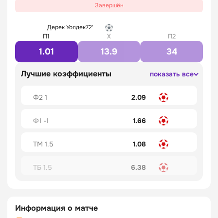
Завершён
Лига Чемпионов
Зенит
Betcity
Тенниси
Теннис
Настольный теннис
Баскетбол
Лига Европы
Спортбет
Bettery
Балтбет
Футбол
Волейбол
Теннис
Дерек Уолдек
72'
24bet
Zenit
Беттери
Киберспорт
Настольный теннис
П1
X
П2
Рейтинги
Футбол
Спортбет
Зенит
Волейбол
1.01
13.9
34
Прочие категории
Лучшие букмекеры
РПЛ
24bet
Киберспорт
Приложения для iOS
Футбол
Легальные букмекерские конторы
Фрибеты
Лига чемпионов
Лучшие коэффициенты
показать все
Российские букмекеры
Фрибеты без депозита
АПЛ
РПЛ
Leon
БК с мобильным приложением
Фрибет без отыгрыша
Серия А
Лига чемпионов
Zenit
Надежные букмекеры
Промокод без отыгрыша
Ла Лига
АПЛ
Лига Ставок
Ф2 1
2.09
БК с гостевым демосчетом
Бонус за регистрацию без отыгрыша
Бундеслига
Серия А
Марафон
БК с большими коэффициентами
Фрибеты сегодня
Лига Европы
Ла Лига
Melbet
Ф1 -1
1.66
БК с минимальными депозитами
Лучшие фрибеты
Лига конференций
Бундеслига
Pari
Букмекеры для ставок на американский футбол
Фрибет новым игрокам
Лига наций
Лига Европы
Tennisi
ТМ 1.5
1.08
Букмекеры для ставок на бейсбол
Новые БК с фрибетом
Суперкубок УЕФА
Лига конференций
Fonbet
Хоккей
Хоккей
Букмекеры для ставок на гольф
Фрибет 3000
Betcity
ТБ 1.5
6.38
Букмекеры для ставок на автогонки
Акции букмекерских контор при регистрации
КХЛ
КХЛ
BetBoom
Букмекеры для ставок на чемпионаты мира и Европы
Промокоды букмекеров
НХЛ
НХЛ
Bettery
Букмекеры для ставок на дартс
Бездепозитные бонусы за регистрацию
АХЛ
АХЛ
Olimpbet
Баскетбол
Баскетбол
Информация о матче
Букмекеры для ставок на скачки
Бездепозитные бонусы букмекеров
Winline