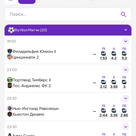
Поиск...
Футбол
Матчи (20)
19:00
П1
X
П2
Филадельфия Юнион II
—
Цинциннати 2
1.53
4.2
5.2
23:00
П1
X
П2
Портленд Тимберс II
—
Лос-Анджелес ФК 2
2.12
3.55
3
23:30
П1
X
П2
Нью-Инглэнд Революшн
—
Хьюстон Динамо
2.44
3.35
2.85
23:30
П1
X
П2
Алма Скотс