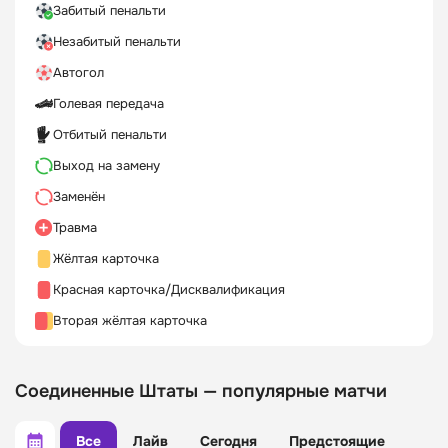
Забитый пенальти
Незабитый пенальти
Автогол
Голевая передача
Отбитый пенальти
Выход на замену
Заменён
Травма
Жёлтая карточка
Красная карточка/Дисквалификация
Вторая жёлтая карточка
1
33
12
4
5
77
6
10
17
8
9
19
7
32
27
16
17
36
14
4
5
1
Льюис
Маргвелашвили
Миллер
Менса
Фитч
Фернандес
Льюис
Александр
Виньялс
Гил
Бретт
Маклафлин
Брайант
О'Дуайер
Родригес
Боланос
Болдук
Петтерсен
Уоттерс
Сёгард
Роса
Саттон
Соединенные Штаты — популярные матчи
Все
Лайв
Сегодня
Предстоящие