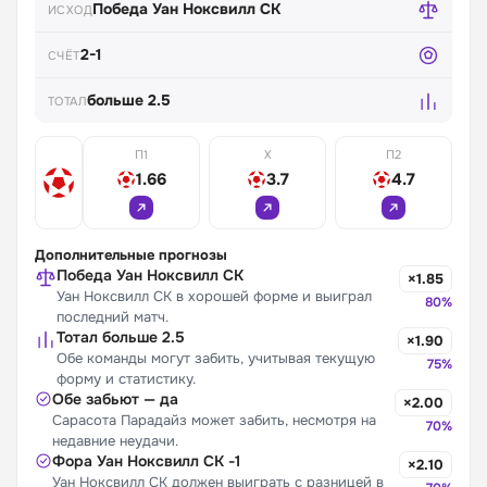
Победа Уан Ноксвилл СК
ИСХОД
2-1
СЧЁТ
больше 2.5
ТОТАЛ
П1
X
П2
1.66
3.7
4.7
Дополнительные прогнозы
Победа Уан Ноксвилл СК
×1.85
Уан Ноксвилл СК в хорошей форме и выиграл
80%
последний матч.
Тотал больше 2.5
×1.90
Обе команды могут забить, учитывая текущую
75%
форму и статистику.
Обе забьют — да
×2.00
Сарасота Парадайз может забить, несмотря на
70%
недавние неудачи.
Фора Уан Ноксвилл СК -1
×2.10
Уан Ноксвилл СК должен выиграть с разницей в