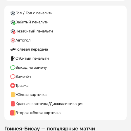
Гол / Гол с пенальти
Забитый пенальти
Незабитый пенальти
Автогол
Голевая передача
Отбитый пенальти
Выход на замену
Заменён
Травма
Жёлтая карточка
Красная карточка/Дисквалификация
Вторая жёлтая карточка
Гвинея-Бисау — популярные матчи