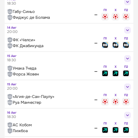
18:30
П1
X
П2
Габу-Синьо
—
Фиджус де Болама
14 Авг
20:00
П1
X
П2
ФК «Челси»
—
ФК Джабикунда
15 Авг
18:30
П1
X
П2
Умака Тчеда
—
Форса Жовен
15 Авг
20:00
П1
X
П2
«Агия-де-Сан-Паулу»
—
Руа Манчестер
16 Авг
18:30
П1
X
П2
АС Кобом
—
Лижбоа