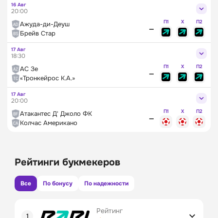
16 Авг
20:00
П1
X
П2
Ажуда-ди-Деуш
—
Брейв Стар
17 Авг
18:30
П1
X
П2
АС Зе
—
«Тронкейрос К.А.»
17 Авг
20:00
П1
X
П2
Атакантес Д' Джоло ФК
—
Колчас Американо
Рейтинги букмекеров
Все
По бонусу
По надежности
Рейтинг