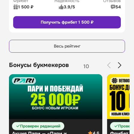
Фрибет
Надежность
Отзывов
Служба поддержки
4/5
1 500 ₽
3.9/5
54
Бонусы и акции
4/5
Рейтинг 
5/5
Получить фрибет 1 500 ₽
пользователей
Промокод
Бонусы
Коэффициенты
3/5
8
Линия в прематче
3/5
Линия в лайве
Сайт
Приложение
4/5
Весь рейтинг
Удобство платежей
4/5
Служба поддержки
4/5
Бонусы букмекеров
10
Бонусы и акции
4/5
Промокод
Бонусы
13
Сайт
Приложение
Проверен редакцией
Провере
Акция Пари — «Пари и
4.6
Фрибет Б