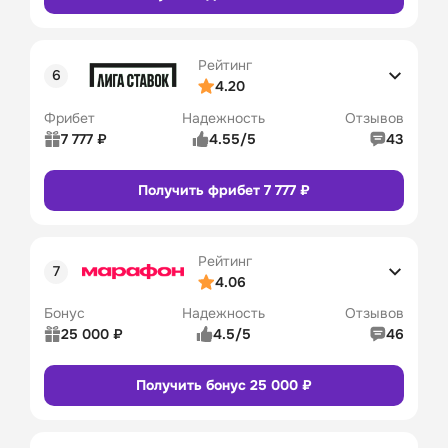
Коэффициенты
4/5
10
Линия в прематче
4/5
Рейтинг
Линия в лайве
Сайт
Приложение
4/5
4.20
Удобство платежей
4/5
Фрибет
Надежность
Отзывов
Служба поддержки
5/5
7 777 ₽
4.55/5
43
Бонусы и акции
4/5
Рейтинг 
5/5
Получить фрибет 7 777 ₽
пользователей
Промокод
Бонусы
Коэффициенты
4/5
10
Линия в прематче
4/5
Рейтинг
Сайт
Приложение
Линия в лайве
4/5
4.06
Удобство платежей
4/5
Бонус
Надежность
Отзывов
Служба поддержки
4/5
25 000 ₽
4.5/5
46
Бонусы и акции
5/5
Рейтинг 
5/5
Получить бонус 25 000 ₽
пользователей
Бонусы
17
Коэффициенты
4/5
Сайт
Приложение
Линия в прематче
4/5