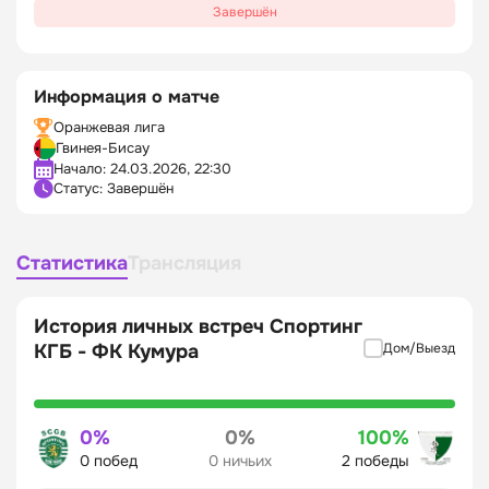
Завершён
Лига Чемпионов
Зенит
Betcity
Тенниси
Теннис
Настольный теннис
Баскетбол
Лига Европы
Спортбет
Bettery
Балтбет
Футбол
Волейбол
Теннис
24bet
Zenit
Беттери
Киберспорт
Настольный теннис
Рейтинги
Футбол
Спортбет
Зенит
Волейбол
Информация о матче
Прочие категории
Лучшие букмекеры
РПЛ
24bet
Киберспорт
Оранжевая лига
Приложения для iOS
Футбол
Легальные букмекерские конторы
Фрибеты
Лига чемпионов
Гвинея-Бисау
Российские букмекеры
Фрибеты без депозита
АПЛ
РПЛ
Leon
Начало:
24.03.2026, 22:30
Статус: Завершён
БК с мобильным приложением
Фрибет без отыгрыша
Серия А
Лига чемпионов
Zenit
Надежные букмекеры
Промокод без отыгрыша
Ла Лига
АПЛ
Лига Ставок
БК с гостевым демосчетом
Бонус за регистрацию без отыгрыша
Бундеслига
Серия А
Марафон
Статистика
Трансляция
БК с большими коэффициентами
Фрибеты сегодня
Лига Европы
Ла Лига
Melbet
БК с минимальными депозитами
Лучшие фрибеты
Лига конференций
Бундеслига
Pari
Букмекеры для ставок на американский футбол
Фрибет новым игрокам
Лига наций
Лига Европы
Tennisi
История личных встреч Спортинг
Букмекеры для ставок на бейсбол
Новые БК с фрибетом
Суперкубок УЕФА
Лига конференций
Fonbet
КГБ - ФК Кумура
Дом/Выезд
Хоккей
Хоккей
Букмекеры для ставок на гольф
Фрибет 3000
Betcity
Букмекеры для ставок на автогонки
Акции букмекерских контор при регистрации
КХЛ
КХЛ
BetBoom
Букмекеры для ставок на чемпионаты мира и Европы
Промокоды букмекеров
НХЛ
НХЛ
Bettery
0%
0%
100%
Букмекеры для ставок на дартс
Бездепозитные бонусы за регистрацию
АХЛ
АХЛ
Olimpbet
0 побед
0 ничьих
2 победы
Баскетбол
Баскетбол
Букмекеры для ставок на скачки
Бездепозитные бонусы букмекеров
Winline