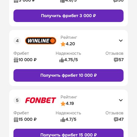
3 000 ₽
4.8/5
50
Бонусы и акции
5/5
Рейтинг 
5/5
Получить фрибет 3 000 ₽
пользователей
Промокод
Бонусы
Коэффициенты
5/5
42
Линия в прематче
5/5
Рейтинг
Линия в лайве
Сайт
Приложение
3/5
4.20
Удобство платежей
4/5
Фрибет
Надежность
Отзывов
Служба поддержки
5/5
10 000 ₽
4.75/5
57
Бонусы и акции
4/5
Рейтинг 
5/5
Получить фрибет 10 000 ₽
пользователей
Промокод
Бонусы
Коэффициенты
4/5
34
Линия в прематче
4/5
Рейтинг
Линия в лайве
Сайт
Приложение
4/5
4.19
Удобство платежей
4/5
Фрибет
Надежность
Отзывов
Служба поддержки
4/5
15 000 ₽
4.7/5
47
Бонусы и акции
5/5
Рейтинг 
5/5
Получить фрибет 15 000 ₽
пользователей
Промокод
Бонусы