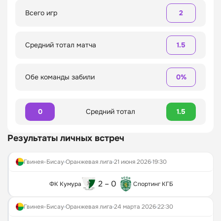
Букмекеры для ставок на киберспорт
НБА
НБА
Baltbet
Букмекеры для профессиональных игроков
Единая Лига ВТБ
Единая Лига ВТБ
24Бет
Всего игр
2
Букмекеры для ставок на футбол
Евролига
Евролига
WNBA
WNBA
Средний тотал матча
1.5
Суперлига
Суперлига
Теннис
Теннис
US Open 2026 ATP
ATP
Обе команды забили
0%
US Open 2026 WTA
WTA
Настольный теннис
Cincinnati ATP
Cincinnati WTA
Челленджер
0
Средний тотал
1.5
Настольный теннис
Лига Про
Чемпионат мира
Setka Cup
Волейбол
Результаты личных встреч
Кубок мира
Чемпионат Европы
Лига Наций
WTT Champions Yokohama, MS
Суперлига России
Гвинея-Бисау
Оранжевая лига
21 июня 2026
19:30
Киберспорт
WTT Champions Yokohama, WS
Europe Smash Sweden, WS
IEM Cologne
2 – 0
ФК Кумура
Спортинг КГБ
Europe Smash Sweden, MS
The International
Волейбол
Гвинея-Бисау
Оранжевая лига
24 марта 2026
22:30
Лига Наций