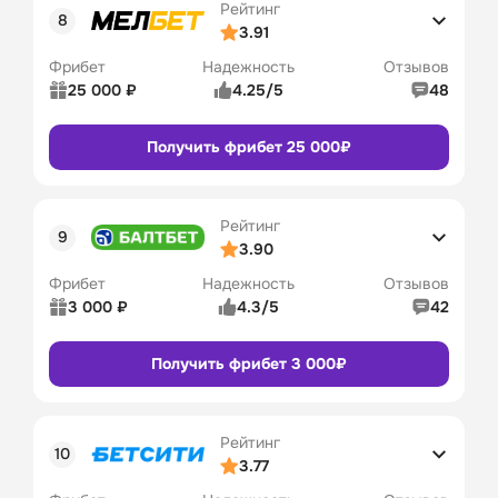
Рейтинг
Линия в лайве
4/5
3.91
Удобство платежей
4/5
Фрибет
Надежность
Отзывов
Служба поддержки
4/5
25 000 ₽
4.25/5
48
Бонусы и акции
4/5
Рейтинг 
5/5
Получить фрибет 25 000₽
пользователей
Промокод
Бонусы
Коэффициенты
4/5
15
Линия в прематче
4/5
Рейтинг
Линия в лайве
Сайт
Приложение
3/5
3.90
Удобство платежей
4/5
Фрибет
Надежность
Отзывов
Служба поддержки
4/5
3 000 ₽
4.3/5
42
Бонусы и акции
4/5
Рейтинг 
5/5
Получить фрибет 3 000₽
пользователей
Промокод
Бонусы
Коэффициенты
4/5
16
Линия в прематче
4/5
Рейтинг
Линия в лайве
Сайт
Приложение
3/5
3.77
Удобство платежей
4/5