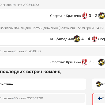
Колмонен
4 мая 2025
14:00
3 – 2
Спортинг Кристина
Любители
Финляндия, Третий дивизион (Колмонен)
1 сентября 2024
15:
4 – 4
КПВ/Академия
Спо
Колмонен
20 мая 2026
19:00
3 – 1
Спортинг Кристина
 последних встреч команд
ристина
К
Колмонен
30 июля 2026
19:00
Ф