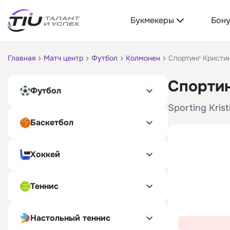
Букмекеры
Бон
Главная
Матч центр
Футбол
Колмонен
Спортинг Кристи
Спортин
Футбол
Sporting Kris
Баскетбол
Хоккей
Теннис
Настольный теннис