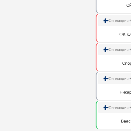
С
Финляндия
ФК Ю
Финляндия
Спо
Финляндия
Ника
Финляндия
Ваас