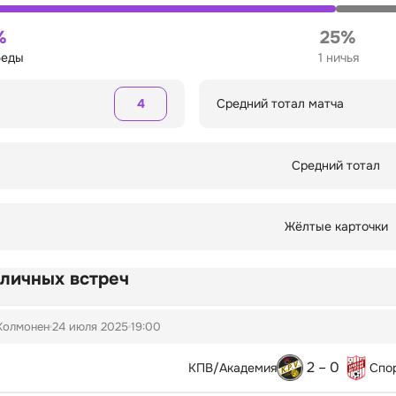
%
25%
беды
1 ничья
4
Средний тотал матча
Средний тотал
Жёлтые карточки
 личных встреч
Колмонен
24 июля 2025
19:00
2 – 0
КПВ/Академия
Спо