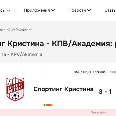
усы
Приложения
Новости
Стать
на - КПВ/Академия
г Кристина - КПВ/Академия: 
tina - KPV/Akatemia
Финляндия, Колмонен
Заве
Спортинг Кристина
3 - 1
Завершён