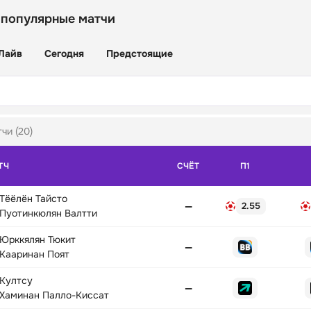
 популярные матчи
Лайв
Сегодня
Предстоящие
чи (20)
ТЧ
СЧЁТ
П1
Тёёлён Тайсто
—
2.55
Пуотинкюлян Валтти
Юрккялян Тюкит
—
Кааринан Поят
Култсу
—
Хаминан Палло-Киссат