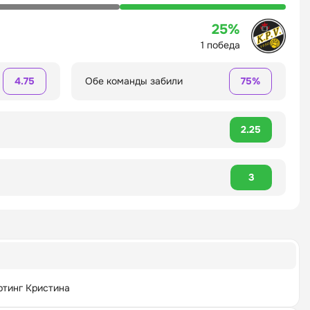
25%
1 победа
4.75
Обе команды забили
75%
2.25
3
ртинг Кристина