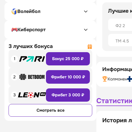
Лучшие 
Волейбол
Ф2 2
Киберспорт
ТМ 4.5
3 лучших бонуса
1
Бонус 25 000 ₽
Информаци
2
Фрибет 10 000 ₽
Колмонен
3
Фрибет 3 000 ₽
Статисти
Смотреть все
История л