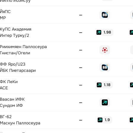
Йиппо Йоэнсуу
ЙяПС
—
MP
КуПС Академия
—
1.98
Интер Турку/2
Риихимяен Паллосеура
—
Гнистан/Огели
ФФ Яро/U23
—
ЙБК Пиетарсаари
ФК ЛеКи
—
1.18
АСЕ
Ваасан ИФК
—
Сундом ИФ
ВГ-62
—
1.9
Маскун Паллосеура