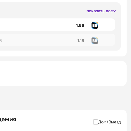
показать все
1.56
5
1.15
демия
Дом/Выезд