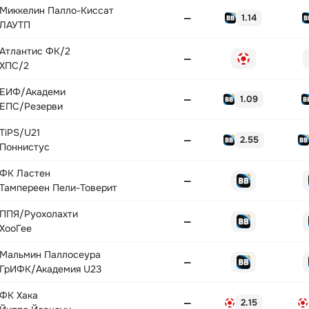
Миккелин Палло-Киссат
—
1.14
ЛАУТП
Атлантис ФК/2
—
ХПС/2
ЕИФ/Академи
—
1.09
ЕПС/Резерви
TiPS/U21
—
2.55
Поннистус
ФК Ластен
—
Тампереен Пели-Товерит
ППЯ/Руохолахти
—
ХооГее
Мальмин Паллосеура
—
ГрИФК/Академия U23
ФК Хака
—
2.15