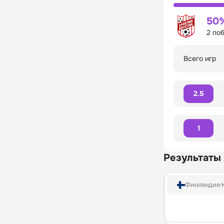
50
2 по
Всего игр
2.5
1
Результаты
Финляндия