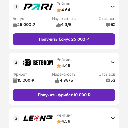
Рейтинг
4.64
Бонус
Надежность
Отзывов
25 000 ₽
4.9/5
52
Рейтинг 
5/5
Получить бонус 25 000 ₽
пользователей
Коэффициенты
5/5
Линия в прематче
4/5
Рейтинг
Линия в лайве
5/5
4.49
Удобство платежей
4/5
Фрибет
Надежность
Отзывов
Служба поддержки
5/5
10 000 ₽
4.85/5
53
Бонусы и акции
5/5
Рейтинг 
5/5
Получить фрибет 10 000 ₽
пользователей
Промокод
Бонусы
Коэффициенты
5/5
22
Линия в прематче
4/5
Рейтинг
Линия в лайве
Сайт
Приложение
5/5
4.36
Удобство платежей
4/5