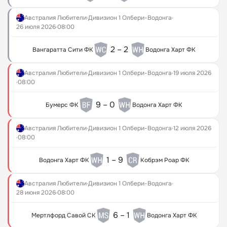
Австралия Любители
Дивизион 1 Олбери-Водонга
26 июля 2026
08:00
2 – 2
Вангаратта Сити ФК
Водонга Харт ФК
Австралия Любители
Дивизион 1 Олбери-Водонга
19 июля 2026
08:00
9 – 0
Бумерс ФК
Водонга Харт ФК
Австралия Любители
Дивизион 1 Олбери-Водонга
12 июля 2026
08:00
1 – 9
Водонга Харт ФК
Кобрэм Роар ФК
Австралия Любители
Дивизион 1 Олбери-Водонга
28 июня 2026
08:00
6 – 1
Мертлфорд Савой СК
Водонга Харт ФК