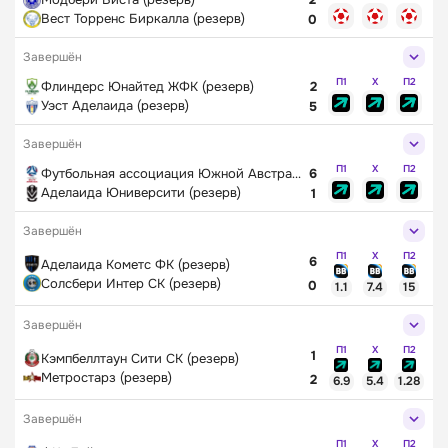
Вест Торренс Биркалла (резерв)
0
Завершён
П1
X
П2
2
Флиндерс Юнайтед ЖФК (резерв)
Уэст Аделаида (резерв)
5
Завершён
П1
X
П2
6
Футбольная ассоциация Южной Австралии NTC
Аделаида Юниверсити (резерв)
1
Завершён
П1
X
П2
6
Аделаида Кометс ФК (резерв)
Солсбери Интер СК (резерв)
0
1.1
7.4
15
Завершён
П1
X
П2
1
Кэмпбеллтаун Сити СК (резерв)
Метростарз (резерв)
2
6.9
5.4
1.28
Завершён
П1
X
П2