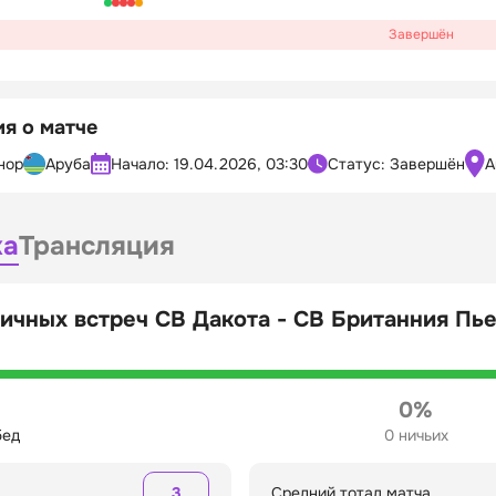
Завершён
я о матче
нор
Аруба
Начало:
19.04.2026, 03:30
Статус: Завершён
A
ка
Трансляция
ичных встреч СВ Дакота - СВ Британния Пь
0%
бед
0 ничьих
3
Средний тотал матча