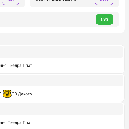
1.33
ния Пьедра Плат
1
СВ Дакота
ния Пьедра Плат