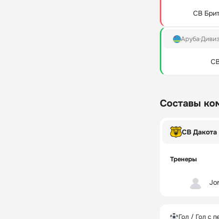
СВ Бри
Аруба
Диви
СВ
Составы ко
СВ Дакота
Тренеры
Jo
Гол / Гол с п