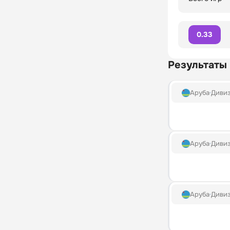
0.33
Результаты
Аруба
Диви
Аруба
Диви
Аруба
Диви