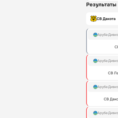
Результаты
СВ Дакота
Аруба
Диви
С
Аруба
Диви
СВ Л
Аруба
Диви
СВ Дак
Аруба
Диви