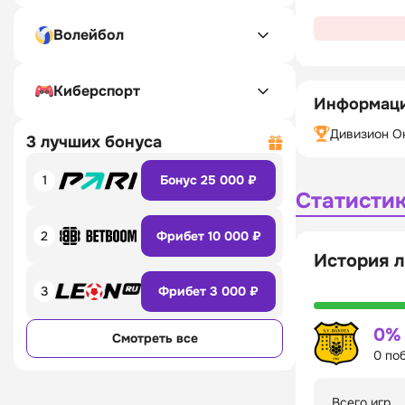
Волейбол
Киберспорт
Информаци
Дивизион О
3 лучших бонуса
1
Бонус 25 000 ₽
Статисти
2
Фрибет 10 000 ₽
История л
3
Фрибет 3 000 ₽
0%
Смотреть все
0 по
Всего игр