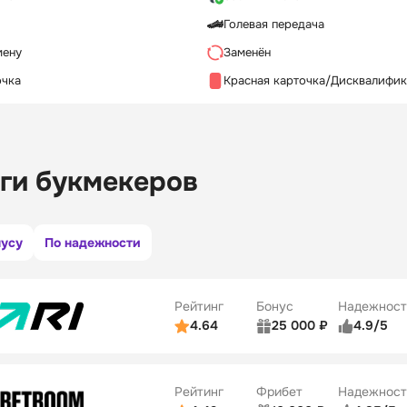
Голевая передача
мену
Заменён
очка
Красная карточка/Дисквалифи
ги букмекеров
нусу
По надежности
Рейтинг
Бонус
Надежност
4.64
25 000 ₽
4.9/5
ьзователей
5/5
Коэффициенты
ве
5/5
Удобство платежей
Рейтинг
Фрибет
Надежност
ции
5/5