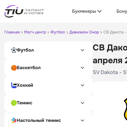
Букмекеры
Бон
Главная
Матч центр
Футбол
Дивизион Онор
СВ Дакота -
СВ Дако
Футбол
апреля 
Баскетбол
SV Dakota - SV
Хоккей
Теннис
Настольный теннис