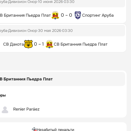
руба
Дивизион Онор
10 июня 2026
03:30
0 – 0
В Британния Пьедра Плат
Спортинг Аруба
руба
Дивизион Онор
30 мая 2026
03:30
0 – 1
СВ Дакота
СВ Британния Пьедра Плат
В Британния Пьедра Плат
еры
Renier Paráez
Незабитый пенальти