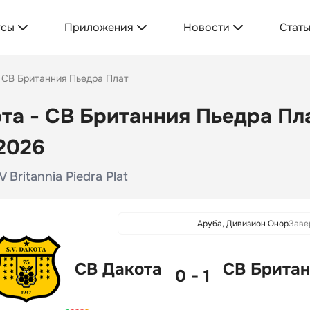
усы
Приложения
Новости
Стать
 СВ Британния Пьедра Плат
та - СВ Британния Пьедра Пла
2026
 Britannia Piedra Plat
Аруба, Дивизион Онор
Заве
СВ Дакота
СВ Британ
0 - 1