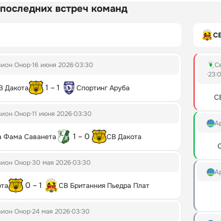
 последних встреч команд
СВ
зион Онор
16 июня 2026
03:30
С
23:
1 – 1
В Дакота
Спортинг Аруба
С
зион Онор
11 июня 2026
03:30
А
1 – 0
а Фама Саванета
СВ Дакота
зион Онор
30 мая 2026
03:30
А
0 – 1
ота
СВ Британния Пьедра Плат
зион Онор
24 мая 2026
03:30