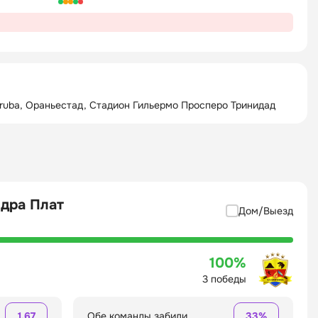
ruba, Ораньестад, Стадион Гильермо Просперо Тринидад
едра Плат
Дом/Выезд
100%
3 победы
1.67
Обе команды забили
33%