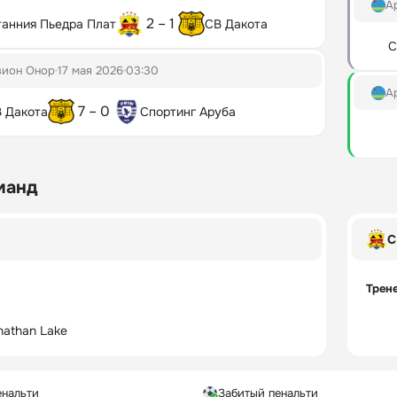
А
2 – 1
танния Пьедра Плат
СВ Дакота
С
зион Онор
17 мая 2026
03:30
А
7 – 0
 Дакота
Спортинг Аруба
манд
С
Трен
nathan Lake
енальти
Забитый пенальти