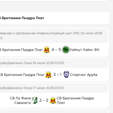
 Британния Пьедра Плат
еверная и Центральная Америка
Клубный щит КФС
25 июля 2026
00
4 – 5
В Британния Пьедра Плат
Уэймут Уэйлс ФК
руба
Дивизион Онор
18 июля 2026
03:00
3 – 1
СВ Британния Пьедра Плат
Спортинг Аруба
руба
Дивизион Онор
17 июня 2026
03:30
СВ Ла Фама
СВ Британния Пьедра
2 – 2
Саванета
Плат