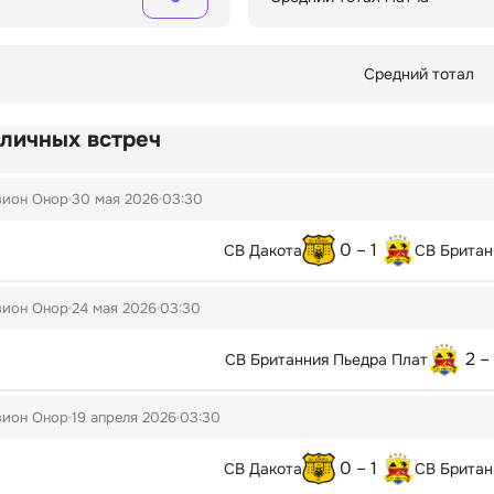
Средний тотал
 личных встреч
зион Онор
30 мая 2026
03:30
0 – 1
СВ Дакота
СВ Британ
зион Онор
24 мая 2026
03:30
2 – 
СВ Британния Пьедра Плат
зион Онор
19 апреля 2026
03:30
0 – 1
СВ Дакота
СВ Британ