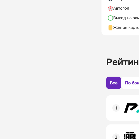
Автогол
Выход на за
Жёлтая карт
Рейтин
Все
По бо
Рейтинг пол
Линия в лай
Бонусы и ак