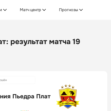
и
Матч центр
Прогнозы
т: результат матча 19
ршён
ния Пьедра Плат