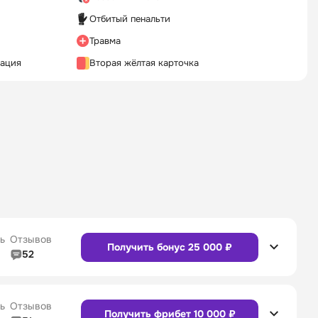
Отбитый пенальти
Травма
кация
Вторая жёлтая карточка
ь
Отзывов
Получить бонус 25 000 ₽
52
5/5
Линия в прематче
4/5
4/5
Служба поддержки
5/5
ь
Отзывов
Получить фрибет 10 000 ₽