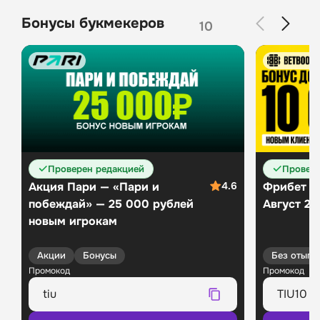
Служба поддержки
4/5
Бонусы букмекеров
10
Бонусы и акции
4/5
Промокод
Бонусы
13
Сайт
Приложение
Проверен редакцией
Провере
Акция Пари — «Пари и
4.6
Фрибет Б
побеждай» — 25 000 рублей
Август 20
новым игрокам
Акции
Бонусы
Без отыгр
Промокод
Промокод