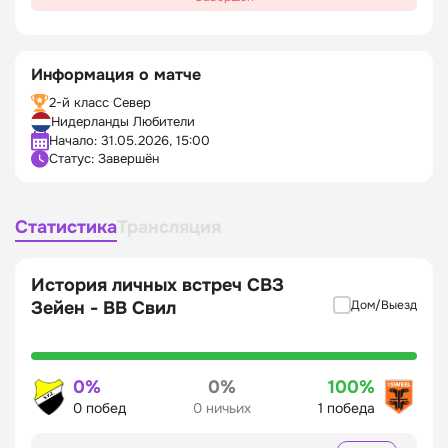
Лига Чемпионов
Зенит
Betcity
Тенниси
Теннис
Настольный теннис
Баскетбол
Лига Европы
Спортбет
Bettery
Балтбет
Футбол
Волейбол
Теннис
24bet
Zenit
Беттери
Киберспорт
Настольный теннис
Информация о матче
Рейтинги
Футбол
Спортбет
Зенит
Волейбол
2-й класс Север
Прочие категории
Лучшие букмекеры
РПЛ
24bet
Киберспорт
Нидерланды Любители
Приложения для iOS
Футбол
Легальные букмекерские конторы
Фрибеты
Лига чемпионов
Начало:
31.05.2026, 15:00
Российские букмекеры
Фрибеты без депозита
АПЛ
РПЛ
Leon
Статус: Завершён
БК с мобильным приложением
Фрибет без отыгрыша
Серия А
Лига чемпионов
Zenit
Надежные букмекеры
Промокод без отыгрыша
Ла Лига
АПЛ
Лига Ставок
БК с гостевым демосчетом
Бонус за регистрацию без отыгрыша
Бундеслига
Серия А
Марафон
Статистика
Трансляция
БК с большими коэффициентами
Фрибеты сегодня
Лига Европы
Ла Лига
Melbet
БК с минимальными депозитами
Лучшие фрибеты
Лига конференций
Бундеслига
Pari
История личных встреч СВЗ
Букмекеры для ставок на американский футбол
Фрибет новым игрокам
Лига наций
Лига Европы
Tennisi
Зейен - ВВ Свил
Дом/Выезд
Букмекеры для ставок на бейсбол
Новые БК с фрибетом
Суперкубок УЕФА
Лига конференций
Fonbet
Хоккей
Хоккей
Букмекеры для ставок на гольф
Фрибет 3000
Betcity
Букмекеры для ставок на автогонки
Акции букмекерских контор при регистрации
КХЛ
КХЛ
BetBoom
Букмекеры для ставок на чемпионаты мира и Европы
Промокоды букмекеров
НХЛ
НХЛ
Bettery
0%
0%
100%
Букмекеры для ставок на дартс
Бездепозитные бонусы за регистрацию
АХЛ
АХЛ
Olimpbet
0 побед
0 ничьих
1 победа
Баскетбол
Баскетбол
Букмекеры для ставок на скачки
Бездепозитные бонусы букмекеров
Winline