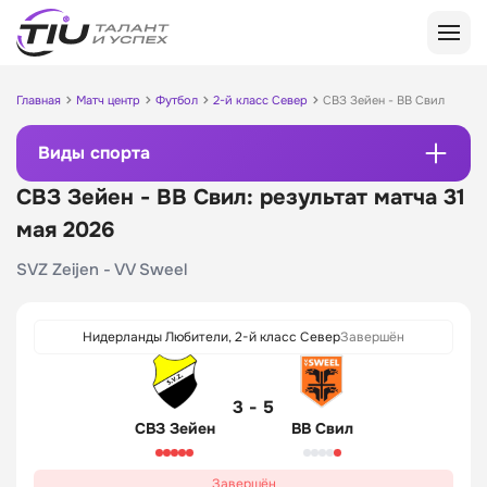
Главная
Матч центр
Футбол
2-й класс Север
СВЗ Зейен - ВВ Свил
Популярные БК
Виды спорта
Пари
По букмекеру
БетБум
СВЗ Зейен - ВВ Свил: результат матча 31
Леон
Pari
Приложения для Android
мая 2026
Винлайн
BetBoom
Фонбет
Leon
Пари
SVZ Zeijen - VV Sweel
Виды спорта
Марафон
Winline
БетБум
Бетсити
Fonbet
Леон
Баскетбол
Статьи о БК
Мелбет
Лига Ставок
Винлайн
Киберспорт
Нидерланды Любители, 2-й класс Север
Завершён
Winline
Лига Ставок
Марафон
Фонбет
Теннис
База знаний
По видам спорта
Олимпбет
Бет-М
Марафон
Хоккей
Виды ставок
Тенниси
Baltbet
Бетсити
Футбол
Футбол
3 - 5
Футбол
По видам спорта
Основы ставок
Балтбет
Melbet
Мелбет
Хоккей
СВЗ Зейен
ВВ Свил
Евролига
Сервисы
Бет-М
Olimpbet
Лига Ставок
Баскетбол
Футбол
Виды спорта
Кубок России
Беттери
Tennisi
Олимпбет
Теннис
Хоккей
Завершён