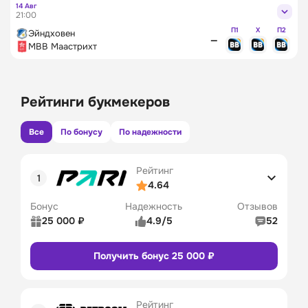
14 Авг
21:00
П1
X
П2
Эйндховен
—
МВВ Маастрихт
Рейтинги букмекеров
Все
По бонусу
По надежности
Рейтинг
4.64
Бонус
Надежность
Отзывов
25 000 ₽
4.9/5
52
Рейтинг 
5/5
Получить бонус 25 000 ₽
пользователей
Коэффициенты
5/5
Линия в прематче
4/5
Рейтинг