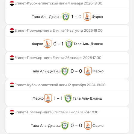
Египет
Кубок египетской лиги
4 января 2026
18:00
1 – 0
Тала Аль-Джаиш
Фарко
Египет
Премьер-лига Египта
19 августа 2025
18:00
0 – 1
Фарко
Тала Аль-Джаиш
Египет
Премьер-лига Египта
26 января 2025
17:00
0 – 0
Тала Аль-Джаиш
Фарко
Египет
Кубок египетской лиги
12 декабря 2024
18:00
1 – 1
Фарко
Тала Аль-Джаиш
Египет
Премьер-лига Египта
20 июля 2024
17:30
0 – 0
Тала Аль-Джаиш
Фарко