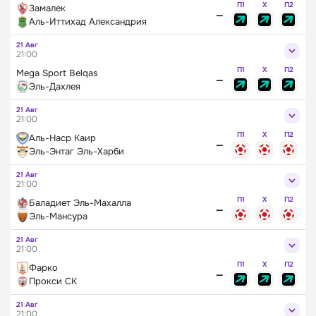
П1
X
П2
Замалек
—
Аль-Иттихад Александрия
21 Авг
21:00
П1
X
П2
Mega Sport Belqas
—
Эль-Дахлея
21 Авг
21:00
П1
X
П2
Аль-Наср Каир
—
Эль-Энтаг Эль-Харби
21 Авг
21:00
П1
X
П2
Баладиет Эль-Махалла
—
Эль-Мансура
21 Авг
21:00
П1
X
П2
Фарко
—
Прокси СК
21 Авг
21:00