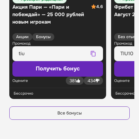
Акция Пари — «Пари и
4.6
Фрибет Б
побеждай» — 25 000 рублей
Август 20
новым игрокам
Акции
Бонусы
Без отыгр
Промокод
Промокод
Получить бонус
П
381
434
Оцените
Оцените
Бессрочно
Бессрочно
Все бонусы