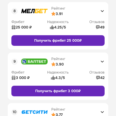
Сайт
Приложение
Линия в прематче
4/5
Рейтинг
Линия в лайве
4/5
3.91
Удобство платежей
4/5
Фрибет
Надежность
Отзывов
Служба поддержки
4/5
25 000 ₽
4.25/5
49
Бонусы и акции
4/5
Рейтинг 
5/5
Получить фрибет 25 000₽
пользователей
Промокод
Бонусы
Коэффициенты
4/5
15
Линия в прематче
4/5
Рейтинг
Линия в лайве
Сайт
Приложение
3/5
3.90
Удобство платежей
4/5
Фрибет
Надежность
Отзывов
Служба поддержки
4/5
3 000 ₽
4.3/5
42
Бонусы и акции
4/5
Рейтинг 
5/5
Получить фрибет 3 000₽
пользователей
Промокод
Бонусы
Коэффициенты
4/5
16
Линия в прематче
4/5
Рейтинг
Линия в лайве
Сайт
Приложение
3/5
3.77