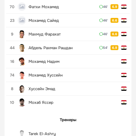
70
Фатхи Мохамед
46'
6.9
23
Мохамед Сайед
46'
6.6
9
Махмуд Фарахат
46'
6.6
44
Абдель Рахман Рашдан
54'
6.9
16
Мохамед Надим
74
Мохамед Хуссейн
8
Хуссейн Эмад
10
Мохаб Яссер
Тренеры
Tarek El-Ashry