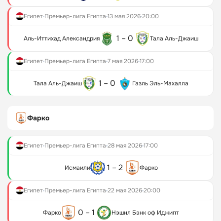
Египет
Премьер-лига Египта
13 мая 2026
20:00
1 – 0
Аль-Иттихад Александрия
Тала Аль-Джаиш
Египет
Премьер-лига Египта
7 мая 2026
17:00
1 – 0
Тала Аль-Джаиш
Газль Эль-Махалла
Фарко
Египет
Премьер-лига Египта
28 мая 2026
17:00
1 – 2
Исмаили
Фарко
Египет
Премьер-лига Египта
22 мая 2026
20:00
0 – 1
Фарко
Нэшнл Бэнк оф Иджипт