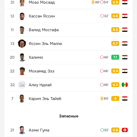
31
Моаз Мосаад
48'
54'
6.5
12
Хассан Яссин
32'
6.6
11
Валид Мостафа
6.5
13
Яссин Эль Малла
6.7
20
Халимо
46'
7.1
22
Мохамед Эзз
46'
6.4
32
Алиу Ндиай
46'
6.3
7
Карим Эль Тайеб
90'
6
Запасные
21
Азми Гума
32'
6.8