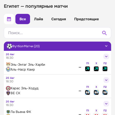
Шика
Эль-Сайед
Камачо
Эльдин
Тарек
Авад
Мостафа
Хамди
Кейта
Зола
Уро-Агоро
Мохареб
Ндиай
Тайеб
Мостафа
Халимо
Малла
Эзз
Бахрави
Мосаад
Ндиайе
Яссин
Египет — популярные матчи
Все
Лайв
Сегодня
Предстоящие
Поиск...
Футбол
Матчи (20)
20 Авг
16:30
П1
X
П2
Эль-Энтаг Эль-Харби
—
Аль-Наср Каир
20 Авг
16:30
П1
X
П2
Харас Эль-Ходуд
—
ВЕ СК
20 Авг
16:30
П1
X
П2
Ла Вьена ФК
—