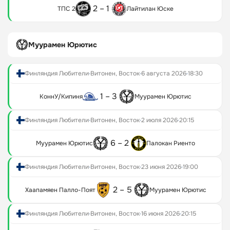
2 – 1
ТПС 2
Лайтилан Юске
Муурамен Юрютис
Финляндия Любители
Витонен, Восток
6 августа 2026
18:30
1 – 3
КоннУ/Кипиня
Муурамен Юрютис
Финляндия Любители
Витонен, Восток
2 июля 2026
20:15
6 – 2
Муурамен Юрютис
Палокан Риенто
Финляндия Любители
Витонен, Восток
23 июня 2026
19:00
2 – 5
Хаапамяен Палло-Поят
Муурамен Юрютис
Финляндия Любители
Витонен, Восток
16 июня 2026
20:15