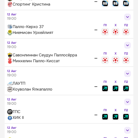
—
Спортинг Кристина
12 Авг
19:00
П1
X
П2
Палло-Керхо 37
—
Ниемисен Урхейлият
12 Авг
19:00
П1
X
П2
Савонлиннан Сеудун Паллосёрра
—
Миккелин Палло-Киссат
12 Авг
19:00
П1
X
П2
ЛАУТП
—
Коуволан Ялкапалло
12 Авг
19:00
П1
X
П2
ТПС
—
ХИК II
12 Авг
19:00