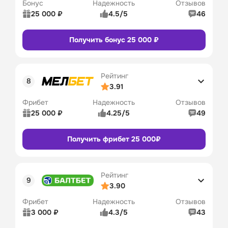
Бонус
Надежность
Отзывов
Служба поддержки
4/5
25 000 ₽
4.5/5
46
Бонусы и акции
5/5
Рейтинг 
5/5
Получить бонус 25 000 ₽
пользователей
Бонусы
17
Коэффициенты
4/5
Сайт
Приложение
Линия в прематче
4/5
Рейтинг
Линия в лайве
4/5
3.91
Удобство платежей
4/5
Фрибет
Надежность
Отзывов
Служба поддержки
4/5
25 000 ₽
4.25/5
49
Бонусы и акции
4/5
Рейтинг 
5/5
Получить фрибет 25 000₽
пользователей
Промокод
Бонусы
Коэффициенты
4/5
15
Линия в прематче
4/5
Рейтинг
Линия в лайве
Сайт
Приложение
3/5
3.90
Удобство платежей
4/5
Фрибет
Надежность
Отзывов
Служба поддержки
4/5
3 000 ₽
4.3/5
43
Бонусы и акции
4/5
Рейтинг 