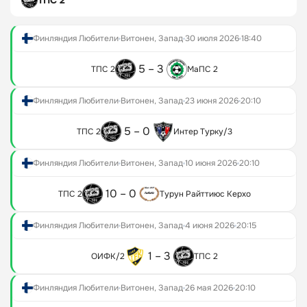
Чемпионат мира
Суперлига России
Финляндия Любители
Витонен, Запад
30 июля 2026
18:40
Чемпионат Европы
Киберспорт
5 – 3
ТПС 2
МаПС 2
IEM Cologne
The International
Финляндия Любители
Витонен, Запад
23 июня 2026
20:10
Esports World Cup Counter Strike
5 – 0
ТПС 2
Интер Турку/3
Финляндия Любители
Витонен, Запад
10 июня 2026
20:10
10 – 0
ТПС 2
Турун Райттиюс Керхо
Финляндия Любители
Витонен, Запад
4 июня 2026
20:15
1 – 3
ОИФК/2
ТПС 2
Финляндия Любители
Витонен, Запад
26 мая 2026
20:10