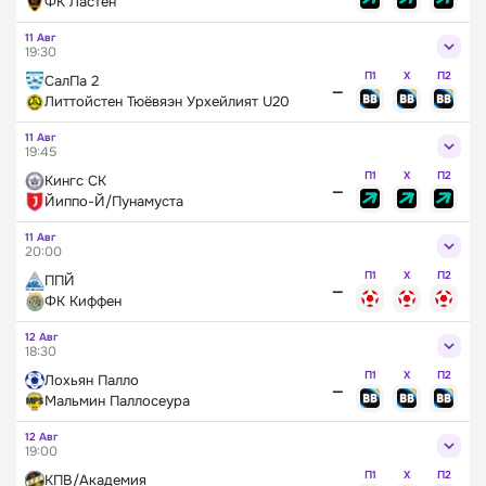
ФК Ластен
11 Авг
19:30
П1
X
П2
СалПа 2
—
Литтойстен Тюёвяэн Урхейлият U20
11 Авг
19:45
П1
X
П2
Кингс СК
—
Йиппо-Й/Пунамуста
11 Авг
20:00
П1
X
П2
ППЙ
—
ФК Киффен
12 Авг
18:30
П1
X
П2
Лохьян Палло
—
Мальмин Паллосеура
12 Авг
19:00
П1
X
П2
КПВ/Академия