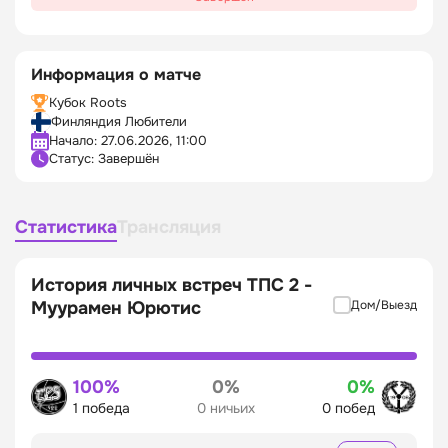
Лига Чемпионов
Зенит
Betcity
Тенниси
Теннис
Настольный теннис
Баскетбол
Лига Европы
Спортбет
Bettery
Балтбет
Футбол
Волейбол
Теннис
24bet
Zenit
Беттери
Киберспорт
Настольный теннис
Информация о матче
Рейтинги
Футбол
Спортбет
Зенит
Волейбол
Кубок Roots
Прочие категории
Лучшие букмекеры
РПЛ
24bet
Киберспорт
Финляндия Любители
Приложения для iOS
Футбол
Легальные букмекерские конторы
Фрибеты
Лига чемпионов
Начало:
27.06.2026, 11:00
Российские букмекеры
Фрибеты без депозита
АПЛ
РПЛ
Leon
Статус: Завершён
БК с мобильным приложением
Фрибет без отыгрыша
Серия А
Лига чемпионов
Zenit
Надежные букмекеры
Промокод без отыгрыша
Ла Лига
АПЛ
Лига Ставок
БК с гостевым демосчетом
Бонус за регистрацию без отыгрыша
Бундеслига
Серия А
Марафон
Статистика
Трансляция
БК с большими коэффициентами
Фрибеты сегодня
Лига Европы
Ла Лига
Melbet
БК с минимальными депозитами
Лучшие фрибеты
Лига конференций
Бундеслига
Pari
История личных встреч ТПС 2 -
Букмекеры для ставок на американский футбол
Фрибет новым игрокам
Лига наций
Лига Европы
Tennisi
Муурамен Юрютис
Дом/Выезд
Букмекеры для ставок на бейсбол
Новые БК с фрибетом
Суперкубок УЕФА
Лига конференций
Fonbet
Хоккей
Хоккей
Букмекеры для ставок на гольф
Фрибет 3000
Betcity
Букмекеры для ставок на автогонки
Акции букмекерских контор при регистрации
КХЛ
КХЛ
BetBoom
Букмекеры для ставок на чемпионаты мира и Европы
Промокоды букмекеров
НХЛ
НХЛ
Bettery
100%
0%
0%
Букмекеры для ставок на дартс
Бездепозитные бонусы за регистрацию
АХЛ
АХЛ
Olimpbet
1 победа
0 ничьих
0 побед
Баскетбол
Баскетбол
Букмекеры для ставок на скачки
Бездепозитные бонусы букмекеров
Winline