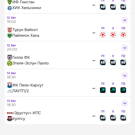
П1
X
П2
ИФ Гнистан
—
ХИК Хельсинки
12 Авг
19:00
П1
X
П2
Турун Вейкот
—
Паймион Хака
12 Авг
20:00
П1
X
П2
Гилла ФК
—
Этеля-Эспун Палло
13 Авг
18:30
П1
X
П2
ФК Пели-Кархут
—
ЛАУТП/2
13 Авг
18:30
П1
X
П2
«Эдустус» ИПС
—
Култсу