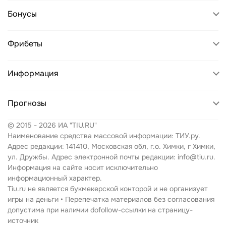
Пари
Бонусы
БетБум
Pari
Фрибеты
Леон
BetBoom
Лига Ставок
Пари
Информация
Leon
Мелбет
БетБум
Winline
Политика конфиденциальности
Прогнозы
Бетсити
Леон
Fonbet
Политика cookies
Марафон
© 2015 - 2026 ИА "TIU.RU"
Винлайн
Прогнозы на спорт
Марафон
Пользовательское соглашение
Наименование средства массовой информации: ТИУ.ру.
Фонбет
Фонбет
Футбол
Адрес редакции: 141410, Московская обл, г.о. Химки, г Химки,
Betcity
Согласие на обработку персональных данных
ул. Дружбы. Адрес электронной почты редакции: info@tiu.ru.
Винлайн
Марафон
Хоккей
Информация на сайте носит исключительно
Melbet
Контакты
информационный характер.
Бетсити
Баскетбол
Tiu.ru не является букмекерской конторой и не организует
Лига Ставок
Вакансии
игры на деньги • Перепечатка материалов без согласования
Мелбет
Теннис
допустима при наличии dofollow-ссылки на страницу-
Olimpbet
Блог
источник
Лига ставок
Настольный теннис