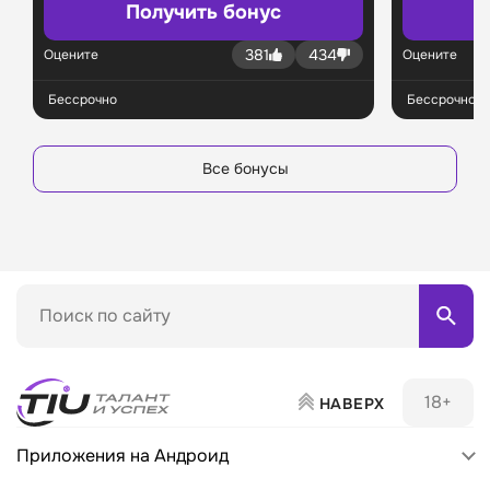
Получить бонус
П
381
434
Оцените
Оцените
Бессрочно
Бессрочно
Все бонусы
Поиск по матч-центру
18+
НАВЕРХ
Приложения на Андроид