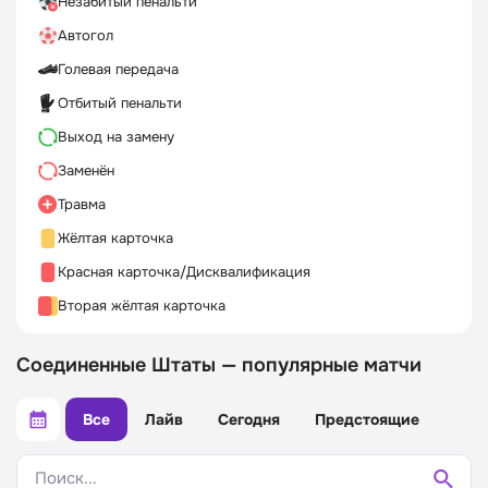
Незабитый пенальти
Автогол
Голевая передача
Отбитый пенальти
Выход на замену
Заменён
Травма
Жёлтая карточка
Красная карточка/Дисквалификация
Вторая жёлтая карточка
Соединенные Штаты — популярные матчи
Все
Лайв
Сегодня
Предстоящие
Поиск...