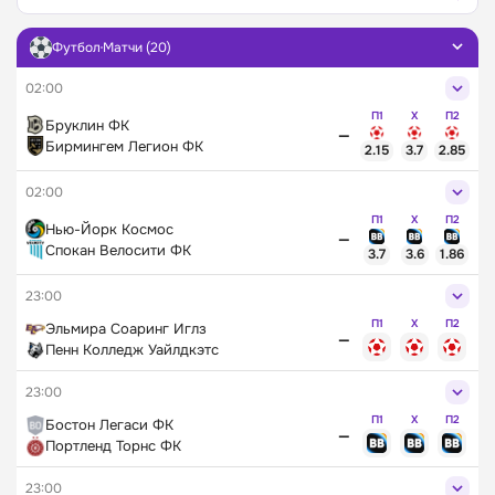
Футбол
Матчи (20)
02:00
П1
X
П2
Бруклин ФК
—
Бирмингем Легион ФК
2.15
3.7
2.85
02:00
П1
X
П2
Нью-Йорк Космос
—
Спокан Велосити ФК
3.7
3.6
1.86
23:00
П1
X
П2
Эльмира Соаринг Иглз
—
Пенн Колледж Уайлдкэтс
23:00
П1
X
П2
Бостон Легаси ФК
—
Портленд Торнс ФК
23:00