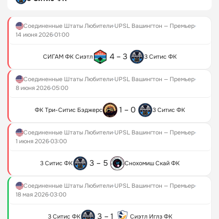
Соединенные Штаты Любители
UPSL Вашингтон — Премьер
14 июня 2026
01:00
4 – 3
СИГАМ ФК Сиэтл
3 Ситис ФК
Соединенные Штаты Любители
UPSL Вашингтон — Премьер
8 июня 2026
05:00
1 – 0
ФК Три-Ситис Бэджерс
3 Ситис ФК
Соединенные Штаты Любители
UPSL Вашингтон — Премьер
1 июня 2026
03:00
3 – 5
3 Ситис ФК
Снохомиш Скай ФК
Соединенные Штаты Любители
UPSL Вашингтон — Премьер
18 мая 2026
03:00
3 – 1
3 Ситис ФК
Сиэтл Иглз ФК