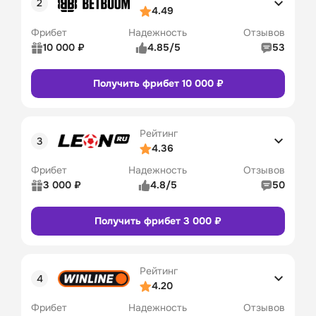
Линия в лайве
5/5
4.49
Удобство платежей
4/5
Фрибет
Надежность
Отзывов
Служба поддержки
5/5
10 000 ₽
4.85/5
53
Бонусы и акции
5/5
Рейтинг 
5/5
Получить фрибет 10 000 ₽
пользователей
Промокод
Бонусы
Коэффициенты
5/5
22
Линия в прематче
4/5
Рейтинг
Линия в лайве
Сайт
Приложение
5/5
4.36
Удобство платежей
4/5
Фрибет
Надежность
Отзывов
Служба поддержки
4/5
3 000 ₽
4.8/5
50
Бонусы и акции
5/5
Рейтинг 
5/5
Получить фрибет 3 000 ₽
пользователей
Промокод
Бонусы
Коэффициенты
5/5
42
Линия в прематче
5/5
Рейтинг
Линия в лайве
Сайт
Приложение
3/5
4.20
Удобство платежей
4/5
Фрибет
Надежность
Отзывов
Служба поддержки
5/5