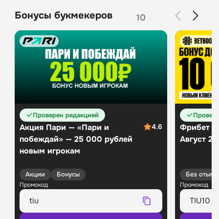
Служба поддержки
4/5
Бонусы букмекеров
10
Бонусы и акции
4/5
Промокод
Бонусы
13
Сайт
Приложение
Проверен редакцией
Провере
Акция Пари — «Пари и
4.6
Фрибет Б
побеждай» — 25 000 рублей
Август 20
новым игрокам
Акции
Бонусы
Без отыгр
Промокод
Промокод