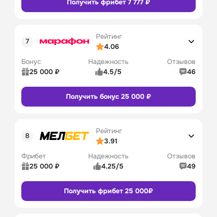
Получить фрибет 7 777 ₽
пользователей
Промокод
Бонусы
Коэффициенты
4/5
10
Линия в прематче
4/5
Рейтинг
Сайт
Приложение
Линия в лайве
4/5
4.06
Удобство платежей
4/5
Бонус
Надежность
Отзывов
Служба поддержки
4/5
25 000 ₽
4.5/5
46
Бонусы и акции
5/5
Рейтинг 
5/5
Получить бонус 25 000 ₽
пользователей
Бонусы
17
Коэффициенты
4/5
Сайт
Приложение
Линия в прематче
4/5
Рейтинг
Линия в лайве
4/5
3.91
Удобство платежей
4/5
Фрибет
Надежность
Отзывов
Служба поддержки
4/5
25 000 ₽
4.25/5
49
Бонусы и акции
4/5
Рейтинг 
5/5
Получить фрибет 25 000₽
пользователей
Промокод
Бонусы
Коэффициенты
4/5
15
Линия в прематче
4/5