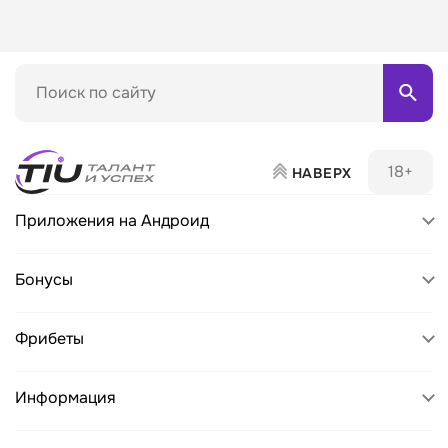
Поиск по матч-центру
18+
НАВЕРХ
Приложения на Андроид
Пари
Бонусы
БетБум
Pari
Фрибеты
Леон
BetBoom
Лига Ставок
Пари
Информация
Leon
Мелбет
БетБум
Winline
Политика конфиденциальности