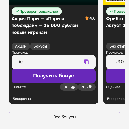
Проверен редакцией
Провере
Акция Пари — «Пари и
4.6
Фрибет Б
побеждай» — 25 000 рублей
Август 20
новым игрокам
Акции
Бонусы
Без отыгр
Промокод
Промокод
Получить бонус
П
380
432
Оцените
Оцените
Бессрочно
Бессрочно
Все бонусы