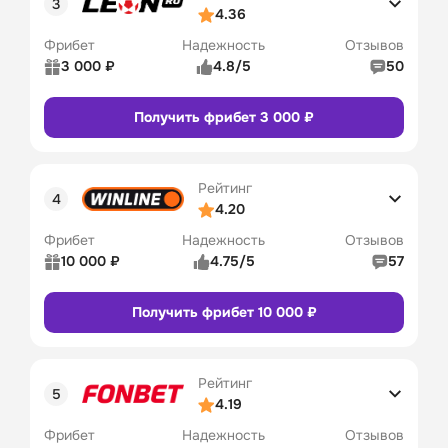
Линия в лайве
Сайт
Приложение
5/5
4.36
Удобство платежей
4/5
Фрибет
Надежность
Отзывов
Служба поддержки
4/5
3 000 ₽
4.8/5
50
Бонусы и акции
5/5
Рейтинг 
5/5
Получить фрибет 3 000 ₽
пользователей
Промокод
Бонусы
Коэффициенты
5/5
42
Линия в прематче
5/5
Рейтинг
Линия в лайве
Сайт
Приложение
3/5
4.20
Удобство платежей
4/5
Фрибет
Надежность
Отзывов
Служба поддержки
5/5
10 000 ₽
4.75/5
57
Бонусы и акции
4/5
Рейтинг 
5/5
Получить фрибет 10 000 ₽
пользователей
Промокод
Бонусы
Коэффициенты
4/5
34
Линия в прематче
4/5
Рейтинг
Линия в лайве
Сайт
Приложение
4/5
4.19
Удобство платежей
4/5
Фрибет
Надежность
Отзывов
Служба поддержки
4/5