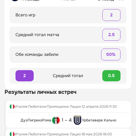
Букмекеры для ставок на киберспорт
НБА
НБА
Baltbet
Букмекеры для профессиональных игроков
Единая Лига ВТБ
Единая Лига ВТБ
24Бет
Букмекеры для ставок на футбол
Евролига
Евролига
Всего игр
2
WNBA
WNBA
Суперлига
Суперлига
Средний тотал матча
2.5
Теннис
Теннис
US Open 2026 ATP
ATP
US Open 2026 WTA
WTA
Обе команды забили
50%
Настольный теннис
Cincinnati ATP
Cincinnati WTA
Челленджер
Настольный теннис
Лига Про
2
Средний тотал
0.5
Чемпионат мира
Setka Cup
Волейбол
Кубок мира
Результаты личных встреч
Чемпионат Европы
Лига Наций
WTT Champions Yokohama, MS
Суперлига России
Киберспорт
WTT Champions Yokohama, WS
Италия Любители
Промоционе Лацио
12 апреля 2026
11:30
Europe Smash Sweden, WS
IEM Cologne
Europe Smash Sweden, MS
The International
1 – 4
ДуэПигрекоРома
Урбетевере Кальчо
Волейбол
Лига Наций
Италия Любители
Промоционе Лацио
18 мая 2026
16:00