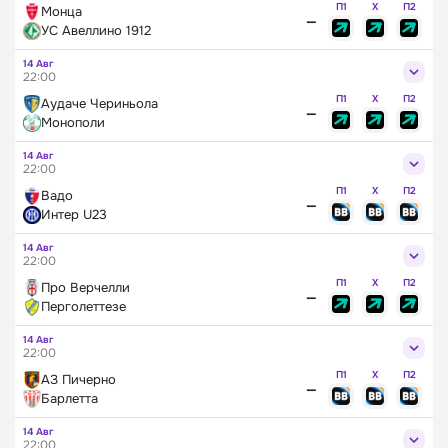
П1
X
П2
Монца
—
УС Авеллино 1912
14 Авг
22:00
П1
X
П2
Аудаче Чериньола
—
Монополи
14 Авг
22:00
П1
X
П2
Вадо
—
Интер U23
14 Авг
22:00
П1
X
П2
Про Верчелли
—
Перголеттезе
14 Авг
22:00
П1
X
П2
АЗ Пичерно
—
Барлетта
14 Авг
22:00