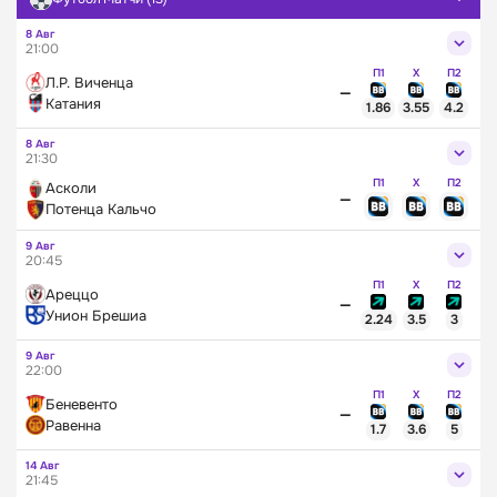
8 Авг
21:00
П1
X
П2
Л.Р. Виченца
—
Катания
1.86
3.55
4.2
8 Авг
21:30
П1
X
П2
Асколи
—
Потенца Кальчо
9 Авг
20:45
П1
X
П2
Ареццо
—
Унион Брешиа
2.24
3.5
3
9 Авг
22:00
П1
X
П2
Беневенто
—
Равенна
1.7
3.6
5
14 Авг
21:45