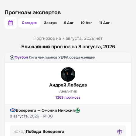
Прогнозы экспертов
Сегодня
Завтра
9 Авг
10 Авг
11 Авг
Прогнозов на 7 августа, 2026 нет
Ближайший прогноз на 8 августа, 2026
Футбол
·
Лига чемпионов УЕФА среди женщин
Андрей Лебедев
Аналитик
1363 прогноза
Волеренга — Омония Никосия
8 августа, 2026 · 14:00
Победа Волеренга
ИСХОД