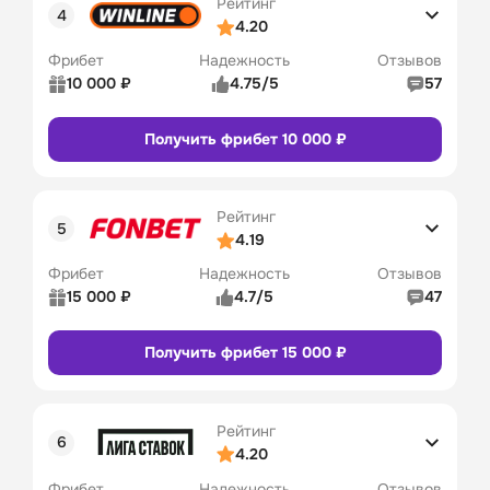
Рейтинг
Линия в лайве
Сайт
Приложение
3/5
4.20
Удобство платежей
4/5
Фрибет
Надежность
Отзывов
Служба поддержки
5/5
10 000 ₽
4.75/5
57
Бонусы и акции
4/5
Рейтинг 
5/5
Получить фрибет 10 000 ₽
пользователей
Промокод
Бонусы
Коэффициенты
4/5
34
Линия в прематче
4/5
Рейтинг
Линия в лайве
Сайт
Приложение
4/5
4.19
Удобство платежей
4/5
Фрибет
Надежность
Отзывов
Служба поддержки
4/5
15 000 ₽
4.7/5
47
Бонусы и акции
5/5
Рейтинг 
5/5
Получить фрибет 15 000 ₽
пользователей
Промокод
Бонусы
Коэффициенты
4/5
10
Линия в прематче
4/5
Рейтинг
Линия в лайве
Сайт
Приложение
4/5
4.20
Удобство платежей
4/5
Фрибет
Надежность
Отзывов