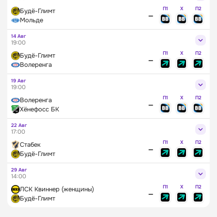
П1
X
П2
Будё-Глимт
—
Мольде
14 Авг
19:00
П1
X
П2
Будё-Глимт
—
Волеренга
19 Авг
19:00
П1
X
П2
Волеренга
—
Хёнефосс БК
22 Авг
17:00
П1
X
П2
Стабек
—
Будё-Глимт
29 Авг
14:00
П1
X
П2
ЛСК Квиннер (женщины)
—
Будё-Глимт