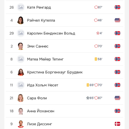
26
Катя Ренгард
87'
4
Рэйчел Кутелла
46'
29
Каролин Бендиксен Вольд
4'
2
Эми Саннес
70'
8
Матеа Мейер Тетинг
58'
6
Кристина Боргенхауг Брудвик
11
Ида Хольм Несет
69'
70'
21
Сара Фоли
85'
87'
18
Анна Йохансен
9
Лизе Диссинг