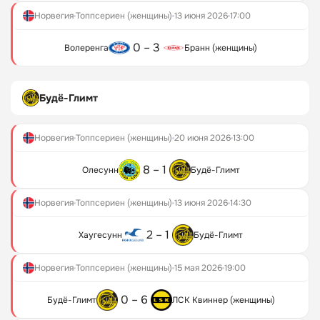
Норвегия
Топпсериен (женщины)
13 июня 2026
17:00
0 – 3
Волеренга
Бранн (женщины)
Будё-Глимт
Норвегия
Топпсериен (женщины)
20 июня 2026
13:00
8 – 1
Олесунн
Будё-Глимт
Норвегия
Топпсериен (женщины)
13 июня 2026
14:30
2 – 1
Хаугесунн
Будё-Глимт
Норвегия
Топпсериен (женщины)
15 мая 2026
19:00
0 – 6
Будё-Глимт
ЛСК Квиннер (женщины)