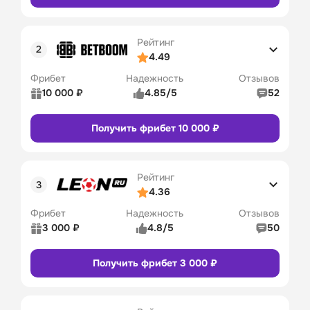
Коэффициенты
5/5
Линия в прематче
4/5
Рейтинг
Линия в лайве
5/5
4.49
Удобство платежей
4/5
Фрибет
Надежность
Отзывов
Служба поддержки
5/5
10 000 ₽
4.85/5
52
Бонусы и акции
5/5
Рейтинг 
5/5
Получить фрибет 10 000 ₽
пользователей
Промокод
Бонусы
Коэффициенты
5/5
22
Линия в прематче
4/5
Рейтинг
Линия в лайве
Сайт
Приложение
5/5
4.36
Удобство платежей
4/5
Фрибет
Надежность
Отзывов
Служба поддержки
4/5
3 000 ₽
4.8/5
50
Бонусы и акции
5/5
Рейтинг 
5/5
Получить фрибет 3 000 ₽
пользователей
Промокод
Бонусы
Коэффициенты
5/5
42
Линия в прематче
5/5