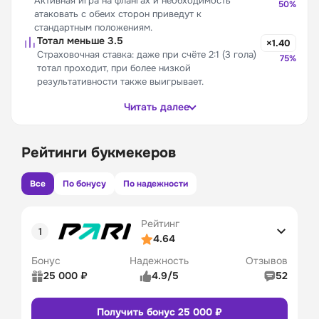
Активная игра на флангах и необходимость
50%
атаковать с обеих сторон приведут к
стандартным положениям.
Тотал меньше 3.5
×1.40
Страховочная ставка: даже при счёте 2:1 (3 гола)
75%
тотал проходит, при более низкой
результативности также выигрывает.
Читать далее
Рейтинги букмекеров
Все
По бонусу
По надежности
Рейтинг
4.64
Бонус
Надежность
Отзывов
25 000 ₽
4.9/5
52
Рейтинг 
5/5
Получить бонус 25 000 ₽
пользователей