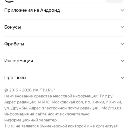
Приложения на Андроид
Пари
Бонусы
БетБум
Pari
Фрибеты
Леон
BetBoom
Лига Ставок
Пари
Информация
Leon
Мелбет
БетБум
Winline
Политика конфиденциальности
Прогнозы
Бетсити
Леон
Fonbet
Политика cookies
Марафон
© 2015 - 2026 ИА "TIU.RU"
Винлайн
Прогнозы на спорт
Марафон
Пользовательское соглашение
Наименование средства массовой информации: ТИУ.ру.
Фонбет
Фонбет
Футбол
Адрес редакции: 141410, Московская обл, г.о. Химки, г Химки,
Betcity
Согласие на обработку персональных данных
ул. Дружбы. Адрес электронной почты редакции: info@tiu.ru.
Винлайн
Марафон
Хоккей
Информация на сайте носит исключительно
Melbet
Контакты
информационный характер.
Бетсити
Баскетбол
Tiu.ru не является букмекерской конторой и не организует