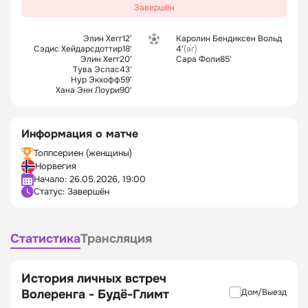
Завершён
Лига Чемпионов
Зенит
Betcity
Тенниси
Теннис
Настольный теннис
Баскетбол
Лига Европы
Спортбет
Bettery
Балтбет
Футбол
Волейбол
Теннис
Элин Хегг
12'
Каролин Бендиксен Вольд
24bet
Zenit
Беттери
Киберспорт
Настольный теннис
Сэдис Хейдарсдоттир
18'
4'
(аг)
Рейтинги
Футбол
Спортбет
Зенит
Волейбол
Элин Хегг
20'
Сара Фоли
85'
Тува Эспас
43'
Прочие категории
Лучшие букмекеры
РПЛ
24bet
Киберспорт
Нур Экхофф
59'
Приложения для iOS
Футбол
Легальные букмекерские конторы
Фрибеты
Лига чемпионов
Хана Энн Лоури
90'
Российские букмекеры
Фрибеты без депозита
АПЛ
РПЛ
Leon
БК с мобильным приложением
Фрибет без отыгрыша
Серия А
Лига чемпионов
Zenit
Информация о матче
Надежные букмекеры
Промокод без отыгрыша
Ла Лига
АПЛ
Лига Ставок
БК с гостевым демосчетом
Бонус за регистрацию без отыгрыша
Бундеслига
Серия А
Марафон
Топпсериен (женщины)
Норвегия
БК с большими коэффициентами
Фрибеты сегодня
Лига Европы
Ла Лига
Melbet
Начало:
26.05.2026, 19:00
БК с минимальными депозитами
Лучшие фрибеты
Лига конференций
Бундеслига
Pari
Статус: Завершён
Букмекеры для ставок на американский футбол
Фрибет новым игрокам
Лига наций
Лига Европы
Tennisi
Букмекеры для ставок на бейсбол
Новые БК с фрибетом
Суперкубок УЕФА
Лига конференций
Fonbet
Хоккей
Хоккей
Букмекеры для ставок на гольф
Фрибет 3000
Betcity
Статистика
Трансляция
Букмекеры для ставок на автогонки
Акции букмекерских контор при регистрации
КХЛ
КХЛ
BetBoom
Букмекеры для ставок на чемпионаты мира и Европы
Промокоды букмекеров
НХЛ
НХЛ
Bettery
История личных встреч
Букмекеры для ставок на дартс
Бездепозитные бонусы за регистрацию
АХЛ
АХЛ
Olimpbet
Баскетбол
Баскетбол
Волеренга - Будё-Глимт
Дом/Выезд
Букмекеры для ставок на скачки
Бездепозитные бонусы букмекеров
Winline