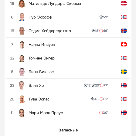
18
Матильде Лундорф Сковсен
6
Нур Экхофф
59'
19
Сэдис Хейдарсдоттир
18'
46'
7
Наина Инауэн
22
Томине Энгер
8
Линн Викьюс
23
Элин Хегг
12'
20'
77'
20
Тува Эспас
43'
62'
11
Мари Моэн Преус
30'
Запасные