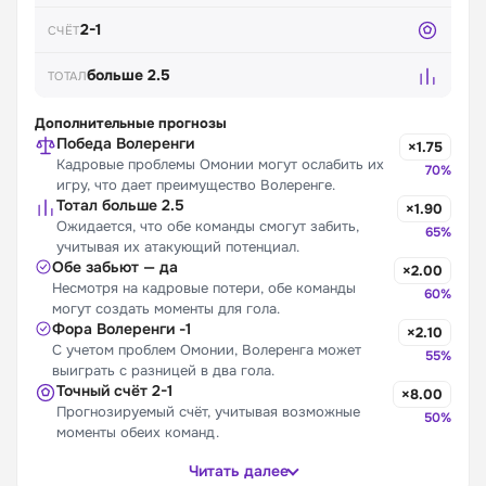
2-1
СЧЁТ
больше 2.5
ТОТАЛ
Дополнительные прогнозы
Победа Волеренги
×1.75
Кадровые проблемы Омонии могут ослабить их
70%
игру, что дает преимущество Волеренге.
Тотал больше 2.5
×1.90
Ожидается, что обе команды смогут забить,
65%
учитывая их атакующий потенциал.
Обе забьют — да
×2.00
Несмотря на кадровые потери, обе команды
60%
могут создать моменты для гола.
Фора Волеренги -1
×2.10
С учетом проблем Омонии, Волеренга может
55%
выиграть с разницей в два гола.
Точный счёт 2-1
×8.00
Прогнозируемый счёт, учитывая возможные
50%
моменты обеих команд.
Читать далее