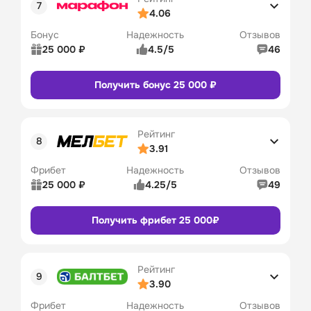
Сайт
Приложение
Линия в лайве
4/5
4.06
Удобство платежей
4/5
Бонус
Надежность
Отзывов
Служба поддержки
4/5
25 000 ₽
4.5/5
46
Бонусы и акции
5/5
Рейтинг 
5/5
Получить бонус 25 000 ₽
пользователей
Бонусы
17
Коэффициенты
4/5
Сайт
Приложение
Линия в прематче
4/5
Рейтинг
Линия в лайве
4/5
3.91
Удобство платежей
4/5
Фрибет
Надежность
Отзывов
Служба поддержки
4/5
25 000 ₽
4.25/5
49
Бонусы и акции
4/5
Рейтинг 
5/5
Получить фрибет 25 000₽
пользователей
Промокод
Бонусы
Коэффициенты
4/5
15
Линия в прематче
4/5
Рейтинг
Линия в лайве
Сайт
Приложение
3/5
3.90
Удобство платежей
4/5
Фрибет
Надежность
Отзывов
Служба поддержки
4/5