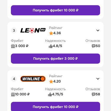
Бонусы и акции
5/5
Рейтинг 
5/5
Получить фрибет 10 000 ₽
пользователей
Промокод
Бонусы
Коэффициенты
5/5
22
Линия в прематче
4/5
Рейтинг
Линия в лайве
Сайт
Приложение
5/5
4.36
Удобство платежей
4/5
Фрибет
Надежность
Отзывов
Служба поддержки
4/5
3 000 ₽
4.8/5
50
Бонусы и акции
5/5
Рейтинг 
5/5
Получить фрибет 3 000 ₽
пользователей
Промокод
Бонусы
Коэффициенты
5/5
42
Линия в прематче
5/5
Рейтинг
Линия в лайве
Сайт
Приложение
3/5
4.20
Удобство платежей
4/5
Фрибет
Надежность
Отзывов
Служба поддержки
5/5
10 000 ₽
4.75/5
58
Бонусы и акции
4/5
Рейтинг 
5/5
Получить фрибет 10 000 ₽
пользователей
Промокод
Бонусы