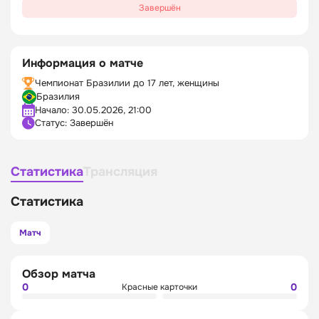
Завершён
Лига Чемпионов
Зенит
Betcity
Тенниси
Теннис
Настольный теннис
Баскетбол
Лига Европы
Спортбет
Bettery
Балтбет
Футбол
Волейбол
Теннис
24bet
Zenit
Беттери
Киберспорт
Настольный теннис
Рейтинги
Футбол
Спортбет
Зенит
Волейбол
Информация о матче
Прочие категории
Лучшие букмекеры
РПЛ
24bet
Киберспорт
Чемпионат Бразилии до 17 лет, женщины
Приложения для iOS
Футбол
Легальные букмекерские конторы
Фрибеты
Лига чемпионов
Бразилия
Российские букмекеры
Фрибеты без депозита
АПЛ
РПЛ
Leon
Начало:
30.05.2026, 21:00
Статус: Завершён
БК с мобильным приложением
Фрибет без отыгрыша
Серия А
Лига чемпионов
Zenit
Надежные букмекеры
Промокод без отыгрыша
Ла Лига
АПЛ
Лига Ставок
БК с гостевым демосчетом
Бонус за регистрацию без отыгрыша
Бундеслига
Серия А
Марафон
Статистика
Трансляция
БК с большими коэффициентами
Фрибеты сегодня
Лига Европы
Ла Лига
Melbet
БК с минимальными депозитами
Лучшие фрибеты
Лига конференций
Бундеслига
Pari
Статистика
Букмекеры для ставок на американский футбол
Фрибет новым игрокам
Лига наций
Лига Европы
Tennisi
Букмекеры для ставок на бейсбол
Новые БК с фрибетом
Суперкубок УЕФА
Лига конференций
Fonbet
Матч
Хоккей
Хоккей
Букмекеры для ставок на гольф
Фрибет 3000
Betcity
Букмекеры для ставок на автогонки
Акции букмекерских контор при регистрации
КХЛ
КХЛ
BetBoom
Букмекеры для ставок на чемпионаты мира и Европы
Промокоды букмекеров
НХЛ
НХЛ
Bettery
Обзор матча
0
0
Красные карточки
Букмекеры для ставок на дартс
Бездепозитные бонусы за регистрацию
АХЛ
АХЛ
Olimpbet
Баскетбол
Баскетбол
Букмекеры для ставок на скачки
Бездепозитные бонусы букмекеров
Winline