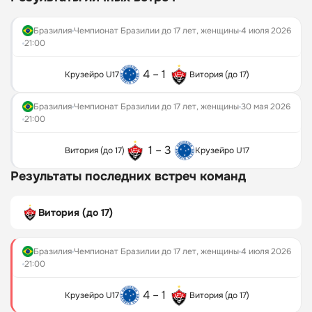
Чемпионат мира
Суперлига России
Бразилия
Чемпионат Бразилии до 17 лет, женщины
4 июля 2026
Чемпионат Европы
21:00
Киберспорт
4 – 1
IEM Cologne
Крузейро U17
Витория (до 17)
The International
Esports World Cup Counter Strike
Бразилия
Чемпионат Бразилии до 17 лет, женщины
30 мая 2026
21:00
1 – 3
Витория (до 17)
Крузейро U17
Результаты последних встреч команд
Витория (до 17)
Бразилия
Чемпионат Бразилии до 17 лет, женщины
4 июля 2026
21:00
4 – 1
Крузейро U17
Витория (до 17)