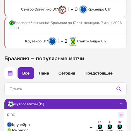
1 – 0
Сентро Олимпико U17
Крузейро U17
Бразилия
Чемпионат Бразилии до 17 лет, женщины
7 июня 2026
21:00
1 – 2
Крузейро U17
Санто-Андре U17
Бразилия — популярные матчи
Все
Лайв
Сегодня
Предстоящие
Поиск...
Футбол
Матчи (15)
17:00
П1
X
П2
Крузейро
—
Мирасол