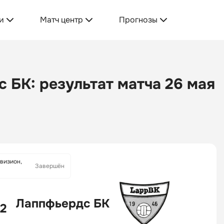
и
Матч центр
Прогнозы
 БК: результат матча 26 мая
визион,
Завершён
Лаппфьердс БК
 2