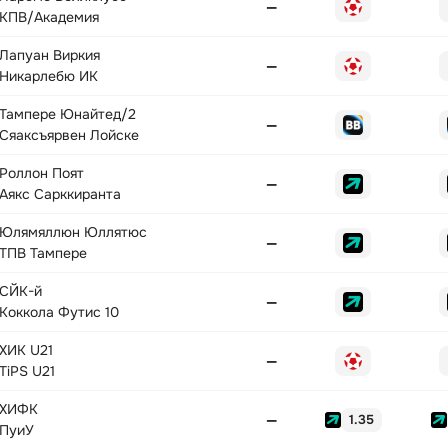
—
КПВ/Академия
Лапуан Виркия
—
Никарлебю ИК
Тампере Юнайтед/2
—
Сяаксъярвен Лойске
Роллон Поят
—
Аякс Сарккиранта
Юлямяллюн Юллятюс
—
ТПВ Тампере
СЙК-й
—
Коккола Футис 10
ХИК U21
—
TiPS U21
ХИФК
—
1.35
ПуиУ