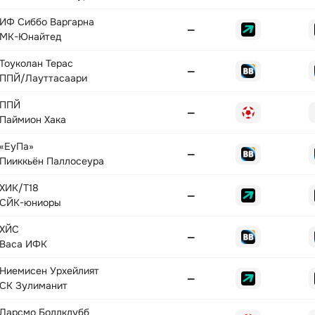
ИФ Сиббо Варгарна
—
МК-Юнайтед
Тоуколан Терас
—
ППЙ/Лауттасаари
ППЙ
—
Паймион Хака
«ЕуПа»
—
Пииккьëн Паллосеура
ХИК/T18
—
СЙК-юниоры
ХЙС
—
Васа ИФК
Ниемисен Урхейлият
—
СК Зулиманит
Ларсмо Боллклубб