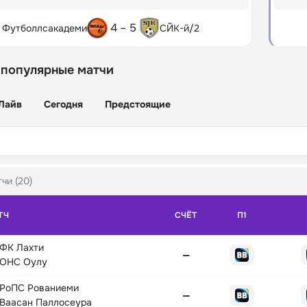
4 – 5
 Футболлсакадеми
СЙК-й/2
 популярные матчи
Лайв
Сегодня
Предстоящие
чи (20)
ТЧ
СЧЁТ
П1
ФК Лахти
—
ОНС Оулу
РоПС Рованиеми
—
Ваасан Паллосеура