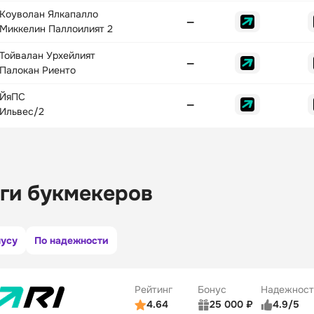
Коуволан Ялкапалло
—
Миккелин Паллоилият 2
Тойвалан Урхейлият
—
Палокан Риенто
ЙяПС
—
Ильвес/2
ги букмекеров
нусу
По надежности
Рейтинг
Бонус
Надежност
4.64
25 000 ₽
4.9/5