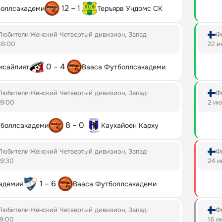
12 – 1
боллсакадеми
Теръярв Ундомс СК
Любители
Женский Четвертый дивизион, Запад
Ф
18:00
22 и
0 – 4
исайлият
Вааса Футболлсакадеми
Любители
Женский Четвертый дивизион, Запад
Ф
19:00
2 ию
8 – 0
тболлсакадеми
Каухайоен Карху
Любители
Женский Четвертый дивизион, Запад
Ф
19:30
24 и
1 – 6
адемия
Вааса Футболлсакадеми
Любители
Женский Четвертый дивизион, Запад
Ф
19:00
16 и