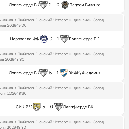
2 – 0
Лаппфьердс БК
Педеси Викингс
инляндия Любители
Женский Четвертый дивизион, Запад
юля 2026
19:00
0 – 1
Норрвалла ФФ
Лаппфьердс БК
инляндия Любители
Женский Четвертый дивизион, Запад
ля 2026
18:30
5 – 1
Лаппфьердс БК
ВИФК/Академия
инляндия Любители
Женский Четвертый дивизион, Запад
юня 2026
18:30
5 – 0
СЙК-й/2
Лаппфьердс БК
инляндия Любители
Женский Четвертый дивизион, Запад
юня 2026
18:30