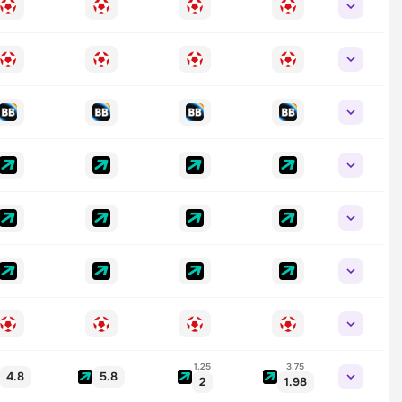
1.25
3.75
4.8
5.8
2
1.98