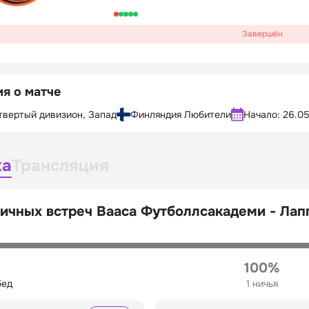
Завершён
я о матче
твертый дивизион, Запад
Финляндия Любители
Начало:
26.05
ка
Трансляция
ичных встреч Вааса Футболлсакадеми - Ла
100%
бед
1 ничья