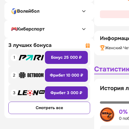
Волейбол
Киберспорт
Информаци
3 лучших бонуса
Женский Че
1
Бонус 25 000 ₽
Статисти
2
Фрибет 10 000 ₽
История л
3
Фрибет 3 000 ₽
Смотреть все
0%
0 по