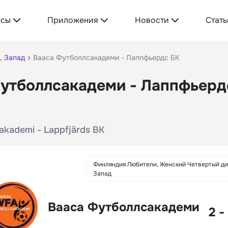
усы
Приложения
Новости
Стать
, Запад
Вааса Футболлсакадеми - Лаппфьердс БК
утболлсакадеми - Лаппфьердс
akademi - Lappfjärds BK
Финляндия Любители, Женский Четвертый ди
Запад
Вааса Футболлсакадеми
2 -