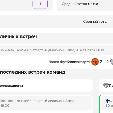
1
Средний тотал матча
Средний тотал
 личных встреч
Любители
Женский Четвертый дивизион, Запад
26 мая 2026
19:00
2 – 2
Вааса Футболлсакадеми
 последних встреч команд
боллсакадеми
Л
Любители
Женский Четвертый дивизион, Запад
Ф
19:00
30 