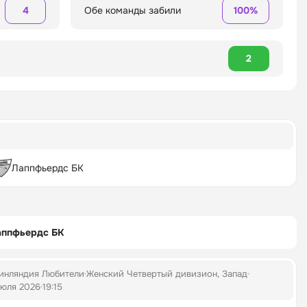
4
Обе команды забили
100%
2
Лаппфьердс БК
аппфьердс БК
инляндия Любители
Женский Четвертый дивизион, Запад
июля 2026
19:15