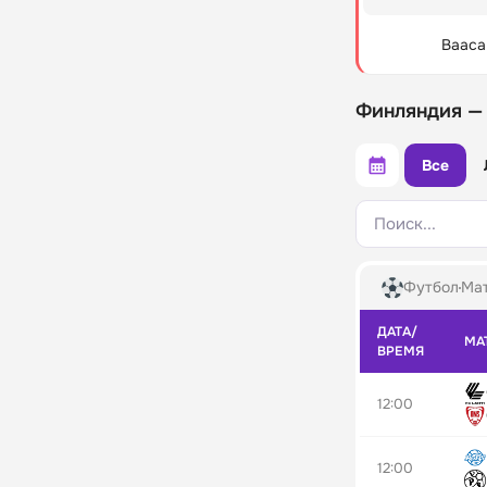
Вааса
Финляндия —
Все
Поиск...
Футбол
Мат
ДАТА/
МА
ВРЕМЯ
12:00
12:00