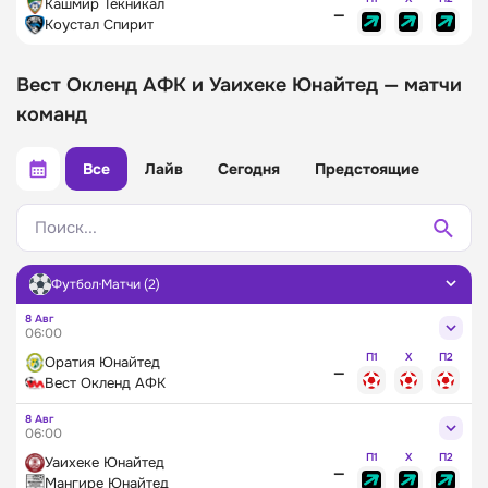
Кашмир Текникал
—
Коустал Спирит
Вест Окленд АФК и Уаихеке Юнайтед — матчи
команд
Все
Лайв
Сегодня
Предстоящие
Поиск...
Футбол
Матчи (2)
8 Авг
06:00
П1
X
П2
Оратия Юнайтед
—
Вест Окленд АФК
8 Авг
06:00
П1
X
П2
Уаихеке Юнайтед
—
Мангире Юнайтед