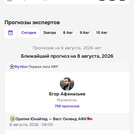
Прогнозы экспертов
Сегодня
Завтра
8 Авг
9 Авг
10 Авг
Прогнозов на 6 августа, 2026 нет
Ближайший прогноз на 8 августа, 2026
Футбол
·
Первая лига NRF
Егор Афанасьев
Математик
758 прогнозов
Оратия Юнайтед — Вест Окленд АФК
8 августа, 2026 · 06:00