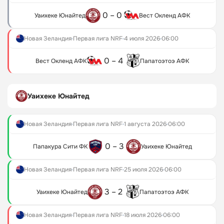
0 – 0
Уаихеке Юнайтед
Вест Окленд АФК
Новая Зеландия
Первая лига NRF
4 июля 2026
06:00
0 – 4
Вест Окленд АФК
Папатоэтоэ АФК
Уаихеке Юнайтед
Новая Зеландия
Первая лига NRF
1 августа 2026
06:00
0 – 3
Папакура Сити ФК
Уаихеке Юнайтед
Новая Зеландия
Первая лига NRF
25 июля 2026
06:00
3 – 2
Уаихеке Юнайтед
Папатоэтоэ АФК
Новая Зеландия
Первая лига NRF
18 июля 2026
06:00