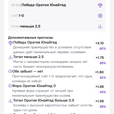
Победа Оратия Юнайтед
ИСХОД
1-0
СЧЁТ
меньше 2.5
ТОТАЛ
Дополнительные прогнозы
Победа Оратия Юнайтед
×2.10
Домашнее преимущество в условиях отсутствия
60%
данных даёт минимальный перевес хозяевам.
Тотал меньше 2.5
×1.75
Матчи с неизвестными командами низших лиг
65%
часто бывают низкорезультативными.
Обе забьют — нет
×1.80
Прогнозируемый счёт 1-0 предполагает, что одна
62%
команда не забьёт.
Фора Оратия Юнайтед 0
×1.65
Нулевая фора страхует от ничьей при
63%
минимальном преимуществе хозяев.
Тотал Оратия Юнайтед больше 0.5
×1.55
Хозяева с высокой вероятностью забьют хотя бы
65%
один гол дома.