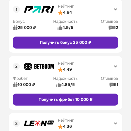
Рейтинг
4.64
Бонус
Надежность
Отзывов
25 000 ₽
4.9/5
52
Рейтинг 
5/5
Получить бонус 25 000 ₽
пользователей
Коэффициенты
5/5
Линия в прематче
4/5
Рейтинг
Линия в лайве
5/5
4.49
Удобство платежей
4/5
Фрибет
Надежность
Отзывов
Служба поддержки
5/5
10 000 ₽
4.85/5
51
Бонусы и акции
5/5
Рейтинг 
5/5
Получить фрибет 10 000 ₽
пользователей
Промокод
Бонусы
Коэффициенты
5/5
22
Линия в прематче
4/5
Рейтинг
Линия в лайве
Сайт
Приложение
5/5
4.36
Удобство платежей
4/5