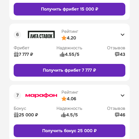
Рейтинг 
5/5
Получить фрибет 15 000 ₽
пользователей
Промокод
Бонусы
Коэффициенты
4/5
10
Линия в прематче
4/5
Рейтинг
Линия в лайве
Сайт
Приложение
4/5
4.20
Удобство платежей
4/5
Фрибет
Надежность
Отзывов
Служба поддержки
5/5
7 777 ₽
4.55/5
43
Бонусы и акции
4/5
Рейтинг 
5/5
Получить фрибет 7 777 ₽
пользователей
Промокод
Бонусы
Коэффициенты
4/5
10
Линия в прематче
4/5
Рейтинг
Сайт
Приложение
Линия в лайве
4/5
4.06
Удобство платежей
4/5
Бонус
Надежность
Отзывов
Служба поддержки
4/5
25 000 ₽
4.5/5
46
Бонусы и акции
5/5
Рейтинг 
5/5
Получить бонус 25 000 ₽
пользователей
Бонусы
17
Коэффициенты
4/5