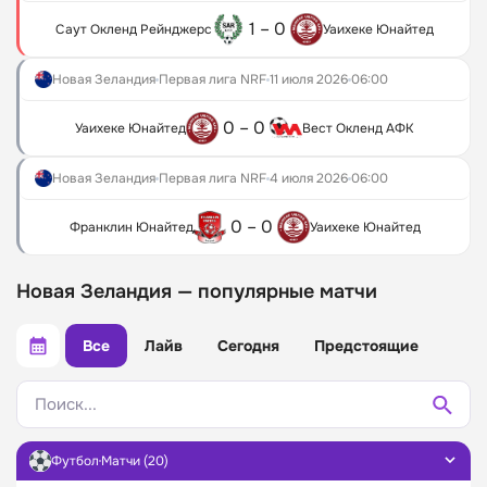
1 – 0
Саут Окленд Рейнджерс
Уаихеке Юнайтед
Новая Зеландия
Первая лига NRF
11 июля 2026
06:00
0 – 0
Уаихеке Юнайтед
Вест Окленд АФК
Новая Зеландия
Первая лига NRF
4 июля 2026
06:00
0 – 0
Франклин Юнайтед
Уаихеке Юнайтед
Новая Зеландия — популярные матчи
Все
Лайв
Сегодня
Предстоящие
Поиск...
Футбол
Матчи (20)