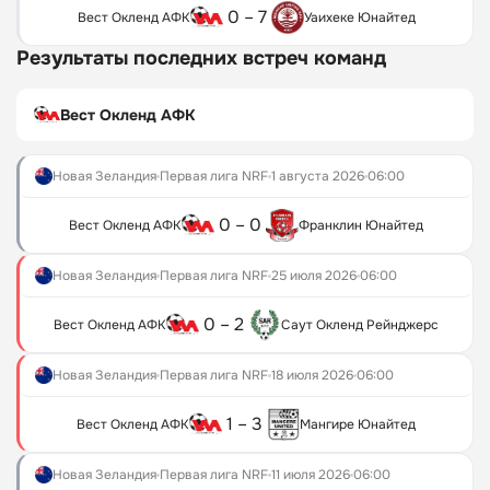
0 – 7
Чемпионат мира
Вест Окленд АФК
Уаихеке Юнайтед
Суперлига России
Результаты последних встреч команд
Чемпионат Европы
Киберспорт
Вест Окленд АФК
IEM Cologne
The International
Esports World Cup Counter Strike
Новая Зеландия
Первая лига NRF
1 августа 2026
06:00
0 – 0
Вест Окленд АФК
Франклин Юнайтед
Новая Зеландия
Первая лига NRF
25 июля 2026
06:00
0 – 2
Вест Окленд АФК
Саут Окленд Рейнджерс
Новая Зеландия
Первая лига NRF
18 июля 2026
06:00
1 – 3
Вест Окленд АФК
Мангире Юнайтед
Новая Зеландия
Первая лига NRF
11 июля 2026
06:00