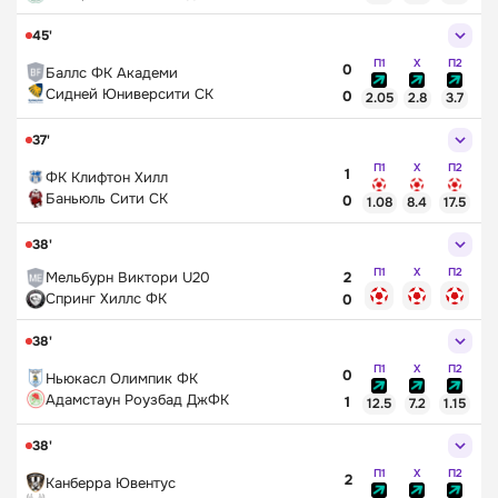
45'
П1
X
П2
0
Баллс ФК Академи
Сидней Юниверсити СК
0
2.05
2.8
3.7
37'
П1
X
П2
1
ФК Клифтон Хилл
Баньюль Сити СК
0
1.08
8.4
17.5
38'
П1
X
П2
2
Мельбурн Виктори U20
Спринг Хиллс ФК
0
38'
П1
X
П2
0
Ньюкасл Олимпик ФК
Адамстаун Роузбад ДжФК
1
12.5
7.2
1.15
38'
П1
X
П2
2
Канберра Ювентус