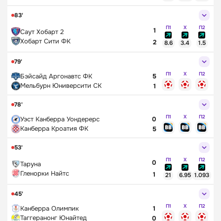
83'
П1
X
П2
1
Саут Хобарт 2
Хобарт Сити ФК
2
8.6
3.4
1.5
79'
П1
X
П2
5
Бэйсайд Аргонавтс ФК
Мельбурн Юниверсити СК
1
78'
П1
X
П2
0
Уэст Канберра Уондерерс
Канберра Кроатия ФК
5
53'
П1
X
П2
0
Таруна
Гленорки Найтс
1
21
6.95
1.093
45'
П1
X
П2
1
Канберра Олимпик
Таггеранонг Юнайтед
0