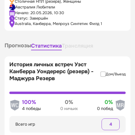
Букмекеры для ставок на киберспорт
НБА
НБА
Baltbet
Столичная НПЛ (резерв), Женщины
Австралия Любители
Букмекеры для профессиональных игроков
Единая Лига ВТБ
Единая Лига ВТБ
24Бет
Начало:
20.05.2026, 10:30
Букмекеры для ставок на футбол
Евролига
Евролига
Статус: Завершён
WNBA
WNBA
Australia, Канберра, Мелроуз Синтетик Филд 1
Суперлига
Суперлига
Теннис
Теннис
US Open 2026 ATP
ATP
Прогнозы
Статистика
Трансляция
US Open 2026 WTA
WTA
Настольный теннис
Cincinnati ATP
Cincinnati WTA
Челленджер
История личных встреч Уэст
Настольный теннис
Лига Про
Канберра Уондерерс (резерв) -
Дом/Выезд
Чемпионат мира
Setka Cup
Маджура Резерв
Волейбол
Кубок мира
Чемпионат Европы
Лига Наций
WTT Champions Yokohama, MS
Суперлига России
100%
0%
0%
Киберспорт
WTT Champions Yokohama, WS
4 победы
0 ничьих
0 побед
Europe Smash Sweden, WS
IEM Cologne
Europe Smash Sweden, MS
The International
Всего игр
4
Волейбол
Лига Наций