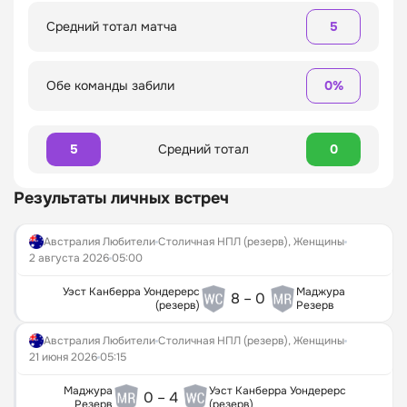
Чемпионат мира
Средний тотал матча
5
Суперлига России
Чемпионат Европы
Киберспорт
Обе команды забили
0%
IEM Cologne
The International
Esports World Cup Counter Strike
5
Средний тотал
0
Результаты личных встреч
Австралия Любители
Столичная НПЛ (резерв), Женщины
2 августа 2026
05:00
Уэст Канберра Уондерерс
Маджура
8 – 0
(резерв)
Резерв
Австралия Любители
Столичная НПЛ (резерв), Женщины
21 июня 2026
05:15
Маджура
Уэст Канберра Уондерерс
0 – 4
Резерв
(резерв)