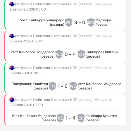
Австралия Любители
Столичная НПЛ (резерв), Женщины
2 августа 2026
05:00
Уэст Канберра Уондерерс
Маджура
8 – 0
(резерв)
Резерв
Австралия Любители
Столичная НПЛ (резерв), Женщины
12 июля 2026
05:00
Уэст Канберра Уондерерс
Канберра Олимпик
0 – 4
(резерв)
(резерв)
Австралия Любители
Столичная НПЛ (резерв), Женщины
5 июля 2026
07:00
Такерэнонг Юнайтед
Уэст Канберра Уондерерс
1 – 6
(резерв)
(резерв)
Австралия Любители
Столичная НПЛ (резерв), Женщины
28 июня 2026
05:00
Уэст Канберра Уондерерс
Канберра Кроатия
1 – 4
(резерв)
(резерв)