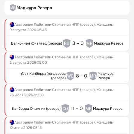
Маджура Резерв
Австралия Любители
Столичная НПЛ (резерв), Женщины
9 августа 2026
05:45
3 – 0
Белконнен Юнайтед (резерв)
Маджура Резерв
Австралия Любители
Столичная НПЛ (резерв), Женщины
2 августа 2026
05:00
Уэст Канберра Уондерерс
Маджура
8 – 0
(резерв)
Резерв
Австралия Любители
Столичная НПЛ (резерв), Женщины
26 июля 2026
05:30
11 – 0
Канберра Олимпик (резерв)
Маджура Резерв
Австралия Любители
Столичная НПЛ (резерв), Женщины
12 июля 2026
05:15