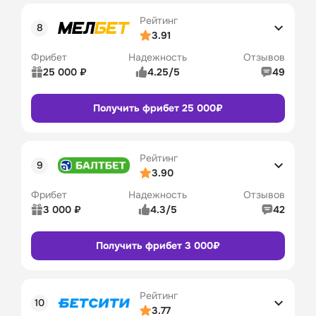
Сайт
Приложение
Линия в прематче
4/5
Рейтинг
Линия в лайве
4/5
3.91
Удобство платежей
4/5
Фрибет
Надежность
Отзывов
Служба поддержки
4/5
25 000 ₽
4.25/5
49
Бонусы и акции
4/5
Рейтинг 
5/5
Получить фрибет 25 000₽
пользователей
Промокод
Бонусы
Коэффициенты
4/5
15
Линия в прематче
4/5
Рейтинг
Линия в лайве
Сайт
Приложение
3/5
3.90
Удобство платежей
4/5
Фрибет
Надежность
Отзывов
Служба поддержки
4/5
3 000 ₽
4.3/5
42
Бонусы и акции
4/5
Рейтинг 
5/5
Получить фрибет 3 000₽
пользователей
Промокод
Бонусы
Коэффициенты
4/5
16
Линия в прематче
4/5
Рейтинг
Линия в лайве
Сайт
Приложение
3/5
3.77