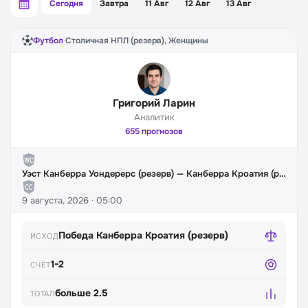
Сегодня
Завтра
11 Авг
12 Авг
13 Авг
Футбол
·
Столичная НПЛ (резерв), Женщины
Григорий Ларин
Аналитик
655 прогнозов
Уэст Канберра Уондерерс (резерв) — Канберра Кроатия (резерв)
9 августа, 2026 · 05:00
Победа Канберра Кроатия (резерв)
ИСХОД
1-2
СЧЁТ
больше 2.5
ТОТАЛ