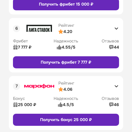
5/5
Получить фрибет 15 000 ₽
пользователей
Промокод
Бонусы
Коэффициенты
4/5
10
Линия в прематче
4/5
Рейтинг
Линия в лайве
Сайт
Приложение
4/5
4.20
Удобство платежей
4/5
Фрибет
Надежность
Отзывов
Служба поддержки
5/5
7 777 ₽
4.55/5
44
Бонусы и акции
4/5
Рейтинг 
5/5
Получить фрибет 7 777 ₽
пользователей
Промокод
Бонусы
Коэффициенты
4/5
10
Линия в прематче
4/5
Рейтинг
Сайт
Приложение
Линия в лайве
4/5
4.06
Удобство платежей
4/5
Бонус
Надежность
Отзывов
Служба поддержки
4/5
25 000 ₽
4.5/5
46
Бонусы и акции
5/5
Рейтинг 
5/5
Получить бонус 25 000 ₽
пользователей
Бонусы
17
Коэффициенты
4/5