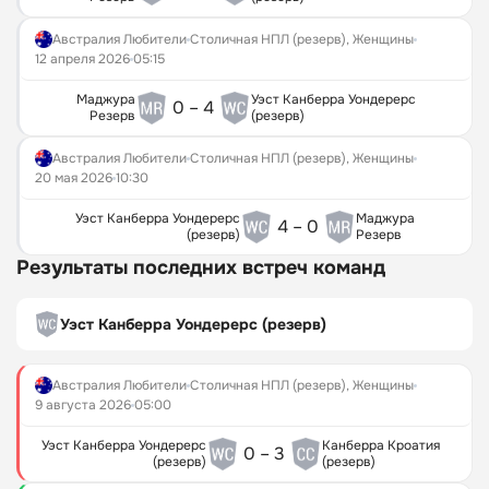
Австралия Любители
Столичная НПЛ (резерв), Женщины
12 апреля 2026
05:15
Маджура
Уэст Канберра Уондерерс
0 – 4
Резерв
(резерв)
Австралия Любители
Столичная НПЛ (резерв), Женщины
20 мая 2026
10:30
Уэст Канберра Уондерерс
Маджура
4 – 0
(резерв)
Резерв
Результаты последних встреч команд
Уэст Канберра Уондерерс (резерв)
Австралия Любители
Столичная НПЛ (резерв), Женщины
9 августа 2026
05:00
Уэст Канберра Уондерерс
Канберра Кроатия
0 – 3
(резерв)
(резерв)