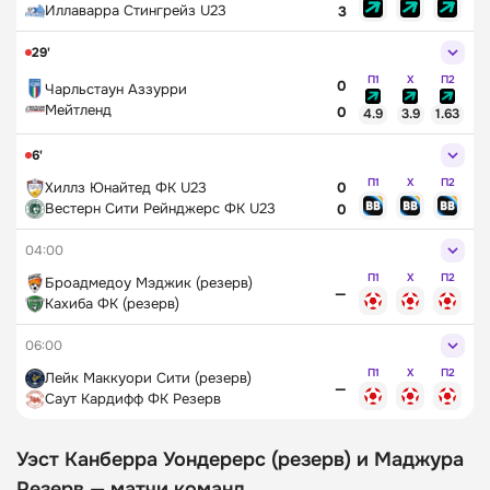
Иллаварра Стингрейз U23
3
29'
П1
X
П2
0
Чарльстаун Аззурри
Мейтленд
0
4.9
3.9
1.63
6'
П1
X
П2
0
Хиллз Юнайтед ФК U23
Вестерн Сити Рейнджерс ФК U23
0
04:00
П1
X
П2
Броадмедоу Мэджик (резерв)
—
Кахиба ФК (резерв)
06:00
П1
X
П2
Лейк Маккуори Сити (резерв)
—
Саут Кардифф ФК Резерв
Уэст Канберра Уондерерс (резерв) и Маджура
Резерв — матчи команд