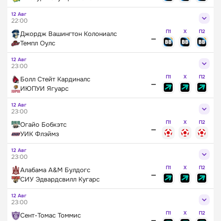
12 Авг
22:00
П1
X
П2
Джордж Вашингтон Колониалс
—
Темпл Оулс
12 Авг
23:00
П1
X
П2
Болл Стейт Кардиналс
—
ИЮПУИ Ягуарс
12 Авг
23:00
П1
X
П2
Огайо Бобкэтс
—
УИК Флэймз
12 Авг
23:00
П1
X
П2
Алабама A&M Булдогс
—
СИУ Эдвардсвилл Кугарс
12 Авг
23:00
П1
X
П2
Сент-Томас Томмис
—