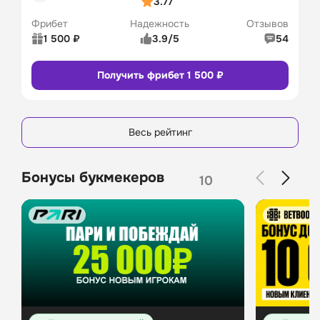
3.77
Удобство платежей
4/5
Фрибет
Надежность
Отзывов
Служба поддержки
4/5
1 500 ₽
3.9/5
54
Бонусы и акции
4/5
Рейтинг 
5/5
Получить фрибет 1 500 ₽
пользователей
Промокод
Бонусы
Коэффициенты
3/5
8
Линия в прематче
3/5
Линия в лайве
Сайт
Приложение
4/5
Весь рейтинг
Удобство платежей
4/5
Служба поддержки
4/5
Бонусы букмекеров
10
Бонусы и акции
4/5
Промокод
Бонусы
13
Сайт
Приложение