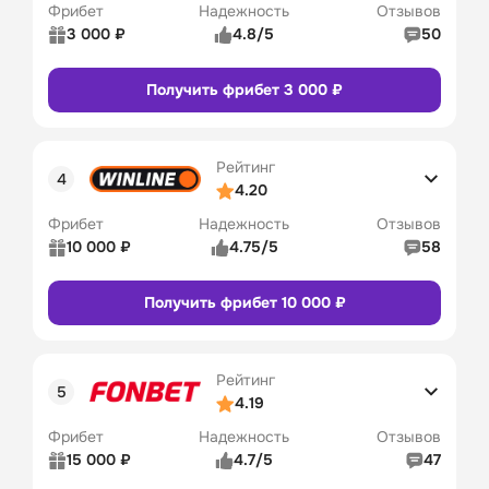
Фрибет
Надежность
Отзывов
Служба поддержки
4/5
3 000 ₽
4.8/5
50
Бонусы и акции
5/5
Рейтинг 
5/5
Получить фрибет 3 000 ₽
пользователей
Промокод
Бонусы
Коэффициенты
5/5
42
Линия в прематче
5/5
Рейтинг
Линия в лайве
Сайт
Приложение
3/5
4.20
Удобство платежей
4/5
Фрибет
Надежность
Отзывов
Служба поддержки
5/5
10 000 ₽
4.75/5
58
Бонусы и акции
4/5
Рейтинг 
5/5
Получить фрибет 10 000 ₽
пользователей
Промокод
Бонусы
Коэффициенты
4/5
34
Линия в прематче
4/5
Рейтинг
Линия в лайве
Сайт
Приложение
4/5
4.19
Удобство платежей
4/5
Фрибет
Надежность
Отзывов
Служба поддержки
4/5
15 000 ₽
4.7/5
47
Бонусы и акции
5/5