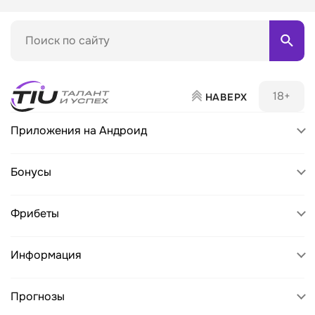
Поиск по матч-центру
18+
НАВЕРХ
Приложения на Андроид
Пари
Бонусы
БетБум
Pari
Фрибеты
Леон
BetBoom
Лига Ставок
Пари
Информация
Leon
Мелбет
БетБум
Winline
Политика конфиденциальности
Прогнозы
Бетсити
Леон
Fonbet
Политика cookies