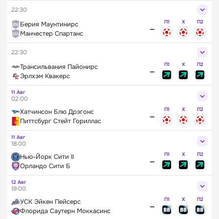
22:30
П1
X
П2
Берия Маунтинирс
—
Манчестер Спартанс
22:30
П1
X
П2
Трансильвания Пайонирс
—
Эрлхэм Квакерс
11 Авг
02:00
П1
X
П2
Хатчинсон Блю Дрэгонс
—
Питтсбург Стейт Гориллас
11 Авг
18:00
П1
X
П2
Нью-Йорк Сити II
—
Орландо Сити Б
12 Авг
19:00
П1
X
П2
УСК Эйкен Пейсерс
—
Флорида Саутерн Моккасинс