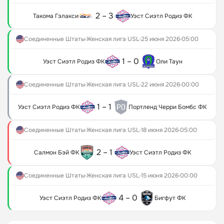
2 – 3
Такома Гэлакси
Уэст Сиэтл Родиз ФК
Соединенные Штаты
Женская лига USL
25 июня 2026
05:00
1 – 0
Уэст Сиэтл Родиз ФК
Оли Таун
Соединенные Штаты
Женская лига USL
22 июня 2026
00:00
1 – 1
Уэст Сиэтл Родиз ФК
Портленд Черри Бомбс ФК
Соединенные Штаты
Женская лига USL
18 июня 2026
05:00
2 – 1
Салмон Бэй ФК
Уэст Сиэтл Родиз ФК
Соединенные Штаты
Женская лига USL
15 июня 2026
00:00
4 – 0
Уэст Сиэтл Родиз ФК
Бигфут ФК