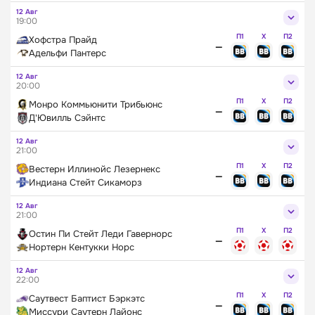
12 Авг
19:00
П1
X
П2
Хофстра Прайд
—
Адельфи Пантерс
12 Авг
20:00
П1
X
П2
Монро Коммьюнити Трибьюнс
—
Д'Ювилль Сэйнтс
12 Авг
21:00
П1
X
П2
Вестерн Иллинойс Лезернекс
—
Индиана Стейт Сикаморз
12 Авг
21:00
П1
X
П2
Остин Пи Стейт Леди Гавернорс
—
Нортерн Кентукки Норс
12 Авг
22:00
П1
X
П2
Саутвест Баптист Бэркэтс
—
Миссури Саутерн Лайонс