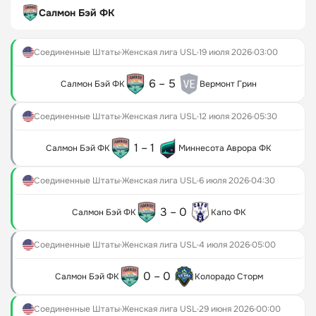
Салмон Бэй ФК
Соединенные Штаты
Женская лига USL
19 июля 2026
03:00
6 – 5
Салмон Бэй ФК
Вермонт Грин
Соединенные Штаты
Женская лига USL
12 июля 2026
05:30
1 – 1
Салмон Бэй ФК
Миннесота Аврора ФК
Соединенные Штаты
Женская лига USL
6 июля 2026
04:30
3 – 0
Салмон Бэй ФК
Капо ФК
Соединенные Штаты
Женская лига USL
4 июля 2026
05:00
0 – 0
Салмон Бэй ФК
Колорадо Сторм
Соединенные Штаты
Женская лига USL
29 июня 2026
00:00