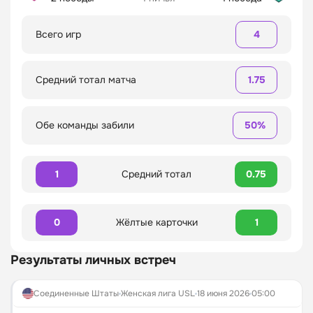
Букмекеры для ставок на киберспорт
НБА
НБА
Baltbet
Букмекеры для профессиональных игроков
Единая Лига ВТБ
Единая Лига ВТБ
24Бет
Букмекеры для ставок на футбол
Евролига
Евролига
Всего игр
4
WNBA
WNBA
Суперлига
Суперлига
Средний тотал матча
1.75
Теннис
Теннис
US Open 2026 ATP
ATP
US Open 2026 WTA
WTA
Обе команды забили
50%
Настольный теннис
Cincinnati ATP
Cincinnati WTA
Челленджер
Настольный теннис
Лига Про
1
Средний тотал
0.75
Чемпионат мира
Setka Cup
Волейбол
Кубок мира
Чемпионат Европы
Лига Наций
0
Жёлтые карточки
1
WTT Champions Yokohama, MS
Суперлига России
Киберспорт
WTT Champions Yokohama, WS
Результаты личных встреч
Europe Smash Sweden, WS
IEM Cologne
Europe Smash Sweden, MS
The International
Волейбол
Соединенные Штаты
Женская лига USL
18 июня 2026
05:00
Лига Наций