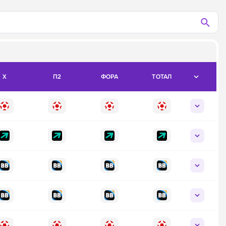
X
П2
ФОРА
ТОТАЛ