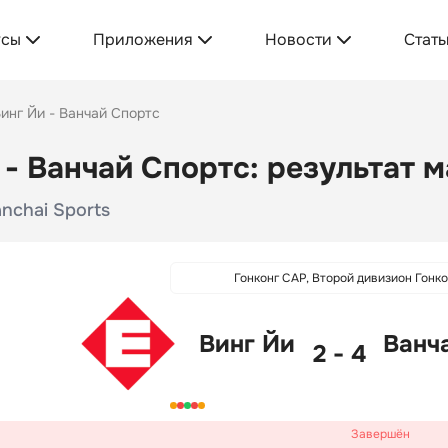
усы
Приложения
Новости
Стать
инг Йи - Ванчай Спортс
 - Ванчай Спортс: результат м
nchai Sports
Гонконг САР, Второй дивизион Гонк
Винг Йи
Ванч
2 - 4
Завершён