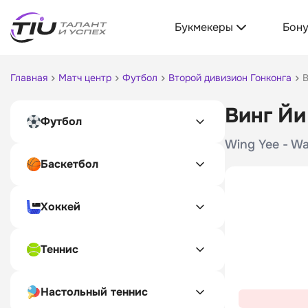
Букмекеры
Бон
Главная
Матч центр
Футбол
Второй дивизион Гонконга
В
Винг Йи
Футбол
Wing Yee - Wa
Баскетбол
Хоккей
Теннис
Настольный теннис