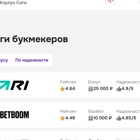
Коулун Сити
ги букмекеров
нусу
По надежности
Рейтинг
Бонус
Надежност
4.64
25 000 ₽
4.9/5
ьзователей
5/5
Коэффициенты
ве
5/5
Удобство платежей
Рейтинг
Фрибет
Надежност
ции
5/5
4.49
10 000 ₽
4.85/5
ьзователей
5/5
Коэффициенты
Бонусы
ве
5/5
Удобство платежей
22