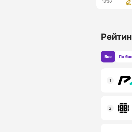
13:30
Рейтин
Все
По бо
Рейтинг пол
Линия в лай
Бонусы и ак
Рейтинг пол
Промокод
Линия в лай