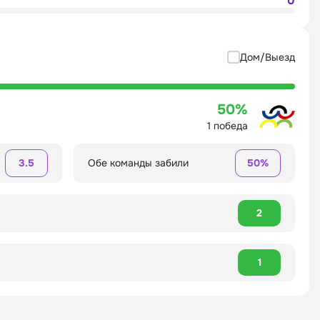
0
Дом/Выезд
50%
1 победа
3.5
Обе команды забили
50%
2
1