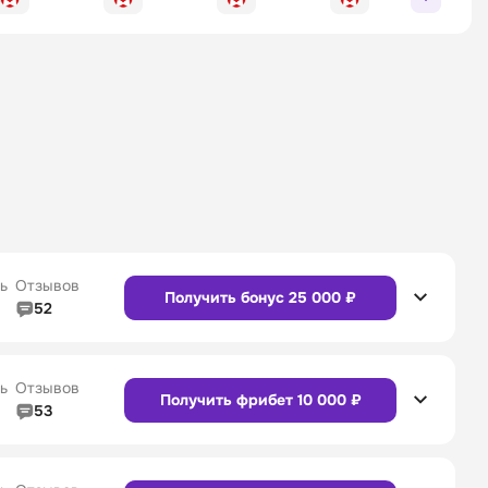
ь
Отзывов
Получить бонус 25 000 ₽
52
5/5
Линия в прематче
4/5
4/5
Служба поддержки
5/5
ь
Отзывов
Получить фрибет 10 000 ₽
53
5/5
Линия в прематче
4/5
4/5
Служба поддержки
4/5
Сайт
Приложение