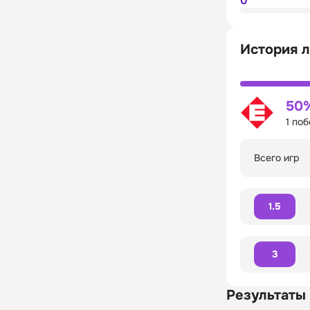
0
История л
50
1 по
Всего игр
1.5
3
Результаты