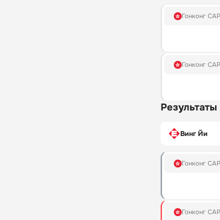
Гонконг СА
Гонконг СА
Результаты
Винг Йи
Гонконг СА
Гонконг СА