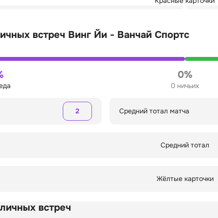
Красные карточки
ичных встреч Винг Йи - Ванчай Спортс
%
0%
беда
0 ничьих
2
Средний тотал матча
Средний тотал
Жёлтые карточки
 личных встреч