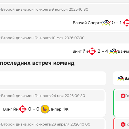
Р
Второй дивизион Гонконга
9 ноября 2025
10:30
0 – 1
Ванчай Спортс
Р
Второй дивизион Гонконга
10 мая 2026
07:30
2 – 4
Винг Йи
Ванча
 последних встреч команд
Ва
Р
Второй дивизион Гонконга
24 мая 2026
09:30
Г
0 – 0
Винг Йи
Липер ФК
Р
Второй дивизион Гонконга
26 апреля 2026
10:00
Г