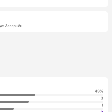
ус: Завершён
43%
3
1