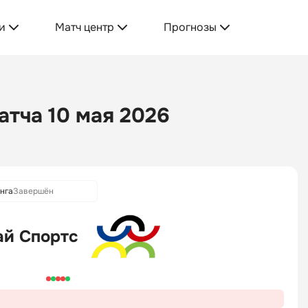
и
Матч центр
Прогнозы
атча 10 мая 2026
онга
Завершён
ай Спортс