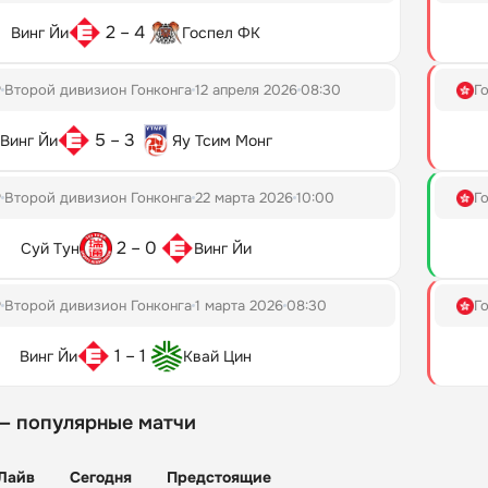
2 – 4
Винг Йи
Госпел ФК
Р
Второй дивизион Гонконга
12 апреля 2026
08:30
Г
5 – 3
Винг Йи
Яу Тсим Монг
Р
Второй дивизион Гонконга
22 марта 2026
10:00
Г
2 – 0
Суй Тун
Винг Йи
Р
Второй дивизион Гонконга
1 марта 2026
08:30
Г
1 – 1
Винг Йи
Квай Цин
— популярные матчи
Лайв
Сегодня
Предстоящие