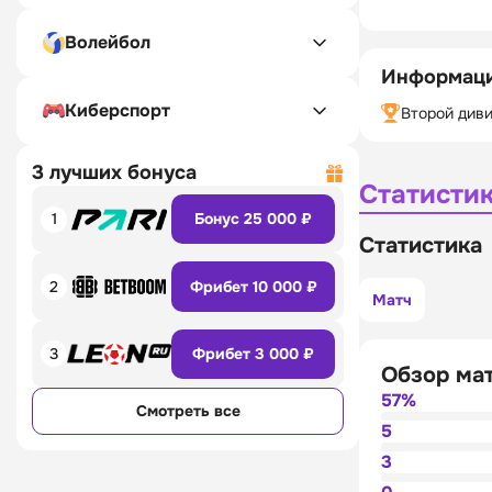
Волейбол
Информаци
Киберспорт
Второй диви
3 лучших бонуса
Статисти
1
Бонус 25 000 ₽
Статистика
2
Фрибет 10 000 ₽
Матч
3
Фрибет 3 000 ₽
Обзор ма
57%
Смотреть все
5
3