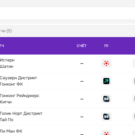
чи (5)
ТЧ
СЧЁТ
П1
Истерн
—
Шатин
Саузерн Дистрикт
—
Гонконг ФК
Гонконг Рейнджерс
—
Китчи
Голик Норт Дистрикт
—
Тай По
Ли Ман ФК
—