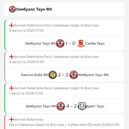
Чемпионат мира
Уомбуэлл Таун ФК
Суперлига России
Чемпионат Европы
Киберспорт
Англия Любители
Лига Северных графств Востока
IEM Cologne
8 августа 2026
17:00
The International
1 – 0
Уомбуэлл Таун ФК
Селби Таун
Esports World Cup Counter Strike
Англия Любители
Лига Северных графств Востока
4 августа 2026
21:45
2 – 2
Кинсли Бойз ФК
Уомбуэлл Таун ФК
Англия Любители
Лига Северных графств Востока
1 августа 2026
17:00
4 – 2
Уомбуэлл Таун ФК
Бригг Таун
Англия Любители
Лига Северных графств Востока — Кубок лиги
28 июля 2026
21:45