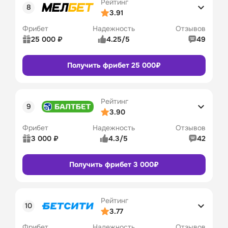
Рейтинг
Линия в лайве
4/5
3.91
Удобство платежей
4/5
Фрибет
Надежность
Отзывов
Служба поддержки
4/5
25 000 ₽
4.25/5
49
Бонусы и акции
4/5
Рейтинг 
5/5
Получить фрибет 25 000₽
пользователей
Промокод
Бонусы
Коэффициенты
4/5
15
Линия в прематче
4/5
Рейтинг
Линия в лайве
Сайт
Приложение
3/5
3.90
Удобство платежей
4/5
Фрибет
Надежность
Отзывов
Служба поддержки
4/5
3 000 ₽
4.3/5
42
Бонусы и акции
4/5
Рейтинг 
5/5
Получить фрибет 3 000₽
пользователей
Промокод
Бонусы
Коэффициенты
4/5
16
Линия в прематче
4/5
Рейтинг
Линия в лайве
Сайт
Приложение
3/5
3.77
Удобство платежей
4/5
Фрибет
Надежность
Отзывов