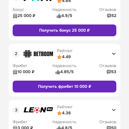
4.64
Бонус
Надежность
Отзывов
25 000 ₽
4.9/5
52
Рейтинг 
5/5
Получить бонус 25 000 ₽
пользователей
Коэффициенты
5/5
Линия в прематче
4/5
Рейтинг
Линия в лайве
5/5
4.49
Удобство платежей
4/5
Фрибет
Надежность
Отзывов
Служба поддержки
5/5
10 000 ₽
4.85/5
53
Бонусы и акции
5/5
Рейтинг 
5/5
Получить фрибет 10 000 ₽
пользователей
Промокод
Бонусы
Коэффициенты
5/5
22
Линия в прематче
4/5
Рейтинг
Линия в лайве
Сайт
Приложение
5/5
4.36
Удобство платежей
4/5
Фрибет
Надежность
Отзывов
Служба поддержки
4/5
3 000 ₽
4.8/5
50