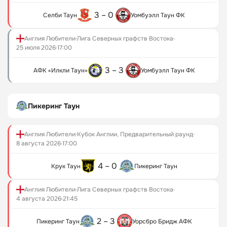
3 – 0
Селби Таун
Уомбуэлл Таун ФК
Англия Любители
Лига Северных графств Востока
25 июля 2026
17:00
3 – 3
АФК «Илкли Таун»
Уомбуэлл Таун ФК
Пикеринг Таун
Англия Любители
Кубок Англии, Предварительный раунд
8 августа 2026
17:00
4 – 0
Крук Таун
Пикеринг Таун
Англия Любители
Лига Северных графств Востока
4 августа 2026
21:45
2 – 3
Пикеринг Таун
Уорсбро Бридж АФК