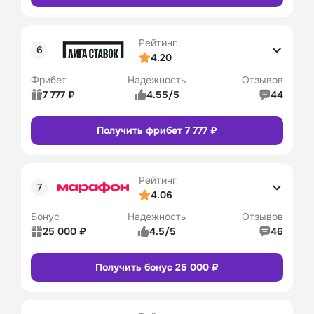
Коэффициенты
4/5
10
Линия в прематче
4/5
Рейтинг
Линия в лайве
Сайт
Приложение
4/5
4.20
Удобство платежей
4/5
Фрибет
Надежность
Отзывов
Служба поддержки
5/5
7 777 ₽
4.55/5
44
Бонусы и акции
4/5
Рейтинг 
5/5
Получить фрибет 7 777 ₽
пользователей
Промокод
Бонусы
Коэффициенты
4/5
10
Линия в прематче
4/5
Рейтинг
Сайт
Приложение
Линия в лайве
4/5
4.06
Удобство платежей
4/5
Бонус
Надежность
Отзывов
Служба поддержки
4/5
25 000 ₽
4.5/5
46
Бонусы и акции
5/5
Рейтинг 
5/5
Получить бонус 25 000 ₽
пользователей
Бонусы
17
Коэффициенты
4/5
Сайт
Приложение
Линия в прематче
4/5