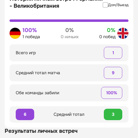
Чемпионат мира
- Великобритания
Дом/Выезд
Суперлига России
Чемпионат Европы
Киберспорт
100%
0%
0%
IEM Cologne
1 победа
0 ничьих
0 побед
The International
Esports World Cup Counter Strike
Всего игр
1
Средний тотал матча
9
Обе команды забили
100%
6
Средний тотал
3
Результаты личных встреч