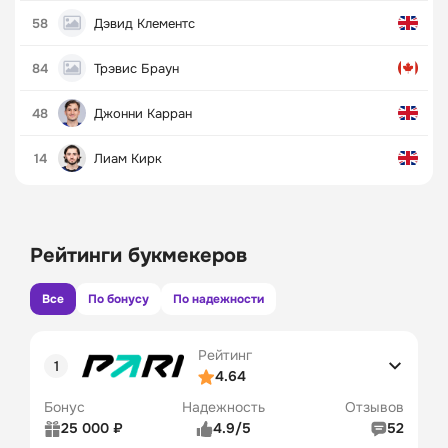
58
Дэвид Клементс
84
Трэвис Браун
48
Джонни Карран
14
Лиам Кирк
30
64
73
21
95
7
94
5
9
79
75
33
Грубауэр
Райхель
Вебер
Краммер
Тиффельс
Кастнер
Нилсон
Дэвис
Перлини
Халберт
Дауд
Боунс
Рейтинги букмекеров
Все
По бонусу
По надежности
Рейтинг
4.64
Бонус
Надежность
Отзывов
25 000 ₽
4.9/5
52