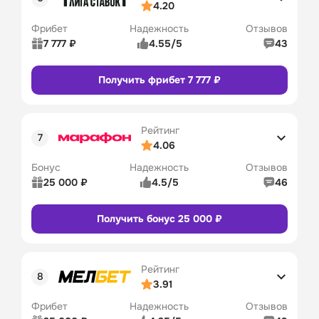
4.20
Удобство платежей
4/5
Фрибет
Надежность
Отзывов
Служба поддержки
5/5
7 777 ₽
4.55/5
43
Бонусы и акции
4/5
Рейтинг 
5/5
Получить фрибет 7 777 ₽
пользователей
Промокод
Бонусы
Коэффициенты
4/5
10
Линия в прематче
4/5
Рейтинг
Сайт
Приложение
Линия в лайве
4/5
4.06
Удобство платежей
4/5
Бонус
Надежность
Отзывов
Служба поддержки
4/5
25 000 ₽
4.5/5
46
Бонусы и акции
5/5
Рейтинг 
5/5
Получить бонус 25 000 ₽
пользователей
Бонусы
17
Коэффициенты
4/5
Сайт
Приложение
Линия в прематче
4/5
Рейтинг
Линия в лайве
4/5
3.91
Удобство платежей
4/5
Фрибет
Надежность
Отзывов
Служба поддержки
4/5