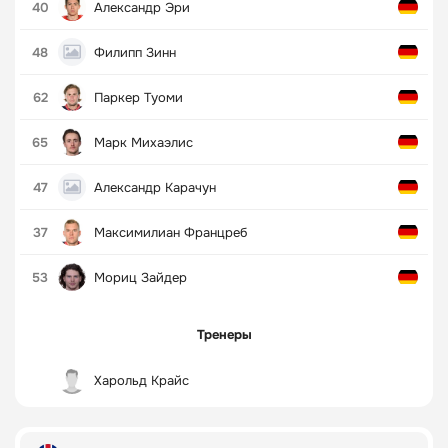
40
Александр Эри
48
Филипп Зинн
62
Паркер Туоми
65
Марк Михаэлис
47
Александр Карачун
37
Максимилиан Францреб
53
Мориц Зайдер
Тренеры
Харольд Крайс