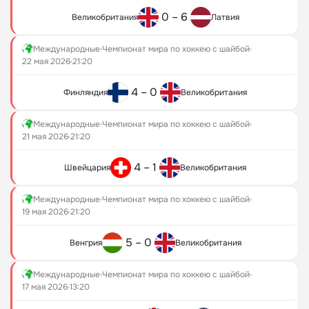
0 – 6
Великобритания
Латвия
Международные
Чемпионат мира по хоккею с шайбой
22 мая 2026
21:20
4 – 0
Финляндия
Великобритания
Международные
Чемпионат мира по хоккею с шайбой
21 мая 2026
21:20
4 – 1
Швейцария
Великобритания
Международные
Чемпионат мира по хоккею с шайбой
19 мая 2026
21:20
5 – 0
Венгрия
Великобритания
Международные
Чемпионат мира по хоккею с шайбой
17 мая 2026
13:20