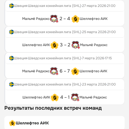
Швеция
Шведская хоккейная лига (SHL)
27 марта 2026
21:00
2 – 4
Мальмё Редхокс
Шеллефтео АИК
Швеция
Шведская хоккейная лига (SHL)
25 марта 2026
21:00
3 – 2
Шеллефтео АИК
Мальмё Редхокс
Швеция
Шведская хоккейная лига (SHL)
7 марта 2026
17:15
6 – 7
Мальмё Редхокс
Шеллефтео АИК
Швеция
Шведская хоккейная лига (SHL)
23 марта 2026
21:00
4 – 1
Шеллефтео АИК
Мальмё Редхокс
Результаты последних встреч команд
Шеллефтео АИК