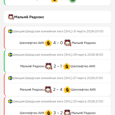
Мальмё Редхокс
Швеция
Шведская хоккейная лига (SHL)
31 марта 2026
20:00
4 – 0
Шеллефтео АИК
Мальмё Редхокс
Швеция
Шведская хоккейная лига (SHL)
29 марта 2026
16:00
2 – 1
Мальмё Редхокс
Шеллефтео АИК
Швеция
Шведская хоккейная лига (SHL)
27 марта 2026
21:00
2 – 4
Мальмё Редхокс
Шеллефтео АИК
Швеция
Шведская хоккейная лига (SHL)
25 марта 2026
21:00
3 – 2
Шеллефтео АИК
Мальмё Редхокс