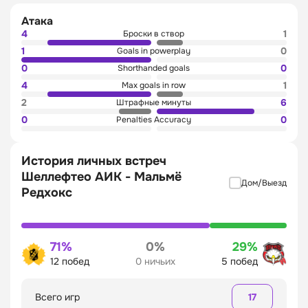
Букмекеры для ставок на киберспорт
НБА
НБА
Baltbet
Букмекеры для профессиональных игроков
Единая Лига ВТБ
Единая Лига ВТБ
24Бет
Атака
Букмекеры для ставок на футбол
Евролига
Евролига
4
1
Броски в створ
WNBA
WNBA
1
0
Goals in powerplay
Суперлига
Суперлига
0
0
Shorthanded goals
Теннис
Теннис
4
1
Max goals in row
US Open 2026 ATP
ATP
2
6
Штрафные минуты
US Open 2026 WTA
WTA
0
0
Penalties Accuracy
Настольный теннис
Cincinnati ATP
Cincinnati WTA
Челленджер
Настольный теннис
История личных встреч
Лига Про
Шеллефтео АИК - Мальмё
Чемпионат мира
Setka Cup
Дом/Выезд
Волейбол
Редхокс
Кубок мира
Чемпионат Европы
Лига Наций
WTT Champions Yokohama, MS
Суперлига России
Киберспорт
WTT Champions Yokohama, WS
71%
0%
29%
Europe Smash Sweden, WS
IEM Cologne
12 побед
0 ничьих
5 побед
Europe Smash Sweden, MS
The International
Волейбол
Всего игр
17
Лига Наций