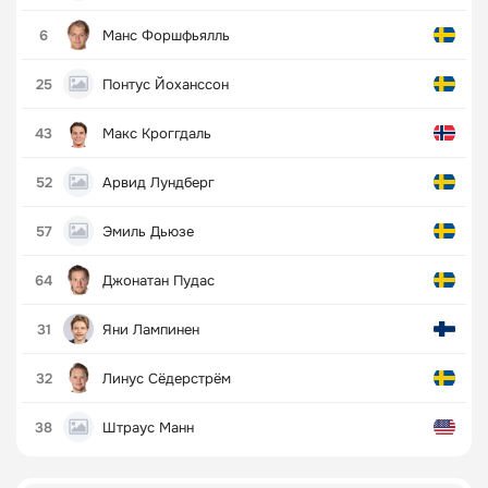
6
Манс Форшфьялль
25
Понтус Йоханссон
43
Макс Кроггдаль
52
Арвид Лундберг
57
Эмиль Дьюзе
64
Джонатан Пудас
31
Яни Лампинен
32
Линус Сёдерстрём
38
Штраус Манн