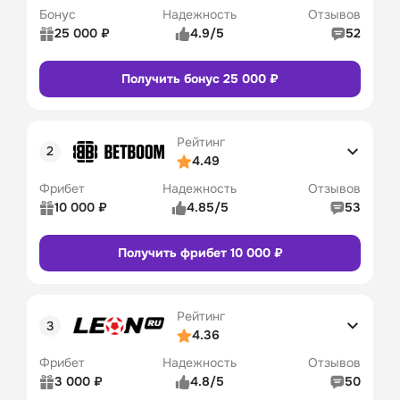
Бонус
Надежность
Отзывов
25 000 ₽
4.9/5
52
Рейтинг 
5/5
Получить бонус 25 000 ₽
пользователей
Коэффициенты
5/5
Линия в прематче
4/5
Рейтинг
Линия в лайве
5/5
4.49
Удобство платежей
4/5
Фрибет
Надежность
Отзывов
Служба поддержки
5/5
10 000 ₽
4.85/5
53
Бонусы и акции
5/5
Рейтинг 
5/5
Получить фрибет 10 000 ₽
пользователей
Промокод
Бонусы
Коэффициенты
5/5
22
Линия в прематче
4/5
Рейтинг
Линия в лайве
Сайт
Приложение
5/5
4.36
Удобство платежей
4/5
Фрибет
Надежность
Отзывов
Служба поддержки
4/5
3 000 ₽
4.8/5
50
Бонусы и акции
5/5