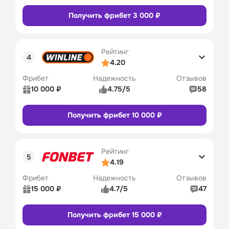
Рейтинг 
5/5
Получить фрибет 3 000 ₽
пользователей
Промокод
Бонусы
Коэффициенты
5/5
42
Линия в прематче
5/5
Рейтинг
Линия в лайве
Сайт
Приложение
3/5
4.20
Удобство платежей
4/5
Фрибет
Надежность
Отзывов
Служба поддержки
5/5
10 000 ₽
4.75/5
58
Бонусы и акции
4/5
Рейтинг 
5/5
Получить фрибет 10 000 ₽
пользователей
Промокод
Бонусы
Коэффициенты
4/5
34
Линия в прематче
4/5
Рейтинг
Линия в лайве
Сайт
Приложение
4/5
4.19
Удобство платежей
4/5
Фрибет
Надежность
Отзывов
Служба поддержки
4/5
15 000 ₽
4.7/5
47
Бонусы и акции
5/5
Рейтинг 
5/5
Получить фрибет 15 000 ₽
пользователей
Промокод
Бонусы
Коэффициенты
4/5