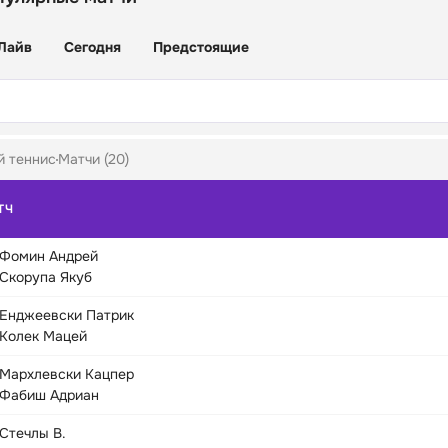
Лайв
Сегодня
Предстоящие
й теннис
Матчи (20)
ТЧ
Фомин Андрей
Скорупа Якуб
Енджеевски Патрик
Колек Мацей
Мархлевски Кацпер
Фабиш Адриан
Стечлы В.