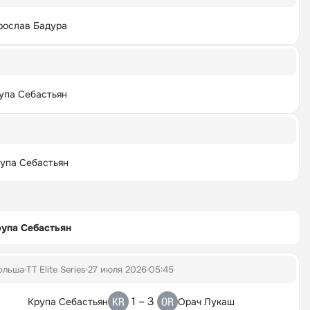
рослав Бадура
упа Себастьян
упа Себастьян
упа Себастьян
ольша
TT Elite Series
27 июля 2026
05:45
1 – 3
Крупа Себастьян
Орач Лукаш