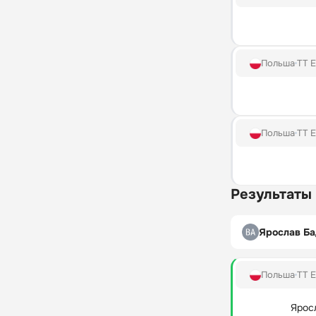
Польша
TT E
Польша
TT E
Результаты
Ярослав Б
Польша
TT E
Ярос