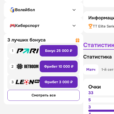
Волейбол
Информаци
Киберспорт
TT Elite Seri
3 лучших бонуса
Статисти
1
Бонус 25 000 ₽
Статистика
2
Фрибет 10 000 ₽
Матч
1-й сет
3
Фрибет 3 000 ₽
Очки
33
Смотреть все
5
3