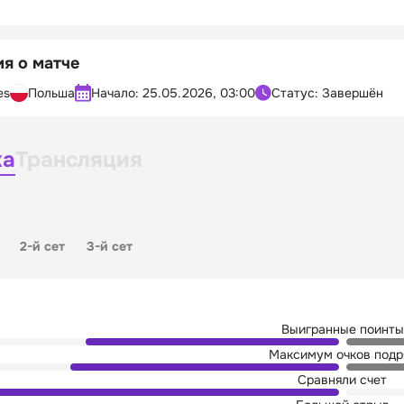
я о матче
es
Польша
Начало:
25.05.2026, 03:00
Статус: Завершён
ка
Трансляция
2-й сет
3-й сет
Выигранные поинты
Максимум очков подр
Сравняли счет