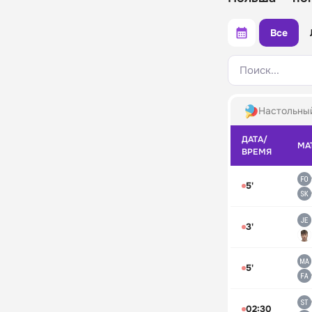
Все
Поиск...
Настольны
ДАТА/
МА
ВРЕМЯ
5'
3'
5'
02:30