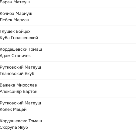
Баран Матеуш
Кочиба Мариуш
Лебек Мариан
Глушек Войцех
Куба Голашевский
Кордашевски Томаш
Адам Станичек
Рутковский Матеуш
Глановский Якуб
Важеха Мирослав
Александр Бартон
Рутковский Матеуш
Колек Мацей
Кордашевски Томаш
Скорупа Якуб