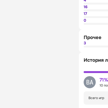
4
16
17
0
Прочее
3
История л
71
10 п
Всего игр