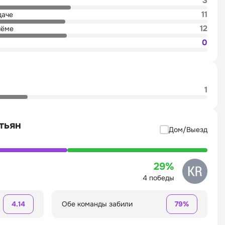
3
11
даче
12
иёме
0
1
тьян
Дом/Выезд
29%
4 победы
4.14
Обе команды забили
79%