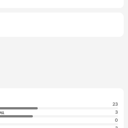
23
3
яд
0