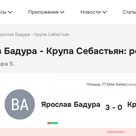
усы
Приложения
Новости
Стать
рослав Бадура - Крупа Себастьян
 Бадура - Крупа Себастьян: р
upa S.
Польша, TT Elite Series
Заве
Ярослав Бадура
Кр
3 - 0
Завершён