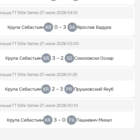
ольша
TT Elite Series
27 июля 2026
04:10
0 – 3
Крупа Себастьян
Ярослав Бадура
ольша
TT Elite Series
27 июля 2026
03:00
3 – 2
Крупа Себастьян
Соколовски Оскар
ольша
TT Elite Series
27 июля 2026
01:25
2 – 3
Крупа Себастьян
Прушковский Якуб
ольша
TT Elite Series
27 июля 2026
00:10
3 – 0
Крупа Себастьян
Пашкевич Михал