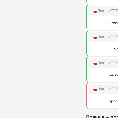
Польша
TT E
Ярос
Польша
TT E
Я
Польша
TT E
Пашк
Польша
TT E
Ярос
Польша — по