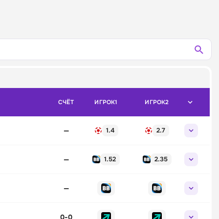
СЧЁТ
ИГРОК1
ИГРОК2
—
1.4
2.7
—
1.52
2.35
—
0
-
0