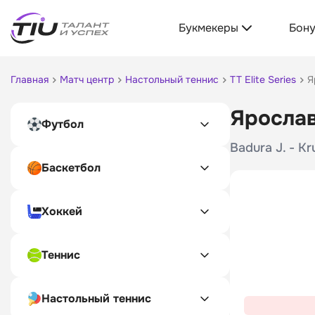
Букмекеры
Бон
Главная
Матч центр
Настольный теннис
TT Elite Series
Я
Ярослав
Футбол
Badura J. - Kr
Баскетбол
Хоккей
Теннис
Настольный теннис