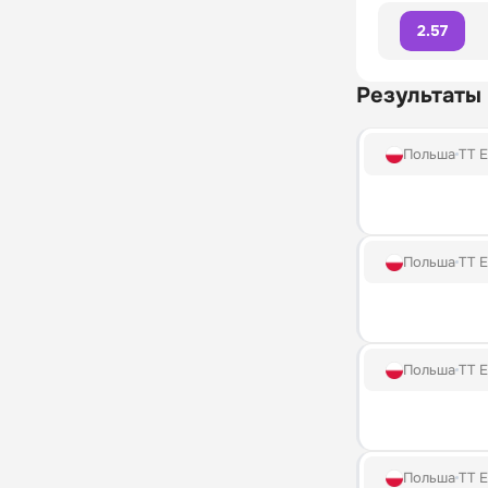
2.57
Результаты
Польша
TT E
Польша
TT E
Польша
TT E
Польша
TT E