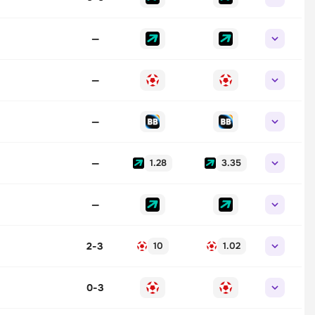
—
—
—
—
1.28
3.35
—
2
-
3
10
1.02
0
-
3