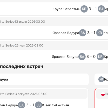
3 – 1
Крупа Себастьян
Я
lite Series
13 июля 2026
03:00
3 – 1
Ярослав Бадура
Кр
lite Series
25 мая 2026
03:00
3 – 0
Ярослав Бадура
Кр
 последних встреч
адура
Кр
lite Series
3 августа 2026
05:00
П
3 – 1
лав Бадура
Юзек Себастьян