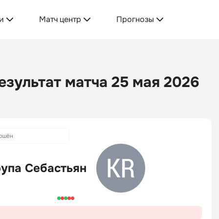
и
Матч центр
Прогнозы
езультат матча 25 мая 2026
ршён
упа Себастьян