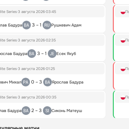
lite Series
3 августа 2026
03:45
П
3 – 1
лав Бадура
Рушкевич Адам
lite Series
3 августа 2026
02:35
П
3 – 1
рослав Бадура
Есек Якуб
lite Series
3 августа 2026
01:25
П
0 – 3
евич Михал
Ярослав Бадура
lite Series
3 августа 2026
00:35
П
2 – 3
лав Бадура
Сиконь Матеуш
пулярные матчи