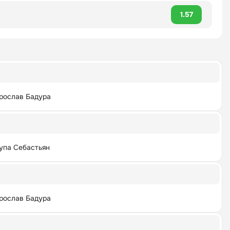
1.57
рослав Бадура
упа Себастьян
рослав Бадура