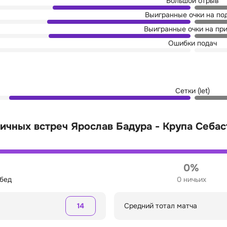
Большой отрыв
Выигранные очки на по
Выигранные очки на пр
Ошибки подач
Сетки (let)
ичных встреч Ярослав Бадура - Крупа Себас
%
0%
обед
0 ничьих
14
Средний тотал матча