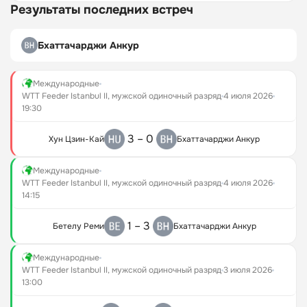
Результаты последних встреч
Бхаттачарджи Анкур
Международные
WTT Feeder Istanbul II, мужской одиночный разряд
4 июля 2026
19:30
3 – 0
Хун Цзин-Кай
Бхаттачарджи Анкур
Международные
WTT Feeder Istanbul II, мужской одиночный разряд
4 июля 2026
14:15
1 – 3
Бетелу Реми
Бхаттачарджи Анкур
Международные
WTT Feeder Istanbul II, мужской одиночный разряд
3 июля 2026
13:00