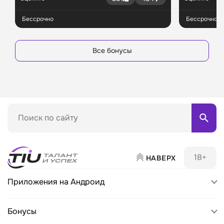
Бессрочно
Бессрочно
Все бонусы
Поиск по матч-центру
18+
НАВЕРХ
Приложения на Андроид
Пари
Бонусы
БетБум