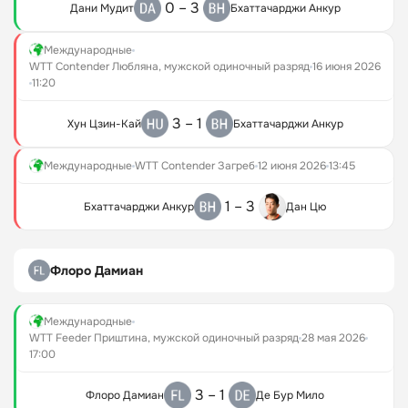
0 – 3
Дани Мудит
Бхаттачарджи Анкур
Международные
WTT Contender Любляна, мужской одиночный разряд
16 июня 2026
11:20
3 – 1
Хун Цзин-Кай
Бхаттачарджи Анкур
Международные
WTT Contender Загреб
12 июня 2026
13:45
1 – 3
Бхаттачарджи Анкур
Дан Цю
Флоро Дамиан
Международные
WTT Feeder Приштина, мужской одиночный разряд
28 мая 2026
17:00
3 – 1
Флоро Дамиан
Де Бур Мило