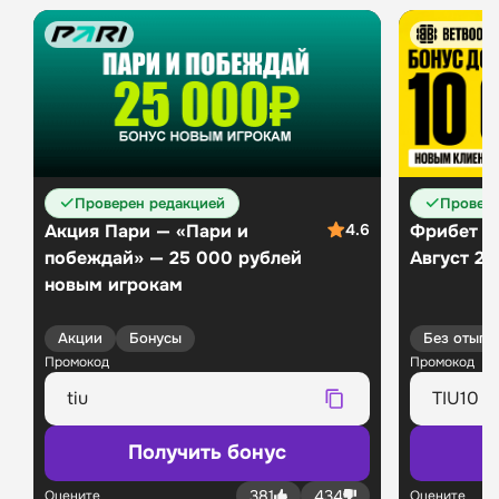
Промокод
Бонусы
13
Сайт
Приложение
Проверен редакцией
Провере
Акция Пари — «Пари и
4.6
Фрибет Б
побеждай» — 25 000 рублей
Август 20
новым игрокам
Акции
Бонусы
Без отыгр
Промокод
Промокод
Получить бонус
П
381
434
Оцените
Оцените