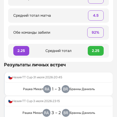
Чемпионат мира
Суперлига России
Средний тотал матча
4.5
Чемпионат Европы
Киберспорт
IEM Cologne
Обе команды забили
92%
The International
Esports World Cup Counter Strike
2.25
Средний тотал
2.25
Результаты личных встреч
Чехия
TT Cup
31 июля 2026
20:45
1 – 3
Рашка Михал
Бранны Даниэль
Чехия
TT Cup
3 июля 2026
23:15
3 – 2
Рашка Михал
Бранны Даниэль