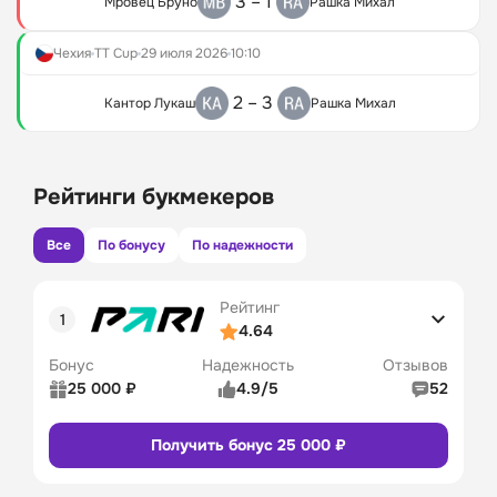
3 – 1
Мровец Бруно
Рашка Михал
Чехия
TT Cup
29 июля 2026
10:10
2 – 3
Кантор Лукаш
Рашка Михал
Рейтинги букмекеров
Все
По бонусу
По надежности
Рейтинг
4.64
Бонус
Надежность
Отзывов
25 000 ₽
4.9/5
52
Рейтинг 
5/5
Получить бонус 25 000 ₽
пользователей
Коэффициенты
5/5