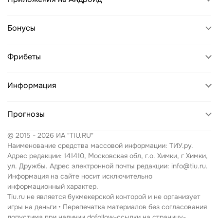
Пари
Бонусы
БетБум
Pari
Фрибеты
Леон
BetBoom
Лига Ставок
Пари
Информация
Leon
Мелбет
БетБум
Winline
Политика конфиденциальности
Прогнозы
Бетсити
Леон
Fonbet
Политика cookies
Марафон
© 2015 - 2026 ИА "TIU.RU"
Винлайн
Прогнозы на спорт
Марафон
Пользовательское соглашение
Наименование средства массовой информации: ТИУ.ру.
Фонбет
Фонбет
Футбол
Адрес редакции: 141410, Московская обл, г.о. Химки, г Химки,
Betcity
Согласие на обработку персональных данных
ул. Дружбы. Адрес электронной почты редакции: info@tiu.ru.
Винлайн
Марафон
Хоккей
Информация на сайте носит исключительно
Melbet
Контакты
информационный характер.
Бетсити
Баскетбол
Tiu.ru не является букмекерской конторой и не организует
Лига Ставок
Вакансии
игры на деньги • Перепечатка материалов без согласования
Мелбет
Теннис
допустима при наличии dofollow-ссылки на страницу-