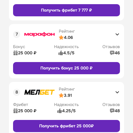
Рейтинг 
5/5
Получить фрибет 7 777 ₽
пользователей
Промокод
Бонусы
Коэффициенты
4/5
10
Линия в прематче
4/5
Рейтинг
Сайт
Приложение
Линия в лайве
4/5
4.06
Удобство платежей
4/5
Бонус
Надежность
Отзывов
Служба поддержки
4/5
25 000 ₽
4.5/5
46
Бонусы и акции
5/5
Рейтинг 
5/5
Получить бонус 25 000 ₽
пользователей
Бонусы
17
Коэффициенты
4/5
Сайт
Приложение
Линия в прематче
4/5
Рейтинг
Линия в лайве
4/5
3.91
Удобство платежей
4/5
Фрибет
Надежность
Отзывов
Служба поддержки
4/5
25 000 ₽
4.25/5
48
Бонусы и акции
4/5
Рейтинг 
5/5
Получить фрибет 25 000₽
пользователей
Промокод
Бонусы