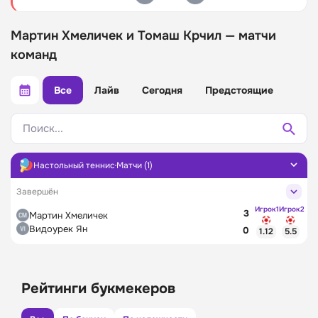
Мартин Хмеличек и Томаш Крчил — матчи
команд
Все
Лайв
Сегодня
Предстоящие
Поиск...
Настольный теннис
Матчи (1)
Завершён
Игрок1
Игрок2
3
Мартин Хмеличек
Видоурек Ян
0
1.12
5.5
Рейтинги букмекеров