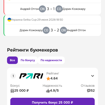
3 – 1
Андрей Отгон
Дорин Кожокару
Украина
Setka Cup
29 июня 2026
18:50
3 – 2
Дорин Кожокару
Андрей Отгон
Рейтинги букмекеров
Все
По бонусу
По надежности
Рейтинг
4.64
Бонус
Надежность
Отзывов
25 000 ₽
4.9/5
52
Рейтинг 
5/5
Получить бонус 25 000 ₽
пользователей