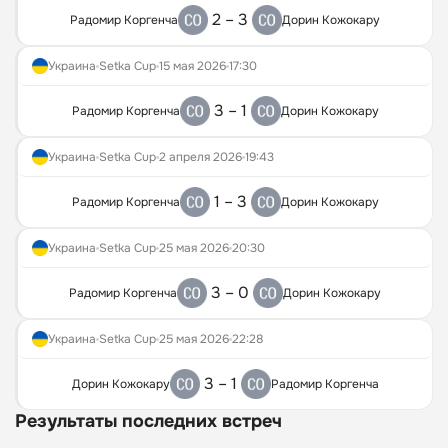
2 – 3
Радомир Коргенча
Дорин Кожокару
Украина
Setka Cup
15 мая 2026
17:30
3 – 1
Радомир Коргенча
Дорин Кожокару
Украина
Setka Cup
2 апреля 2026
19:43
1 – 3
Радомир Коргенча
Дорин Кожокару
Украина
Setka Cup
25 мая 2026
20:30
3 – 0
Радомир Коргенча
Дорин Кожокару
Украина
Setka Cup
25 мая 2026
22:28
3 – 1
Дорин Кожокару
Радомир Коргенча
Результаты последних встреч