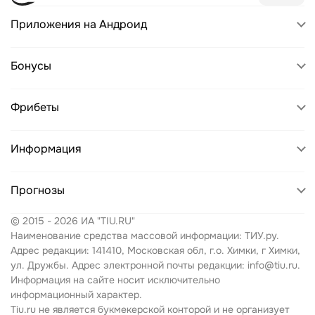
Приложения на Андроид
Пари
Бонусы
БетБум
Pari
Фрибеты
Леон
BetBoom
Лига Ставок
Пари
Информация
Leon
Мелбет
БетБум
Winline
Политика конфиденциальности
Прогнозы
Бетсити
Леон
Fonbet
Политика cookies
Марафон
© 2015 - 2026 ИА "TIU.RU"
Винлайн
Прогнозы на спорт
Марафон
Пользовательское соглашение
Наименование средства массовой информации: ТИУ.ру.
Фонбет
Фонбет
Футбол
Адрес редакции: 141410, Московская обл, г.о. Химки, г Химки,
Betcity
Согласие на обработку персональных данных
ул. Дружбы. Адрес электронной почты редакции: info@tiu.ru.
Винлайн
Марафон
Хоккей
Информация на сайте носит исключительно
Melbet
Контакты
информационный характер.
Бетсити
Баскетбол
Tiu.ru не является букмекерской конторой и не организует