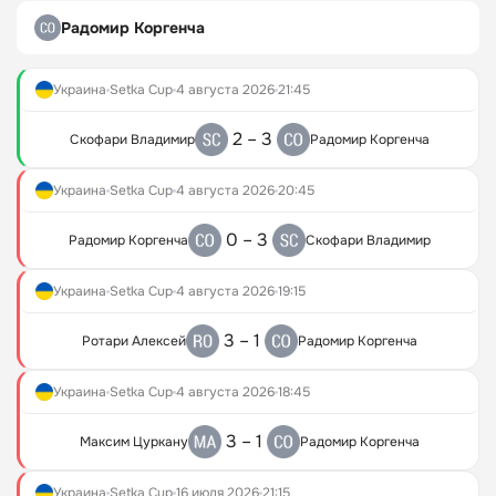
Радомир Коргенча
Украина
Setka Cup
4 августа 2026
21:45
2 – 3
Скофари Владимир
Радомир Коргенча
Украина
Setka Cup
4 августа 2026
20:45
0 – 3
Радомир Коргенча
Скофари Владимир
Украина
Setka Cup
4 августа 2026
19:15
3 – 1
Ротари Алексей
Радомир Коргенча
Украина
Setka Cup
4 августа 2026
18:45
3 – 1
Максим Цуркану
Радомир Коргенча
Украина
Setka Cup
16 июля 2026
21:15