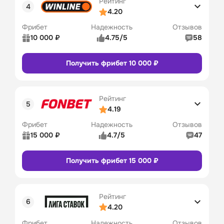
Рейтинг
Линия в лайве
Сайт
Приложение
3/5
4.20
Удобство платежей
4/5
Фрибет
Надежность
Отзывов
Служба поддержки
5/5
10 000 ₽
4.75/5
58
Бонусы и акции
4/5
Рейтинг 
5/5
Получить фрибет 10 000 ₽
пользователей
Промокод
Бонусы
Коэффициенты
4/5
34
Линия в прематче
4/5
Рейтинг
Линия в лайве
Сайт
Приложение
4/5
4.19
Удобство платежей
4/5
Фрибет
Надежность
Отзывов
Служба поддержки
4/5
15 000 ₽
4.7/5
47
Бонусы и акции
5/5
Рейтинг 
5/5
Получить фрибет 15 000 ₽
пользователей
Промокод
Бонусы
Коэффициенты
4/5
10
Линия в прематче
4/5
Рейтинг
Линия в лайве
Сайт
Приложение
4/5
4.20
Удобство платежей
4/5
Фрибет
Надежность
Отзывов