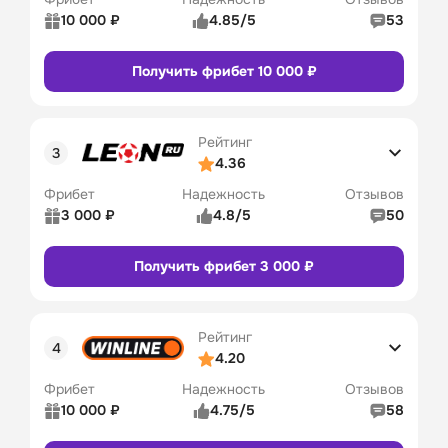
Служба поддержки
5/5
10 000 ₽
4.85/5
53
Бонусы и акции
5/5
Рейтинг 
5/5
Получить фрибет 10 000 ₽
пользователей
Промокод
Бонусы
Коэффициенты
5/5
22
Линия в прематче
4/5
Рейтинг
Линия в лайве
Сайт
Приложение
5/5
4.36
Удобство платежей
4/5
Фрибет
Надежность
Отзывов
Служба поддержки
4/5
3 000 ₽
4.8/5
50
Бонусы и акции
5/5
Рейтинг 
5/5
Получить фрибет 3 000 ₽
пользователей
Промокод
Бонусы
Коэффициенты
5/5
42
Линия в прематче
5/5
Рейтинг
Линия в лайве
Сайт
Приложение
3/5
4.20
Удобство платежей
4/5
Фрибет
Надежность
Отзывов
Служба поддержки
5/5
10 000 ₽
4.75/5
58
Бонусы и акции
4/5
Рейтинг 