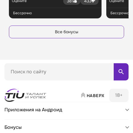
381
433
Оцените
Оцените
Бессрочно
Бессрочно
Все бонусы
Поиск по матч-центру
18+
НАВЕРХ
Приложения на Андроид
Пари
Бонусы