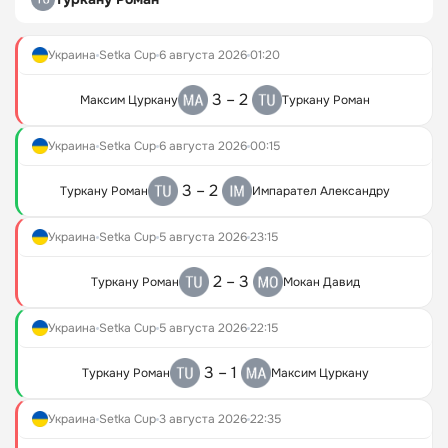
Украина
Setka Cup
6 августа 2026
01:20
3 – 2
Максим Цуркану
Туркану Роман
Украина
Setka Cup
6 августа 2026
00:15
3 – 2
Туркану Роман
Импарател Александру
Украина
Setka Cup
5 августа 2026
23:15
2 – 3
Туркану Роман
Мокан Давид
Украина
Setka Cup
5 августа 2026
22:15
3 – 1
Туркану Роман
Максим Цуркану
Украина
Setka Cup
3 августа 2026
22:35