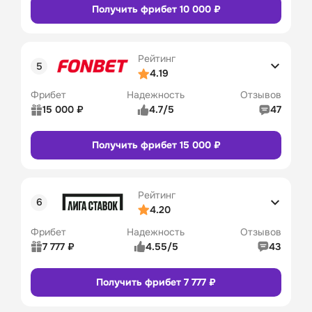
5/5
Получить фрибет 10 000 ₽
пользователей
Промокод
Бонусы
Коэффициенты
4/5
34
Линия в прематче
4/5
Рейтинг
Линия в лайве
Сайт
Приложение
4/5
4.19
Удобство платежей
4/5
Фрибет
Надежность
Отзывов
Служба поддержки
4/5
15 000 ₽
4.7/5
47
Бонусы и акции
5/5
Рейтинг 
5/5
Получить фрибет 15 000 ₽
пользователей
Промокод
Бонусы
Коэффициенты
4/5
10
Линия в прематче
4/5
Рейтинг
Линия в лайве
Сайт
Приложение
4/5
4.20
Удобство платежей
4/5
Фрибет
Надежность
Отзывов
Служба поддержки
5/5
7 777 ₽
4.55/5
43
Бонусы и акции
4/5
Рейтинг 
5/5
Получить фрибет 7 777 ₽
пользователей
Промокод
Бонусы
Коэффициенты
4/5
10