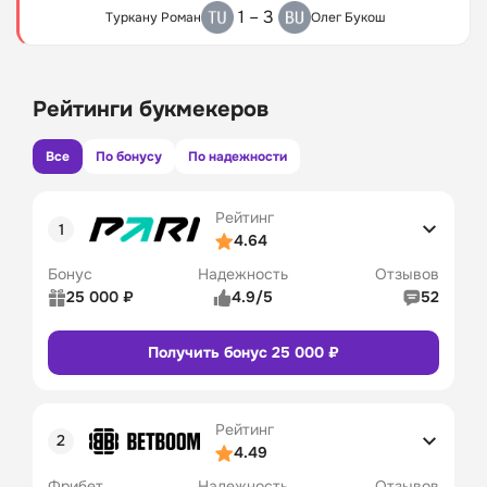
1 – 3
Туркану Роман
Олег Букош
Рейтинги букмекеров
Все
По бонусу
По надежности
Рейтинг
4.64
Бонус
Надежность
Отзывов
25 000 ₽
4.9/5
52
Рейтинг 
5/5
Получить бонус 25 000 ₽
пользователей
Коэффициенты
5/5
Линия в прематче
4/5
Рейтинг
Линия в лайве
5/5
4.49
Удобство платежей
4/5
Фрибет
Надежность
Отзывов