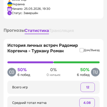
Букмекеры для ставок на киберспорт
НБА
НБА
Baltbet
Украина
Букмекеры для профессиональных игроков
Единая Лига ВТБ
Единая Лига ВТБ
24Бет
Начало:
25.05.2026, 19:30
Букмекеры для ставок на футбол
Евролига
Евролига
Статус: Завершён
WNBA
WNBA
Суперлига
Суперлига
Теннис
Теннис
Прогнозы
Статистика
Трансляция
US Open 2026 ATP
ATP
US Open 2026 WTA
WTA
Настольный теннис
Cincinnati ATP
История личных встреч Радомир
Cincinnati WTA
Челленджер
Коргенча - Туркану Роман
Дом/Выезд
Настольный теннис
Лига Про
Чемпионат мира
Setka Cup
Волейбол
Кубок мира
50%
0%
50%
Чемпионат Европы
Лига Наций
6 побед
0 ничьих
6 побед
WTT Champions Yokohama, MS
Суперлига России
Киберспорт
WTT Champions Yokohama, WS
Всего игр
12
Europe Smash Sweden, WS
IEM Cologne
Europe Smash Sweden, MS
The International
Волейбол
Средний тотал матча
4.08
Лига Наций