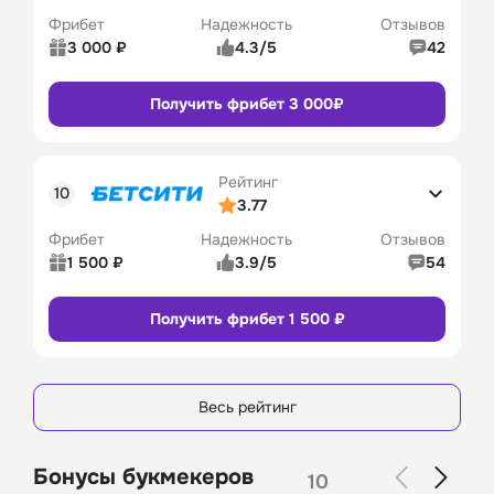
Удобство платежей
4/5
Фрибет
Надежность
Отзывов
Служба поддержки
4/5
3 000 ₽
4.3/5
42
Бонусы и акции
4/5
Рейтинг 
5/5
Получить фрибет 3 000₽
пользователей
Промокод
Бонусы
Коэффициенты
4/5
16
Линия в прематче
4/5
Рейтинг
Линия в лайве
Сайт
Приложение
3/5
3.77
Удобство платежей
4/5
Фрибет
Надежность
Отзывов
Служба поддержки
4/5
1 500 ₽
3.9/5
54
Бонусы и акции
4/5
Рейтинг 
5/5
Получить фрибет 1 500 ₽
пользователей
Промокод
Бонусы
Коэффициенты
3/5
8
Линия в прематче
3/5
Линия в лайве
Сайт
Приложение
4/5
Весь рейтинг
Удобство платежей
4/5
Служба поддержки
4/5
Бонусы букмекеров
10
Бонусы и акции
4/5