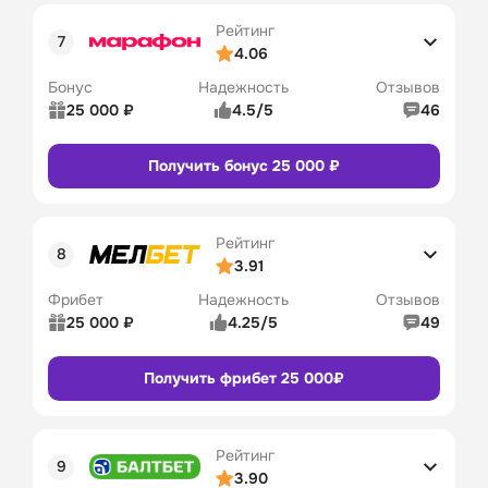
Линия в прематче
4/5
Рейтинг
Сайт
Приложение
Линия в лайве
4/5
4.06
Удобство платежей
4/5
Бонус
Надежность
Отзывов
Служба поддержки
4/5
25 000 ₽
4.5/5
46
Бонусы и акции
5/5
Рейтинг 
5/5
Получить бонус 25 000 ₽
пользователей
Бонусы
17
Коэффициенты
4/5
Сайт
Приложение
Линия в прематче
4/5
Рейтинг
Линия в лайве
4/5
3.91
Удобство платежей
4/5
Фрибет
Надежность
Отзывов
Служба поддержки
4/5
25 000 ₽
4.25/5
49
Бонусы и акции
4/5
Рейтинг 
5/5
Получить фрибет 25 000₽
пользователей
Промокод
Бонусы
Коэффициенты
4/5
15
Линия в прематче
4/5
Рейтинг
Линия в лайве
Сайт
Приложение
3/5
3.90