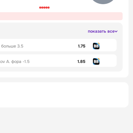
показать все
 больше 3.5
1.75
ov A. фора -1.5
1.85