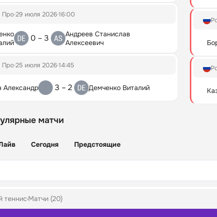
 Про
29 июля 2026
16:00
Р
енко
Андреев Станислав
0 – 3
алий
Алексеевич
Бо
 Про
25 июля 2026
14:45
Р
3 – 2
н Александр
Демченко Виталий
Ка
пулярные матчи
Лайв
Сегодня
Предстоящие
й теннис
Матчи (20)