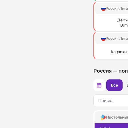
Россия
Лига
Демч
Вит
Россия
Лига
Ка рюхи
Россия — по
Все
Поиск...
Настольны