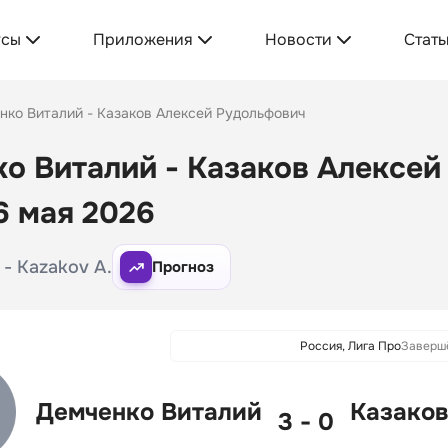
усы
Приложения
Новости
Стать
нко Виталий - Казаков Алексей Рудольфович
о Виталий - Казаков Алексей
6 мая 2026
 - Kazakov A.
Прогноз
Россия, Лига Про
Заверш
Демченко Виталий
Казаков
3 - 0