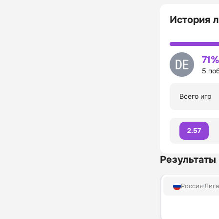
История л
71
5 по
Всего игр
2.57
Результаты
Россия
Лига