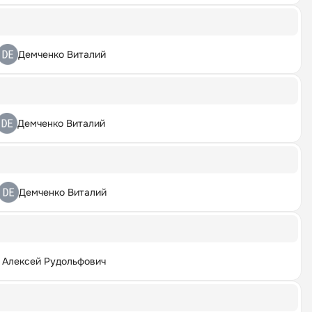
Демченко Виталий
Демченко Виталий
Демченко Виталий
 Алексей Рудольфович