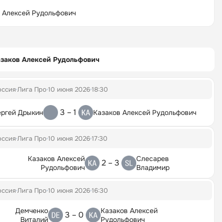
 Алексей Рудольфович
азаков Алексей Рудольфович
оссия
Лига Про
10 июня 2026
18:30
3 – 1
ргей Дрыкин
Казаков Алексей Рудольфович
оссия
Лига Про
10 июня 2026
17:30
Казаков Алексей
Слесарев
2 – 3
Рудольфович
Владимир
оссия
Лига Про
10 июня 2026
16:30
Демченко
Казаков Алексей
3 – 0
Виталий
Рудольфович