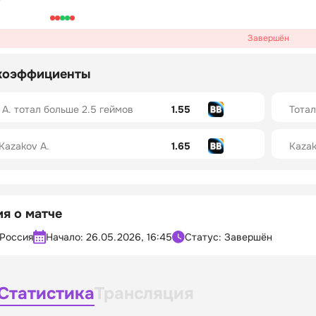
Завершён
коэффициенты
 A. тотал больше 2.5 геймов
1.55
Тотал
Kazakov A.
1.65
Kazak
я о матче
Россия
Начало:
26.05.2026, 16:45
Статус: Завершён
Статистика
Трансляция