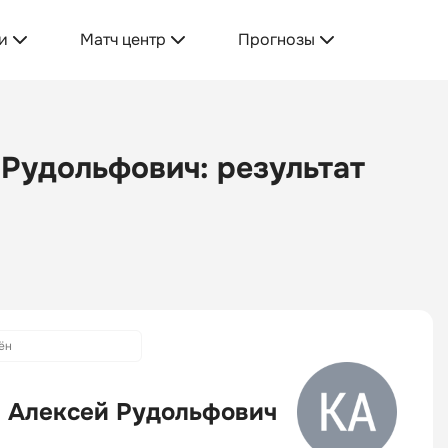
и
Матч центр
Прогнозы
 Рудольфович: результат
ён
 Алексей Рудольфович