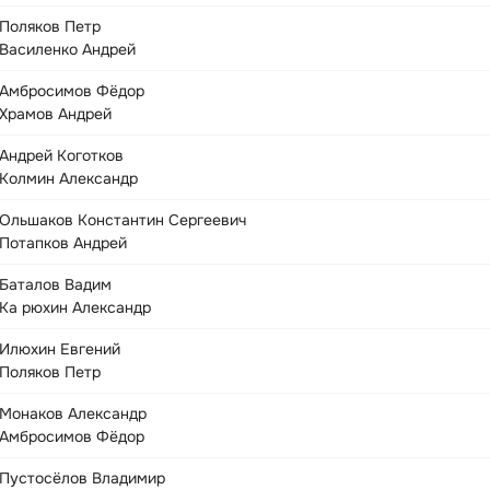
Поляков Петр
Василенко Андрей
Амбросимов Фёдор
Храмов Андрей
Андрей Коготков
Колмин Александр
Ольшаков Константин Сергеевич
Потапков Андрей
Баталов Вадим
Ка рюхин Александр
Илюхин Евгений
Поляков Петр
Монаков Александр
Амбросимов Фёдор
Пустосёлов Владимир