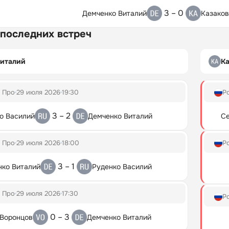
3 – 0
Демченко Виталий
Казаков
 последних встреч
Виталий
К
 Про
29 июля 2026
19:30
Р
3 – 2
о Василий
Демченко Виталий
Се
 Про
29 июля 2026
18:00
Р
3 – 1
ко Виталий
Руденко Василий
 Про
29 июля 2026
17:30
Р
0 – 3
 Воронцов
Демченко Виталий