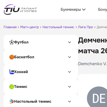
Букмекеры
Бон
Главная
Матч центр
Настольный теннис
Лига Про
Демче
Демченк
Футбол
матча 2
Баскетбол
Demchenko V.
Хоккей
Теннис
Настольный теннис