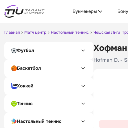
Букмекеры
Бон
Главная
Матч центр
Настольный теннис
Чешская Лига Пр
Хофман 
Футбол
Hofman D. - S
Баскетбол
Хоккей
Теннис
Настольный теннис