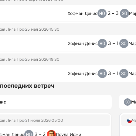
2 – 3
Хофман Денис
Ма
ая Лига Про
25 мая 2026
15:30
3 – 1
Хофман Денис
Мар
ая Лига Про
25 мая 2026
19:30
3 – 1
Хофман Денис
Мар
 последних встреч
нис
М
ая Лига Про
31 июля 2026
05:00
Ч
3 – 2
фман Денис
Лоуда Иржи