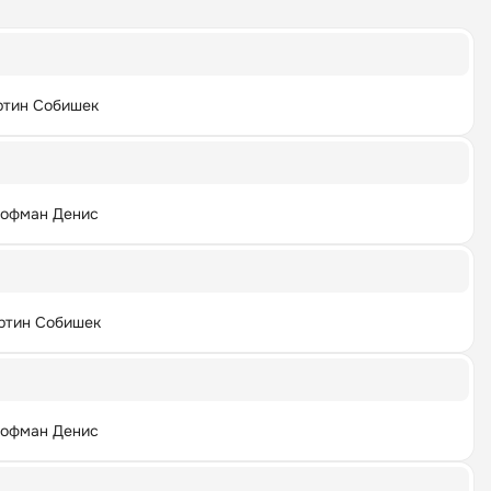
тин Собишек
Хофман Денис
ртин Собишек
Хофман Денис