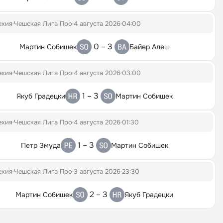
ехия
Чешская Лига Про
4 августа 2026
04:00
0 – 3
Мартин Собишек
Байер Алеш
ехия
Чешская Лига Про
4 августа 2026
03:00
1 – 3
Якуб Градецки
Мартин Собишек
ехия
Чешская Лига Про
4 августа 2026
01:30
1 – 3
Петр Змуда
Мартин Собишек
ехия
Чешская Лига Про
3 августа 2026
23:30
2 – 3
Мартин Собишек
Якуб Градецки