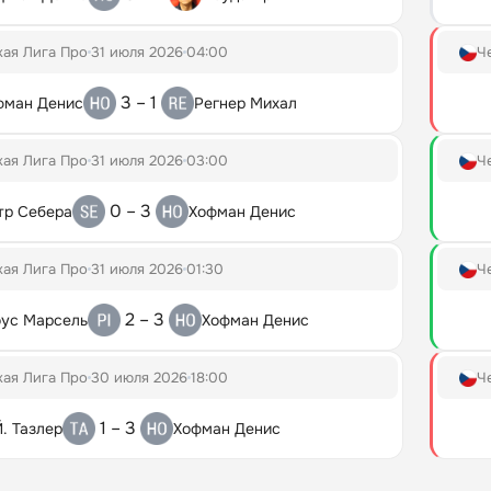
ая Лига Про
31 июля 2026
04:00
Ч
3 – 1
фман Денис
Регнер Михал
ая Лига Про
31 июля 2026
03:00
Ч
0 – 3
тр Себера
Хофман Денис
ая Лига Про
31 июля 2026
01:30
Ч
2 – 3
ус Марсель
Хофман Денис
ая Лига Про
30 июля 2026
18:00
Ч
1 – 3
Й. Тазлер
Хофман Денис