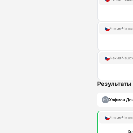
Чехия
Чешск
Чехия
Чешск
Результаты
Хофман Де
Чехия
Чешск
Хо