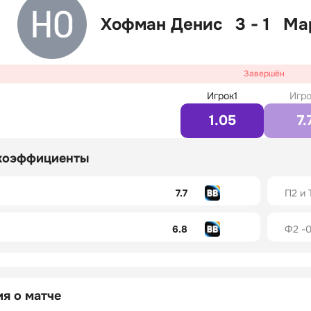
Хофман Денис
3 - 1
Ма
Завершён
Игрок1
Игро
1.05
7.
коэффициенты
7.7
П2 и 
6.8
Ф2 -0
я о матче