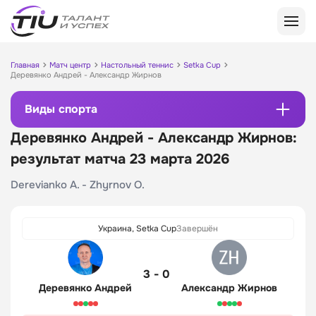
Главная
Матч центр
Настольный теннис
Setka Cup
Деревянко Андрей - Александр Жирнов
Популярные БК
Пари
Виды спорта
По букмекеру
БетБум
Леон
Pari
Деревянко Андрей - Александр Жирнов:
Приложения для Android
Винлайн
BetBoom
результат матча 23 марта 2026
Фонбет
Leon
Пари
Виды спорта
Марафон
Winline
БетБум
Derevianko A. - Zhyrnov O.
Бетсити
Fonbet
Леон
Баскетбол
Статьи о БК
Мелбет
Лига Ставок
Винлайн
Киберспорт
Winline
Лига Ставок
Марафон
Фонбет
Теннис
Украина, Setka Cup
Завершён
База знаний
По видам спорта
Олимпбет
Бет-М
Марафон
Хоккей
Виды ставок
Тенниси
Baltbet
Бетсити
Футбол
Футбол
3 - 0
Футбол
По видам спорта
Основы ставок
Балтбет
Melbet
Мелбет
Хоккей
Деревянко Андрей
Александр Жирнов
Евролига
Сервисы
Бет-М
Olimpbet
Лига Ставок
Баскетбол
Футбол
Виды спорта
Кубок России
Беттери
Tennisi
Олимпбет
Теннис
Хоккей