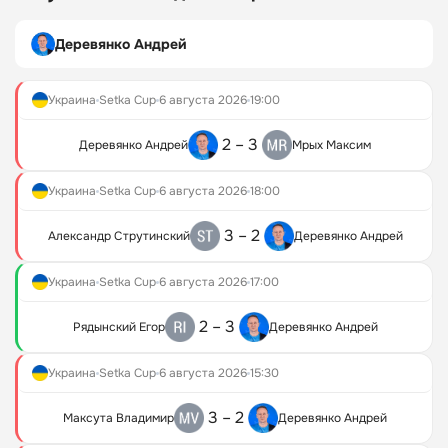
Деревянко Андрей
Украина
Setka Cup
6 августа 2026
19:00
2 – 3
Деревянко Андрей
Мрых Максим
Украина
Setka Cup
6 августа 2026
18:00
3 – 2
Александр Струтинский
Деревянко Андрей
Украина
Setka Cup
6 августа 2026
17:00
2 – 3
Рядынский Егор
Деревянко Андрей
Украина
Setka Cup
6 августа 2026
15:30
3 – 2
Максута Владимир
Деревянко Андрей