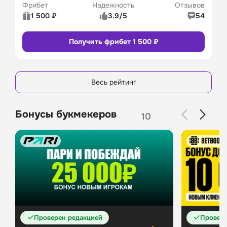
Фрибет
Надежность
Отзывов
Служба поддержки
4/5
1 500 ₽
3.9/5
54
Бонусы и акции
4/5
Рейтинг 
5/5
Получить фрибет 1 500 ₽
пользователей
Промокод
Бонусы
Коэффициенты
3/5
8
Линия в прематче
3/5
Линия в лайве
Сайт
Приложение
4/5
Весь рейтинг
Удобство платежей
4/5
Служба поддержки
4/5
Бонусы букмекеров
10
Бонусы и акции
4/5
Промокод
Бонусы
13
Сайт
Приложение
Проверен редакцией
Провере