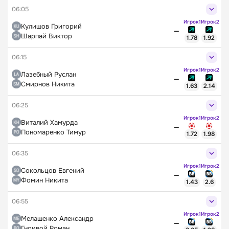
06:05
Игрок1
Игрок2
Кулишов Григорий
—
Шарпай Виктор
1.78
1.92
06:15
Игрок1
Игрок2
Лазебный Руслан
—
Смирнов Никита
1.63
2.14
06:25
Игрок1
Игрок2
Виталий Хамурда
—
Пономаренко Тимур
1.72
1.98
06:35
Игрок1
Игрок2
Сокольцов Евгений
—
Фомин Никита
1.43
2.6
06:55
Игрок1
Игрок2
Мелашенко Александр
—
Гноивой Роман