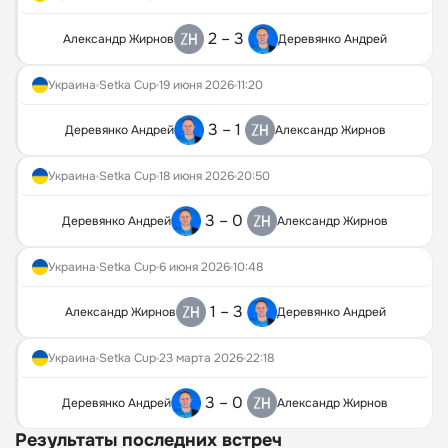
Чемпионат мира
2 – 3
Суперлига России
Александр Жирнов
Деревянко Андрей
Чемпионат Европы
Киберспорт
Украина
Setka Cup
19 июня 2026
11:20
IEM Cologne
3 – 1
The International
Деревянко Андрей
Александр Жирнов
Esports World Cup Counter Strike
Украина
Setka Cup
18 июня 2026
20:50
3 – 0
Деревянко Андрей
Александр Жирнов
Украина
Setka Cup
6 июня 2026
10:48
1 – 3
Александр Жирнов
Деревянко Андрей
Украина
Setka Cup
23 марта 2026
22:18
3 – 0
Деревянко Андрей
Александр Жирнов
Результаты последних встреч