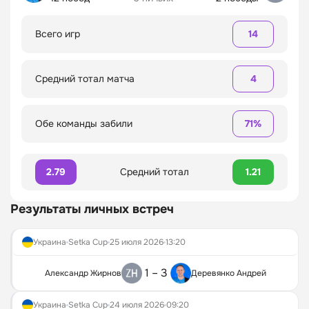
Букмекеры для ставок на киберспорт
НБА
НБА
Baltbet
Букмекеры для профессиональных игроков
Единая Лига ВТБ
Единая Лига ВТБ
24Бет
Букмекеры для ставок на футбол
Евролига
Евролига
Всего игр
14
WNBA
WNBA
Суперлига
Суперлига
Средний тотал матча
4
Теннис
Теннис
US Open 2026 ATP
ATP
US Open 2026 WTA
WTA
Обе команды забили
71%
Настольный теннис
Cincinnati ATP
Cincinnati WTA
Челленджер
Настольный теннис
Лига Про
2.79
Средний тотал
1.21
Чемпионат мира
Setka Cup
Волейбол
Кубок мира
Результаты личных встреч
Чемпионат Европы
Лига Наций
WTT Champions Yokohama, MS
Суперлига России
Киберспорт
WTT Champions Yokohama, WS
Украина
Setka Cup
25 июля 2026
13:20
Europe Smash Sweden, WS
IEM Cologne
Europe Smash Sweden, MS
The International
1 – 3
Александр Жирнов
Деревянко Андрей
Волейбол
Лига Наций
Украина
Setka Cup
24 июля 2026
09:20