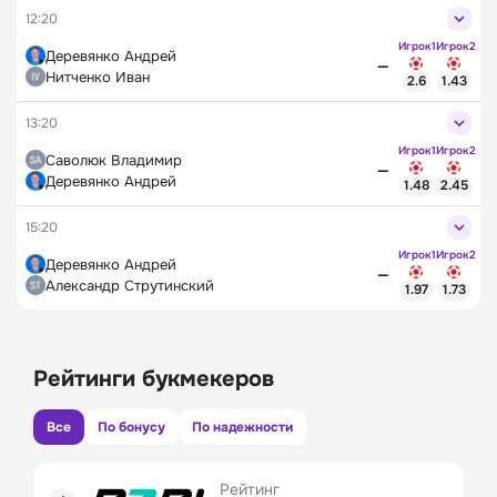
12:20
Игрок1
Игрок2
Деревянко Андрей
—
Нитченко Иван
2.6
1.43
13:20
Игрок1
Игрок2
Саволюк Владимир
—
Деревянко Андрей
1.48
2.45
15:20
Игрок1
Игрок2
Деревянко Андрей
—
Александр Струтинский
1.97
1.73
Рейтинги букмекеров
Все
По бонусу
По надежности
Рейтинг