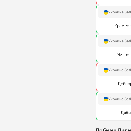
Украина
Set
Крамес 
Украина
Set
Милосл
Украина
Set
Дебна
Украина
Set
Доби
Добиаш Лади