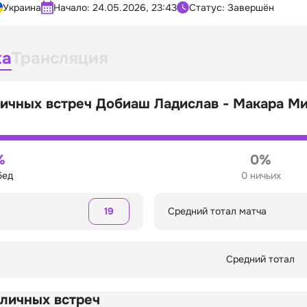
Украина
Начало:
24.05.2026, 23:43
Статус: Завершён
ка
Трансляция
личных встреч Добиаш Ладислав - Макара М
%
0%
бед
0 ничьих
19
Средний тотал матча
Средний тотал
 личных встреч