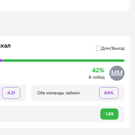
ихал
Дом/Выезд
42%
8 побед
4.21
Обе команды забили
84%
1.89