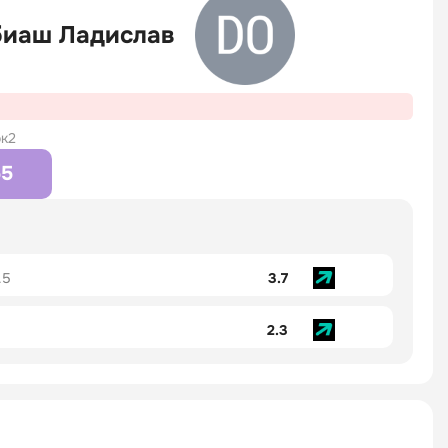
иаш Ладислав
к2
55
.5
3.7
2.3