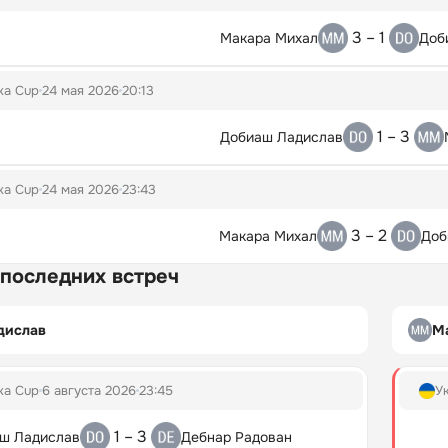
3 – 1
Макара Михал
Доб
ka Cup
24 мая 2026
20:13
1 – 3
Добиаш Ладислав
ka Cup
24 мая 2026
23:43
3 – 2
Макара Михал
Доб
 последних встреч
дислав
М
ka Cup
6 августа 2026
23:45
У
1 – 3
ш Ладислав
Дебнар Радован