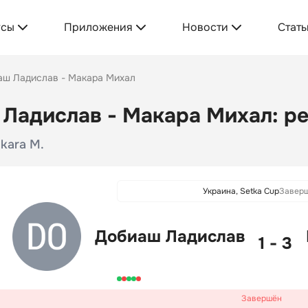
усы
Приложения
Новости
Стать
аш Ладислав - Макара Михал
Ладислав - Макара Михал: ре
akara M.
Украина, Setka Cup
Завер
Добиаш Ладислав
1 - 3
Завершён