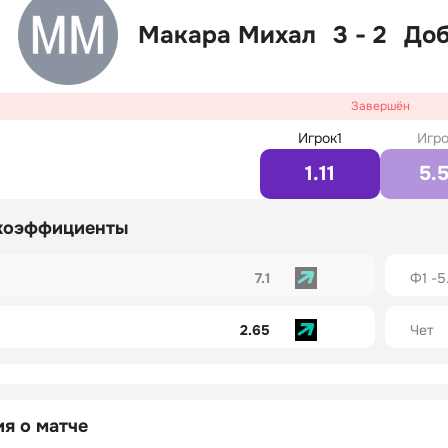
Макара Михал
3 - 2
Доб
Завершён
Игрок1
Игро
1.11
5.
коэффициенты
7.1
Ф1 -5
2.65
Чет
я о матче