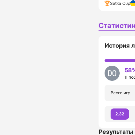
Setka Cup
Статисти
История 
58
11 по
Всего игр
2.32
Результаты