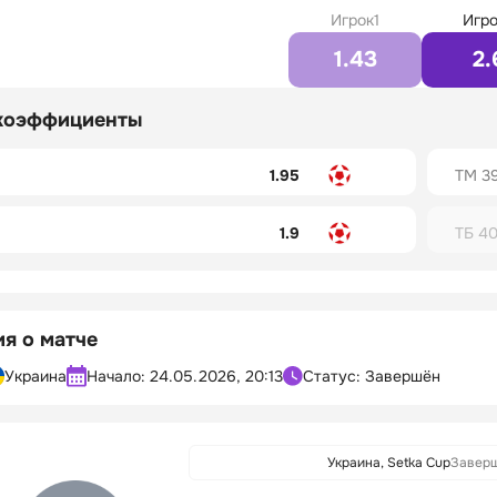
Игрок1
Игро
1.43
2.
коэффициенты
1.95
ТМ 3
1.9
ТБ 40
я о матче
Украина
Начало:
24.05.2026, 20:13
Статус: Завершён
Украина, Setka Cup
Завер