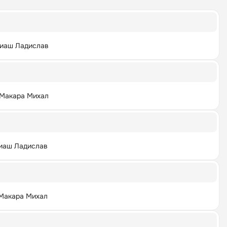
иаш Ладислав
Макара Михал
иаш Ладислав
Макара Михал