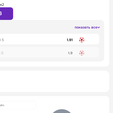
к2
6
показать все
9.5
1.91
.5
1.9
шён