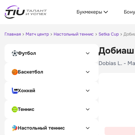
Букмекеры
Бон
Главная
Матч центр
Настольный теннис
Setka Cup
Доби
Добиаш 
Футбол
Dobias L. - M
Баскетбол
Хоккей
Теннис
Настольный теннис