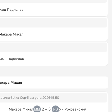
иаш Ладислав
Макара Михал
иаш Ладислав
акара Михал
краина
Setka Cup
5 августа 2026
15:50
2 – 3
Макара Михал
Ян Рохованский