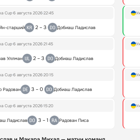
ka Cup
6 августа 2026
22:45
У
2 – 3
Ян-старший
Добиаш Ладислав
ka Cup
6 августа 2026
21:45
У
2 – 3
ав Уллман
Добиаш Ладислав
ka Cup
6 августа 2026
20:15
У
3 – 0
р Радован
Добиаш Ладислав
ka Cup
6 августа 2026
15:20
У
3 – 1
аш Ладислав
Радован Писа
слав и Макара Михал — матчи команд