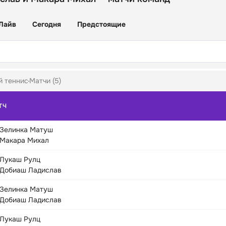
Лайв
Сегодня
Предстоящие
й теннис
Матчи (5)
ТЧ
Зелинка Матуш
Макара Михал
Лукаш Рулц
Добиаш Ладислав
Зелинка Матуш
Добиаш Ладислав
Лукаш Рулц