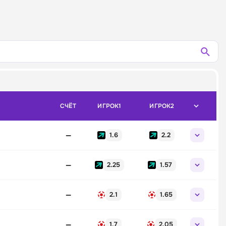
СЧЁТ
ИГРОК1
ИГРОК2
—
1.6
2.2
—
2.25
1.57
—
2.1
1.65
—
1.7
2.05