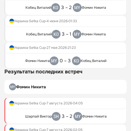
3 – 2
Кобец Виталий
Фомин Никита
Украина
Setka Cup
4 июня 2026
01:33
3 – 1
Кобец Виталий
Фомин Никита
Украина
Setka Cup
27 мая 2026
21:23
0 – 3
Фомин Никита
Кобец Виталий
Результаты последних встреч
Фомин Никита
Украина
Setka Cup
7 августа 2026
04:05
3 – 2
Шарпай Виктор
Фомин Никита
Украина
Setka Cup
7 августа 2026
02:05