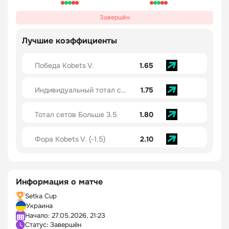
Лига Чемпионов
Зенит
Betcity
Тенниси
Теннис
Настольный теннис
Баскетбол
Завершён
Лига Европы
Спортбет
Bettery
Балтбет
Футбол
Волейбол
Теннис
24bet
Zenit
Беттери
Киберспорт
Настольный теннис
Лучшие коэффициенты
Рейтинги
Футбол
Спортбет
Зенит
Волейбол
Прочие категории
Лучшие букмекеры
РПЛ
24bet
Киберспорт
Приложения для iOS
Футбол
Победа Kobets V.
1.65
Легальные букмекерские конторы
Фрибеты
Лига чемпионов
Российские букмекеры
Фрибеты без депозита
АПЛ
РПЛ
Leon
БК с мобильным приложением
Фрибет без отыгрыша
Серия А
Лига чемпионов
Zenit
Индивидуальный тотал сетов Kobets V. Больше 2.5
1.75
Надежные букмекеры
Промокод без отыгрыша
Ла Лига
АПЛ
Лига Ставок
БК с гостевым демосчетом
Бонус за регистрацию без отыгрыша
Бундеслига
Серия А
Марафон
Тотал сетов Больше 3.5
1.80
БК с большими коэффициентами
Фрибеты сегодня
Лига Европы
Ла Лига
Melbet
БК с минимальными депозитами
Лучшие фрибеты
Лига конференций
Бундеслига
Pari
Фора Kobets V. (-1.5)
2.10
Букмекеры для ставок на американский футбол
Фрибет новым игрокам
Лига наций
Лига Европы
Tennisi
Букмекеры для ставок на бейсбол
Новые БК с фрибетом
Суперкубок УЕФА
Лига конференций
Fonbet
Хоккей
Хоккей
Букмекеры для ставок на гольф
Фрибет 3000
Betcity
Информация о матче
Букмекеры для ставок на автогонки
Акции букмекерских контор при регистрации
КХЛ
КХЛ
BetBoom
Букмекеры для ставок на чемпионаты мира и Европы
Промокоды букмекеров
НХЛ
НХЛ
Bettery
Setka Cup
Украина
Букмекеры для ставок на дартс
Бездепозитные бонусы за регистрацию
АХЛ
АХЛ
Olimpbet
Начало:
27.05.2026, 21:23
Баскетбол
Баскетбол
Букмекеры для ставок на скачки
Бездепозитные бонусы букмекеров
Winline
Статус: Завершён