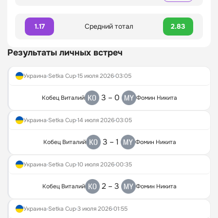
Чемпионат мира
Суперлига России
1.17
Средний тотал
2.83
Чемпионат Европы
Киберспорт
Результаты личных встреч
IEM Cologne
The International
Esports World Cup Counter Strike
Украина
Setka Cup
15 июля 2026
03:05
3 – 0
Кобец Виталий
Фомин Никита
Украина
Setka Cup
14 июля 2026
03:05
3 – 1
Кобец Виталий
Фомин Никита
Украина
Setka Cup
10 июля 2026
00:35
2 – 3
Кобец Виталий
Фомин Никита
Украина
Setka Cup
3 июля 2026
01:55