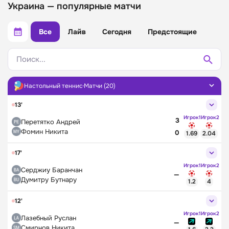
Украина — популярные матчи
Все
Лайв
Сегодня
Предстоящие
Поиск...
Настольный теннис
Матчи (20)
13'
Игрок1
Игрок2
3
Перетятко Андрей
Фомин Никита
0
1.69
2.04
17'
Игрок1
Игрок2
Серджиу Баранчан
—
Думитру Бутнару
1.2
4
12'
Игрок1
Игрок2
Лазебный Руслан
—
Смирнов Никита