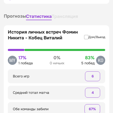
Букмекеры для ставок на киберспорт
НБА
НБА
Baltbet
Букмекеры для профессиональных игроков
Единая Лига ВТБ
Единая Лига ВТБ
24Бет
Букмекеры для ставок на футбол
Евролига
Евролига
Прогнозы
Статистика
Трансляция
WNBA
WNBA
Суперлига
Суперлига
Теннис
Теннис
История личных встреч Фомин
US Open 2026 ATP
ATP
Никита - Кобец Виталий
Дом/Выезд
US Open 2026 WTA
WTA
Настольный теннис
Cincinnati ATP
Cincinnati WTA
Челленджер
17%
0%
83%
Настольный теннис
Лига Про
1 победа
0 ничьих
5 побед
Чемпионат мира
Setka Cup
Волейбол
Кубок мира
Чемпионат Европы
Лига Наций
Всего игр
6
WTT Champions Yokohama, MS
Суперлига России
Киберспорт
WTT Champions Yokohama, WS
Средний тотал матча
4
Europe Smash Sweden, WS
IEM Cologne
Europe Smash Sweden, MS
The International
Волейбол
Обе команды забили
67%
Лига Наций