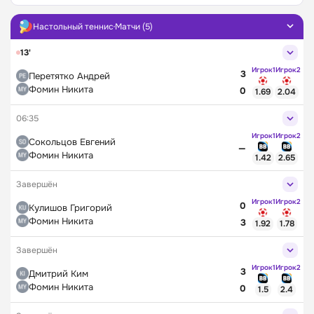
Настольный теннис
Матчи (5)
13'
Игрок1
Игрок2
3
Перетятко Андрей
Фомин Никита
0
1.69
2.04
06:35
Игрок1
Игрок2
Сокольцов Евгений
—
Фомин Никита
1.42
2.65
Завершён
Игрок1
Игрок2
0
Кулишов Григорий
Фомин Никита
3
1.92
1.78
Завершён
Игрок1
Игрок2
3
Дмитрий Ким
Фомин Никита
0
1.5
2.4