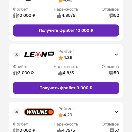
4.49
Удобство платежей
4/5
Фрибет
Надежность
Отзывов
Служба поддержки
5/5
10 000 ₽
4.85/5
52
Бонусы и акции
5/5
Рейтинг 
5/5
Получить фрибет 10 000 ₽
пользователей
Промокод
Бонусы
Коэффициенты
5/5
22
Линия в прематче
4/5
Рейтинг
Линия в лайве
Сайт
Приложение
5/5
4.36
Удобство платежей
4/5
Фрибет
Надежность
Отзывов
Служба поддержки
4/5
3 000 ₽
4.8/5
50
Бонусы и акции
5/5
Рейтинг 
5/5
Получить фрибет 3 000 ₽
пользователей
Промокод
Бонусы
Коэффициенты
5/5
42
Линия в прематче
5/5
Рейтинг
Линия в лайве
Сайт
Приложение
3/5
4.20
Удобство платежей
4/5
Фрибет
Надежность
Отзывов
Служба поддержки
5/5
10 000 ₽
4.75/5
57