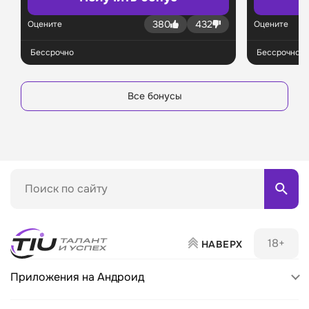
380
432
Оцените
Оцените
Бессрочно
Бессрочно
Все бонусы
Поиск по матч-центру
18+
НАВЕРХ
Приложения на Андроид
Пари