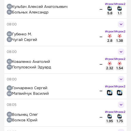
Игрок1
Игрок2
Кульбач Алексей Анатольевич
—
Больных Александр
5.8
1.1
08:00
Игрок1
Игрок2
Губенко М.
—
Чугай Сергей
2.8
1.38
08:00
Игрок1
Игрок2
Коваленко Анатолий
—
Популовский Эдуард
2.32
1.54
08:00
Игрок1
Игрок2
Гончаренко Сергей
—
Матвийчук Василий
08:05
Игрок1
Игрок2
Волынец Олег
—
Волков Юрий
1.95
1.75