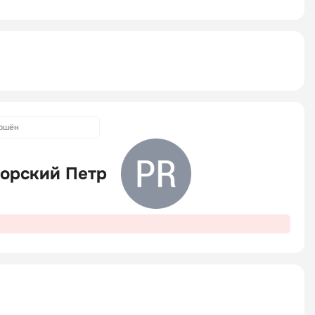
ршён
орский Петр