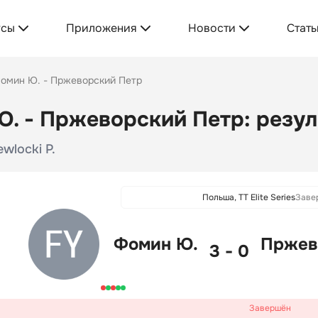
усы
Приложения
Новости
Стать
омин Ю. - Пржеворский Петр
. - Пржеворский Петр: резул
ewlocki P.
Польша, TT Elite Series
Заве
Фомин Ю.
Пржев
3 - 0
Завершён