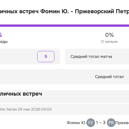
личных встреч Фомин Ю. - Пржеворский Пет
%
0%
беды
0 ничьих
5
Средний тотал матча
Средний тотал
 личных встреч
lite Series
29 мая 2026
09:00
1 – 3
Фомин Ю.
Пржев