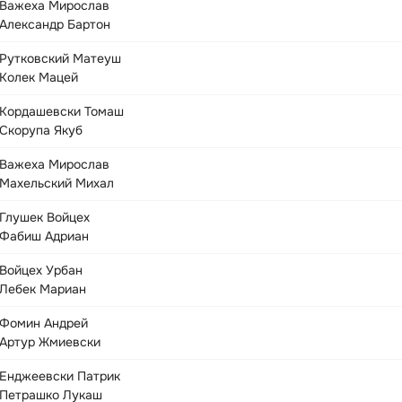
Важеха Мирослав
Александр Бартон
Рутковский Матеуш
Колек Мацей
Кордашевски Томаш
Скорупа Якуб
Важеха Мирослав
Махельский Михал
Глушек Войцех
Фабиш Адриан
Войцех Урбан
Лебек Мариан
Фомин Андрей
Артур Жмиевски
Енджеевски Патрик
Петрашко Лукаш