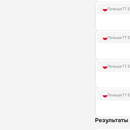
Польша
TT E
Польша
TT E
Польша
TT E
Польша
TT E
Результаты