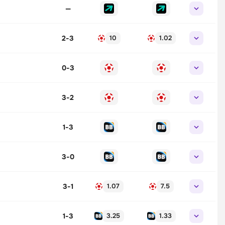
—
2
-
3
10
1.02
0
-
3
3
-
2
1
-
3
3
-
0
3
-
1
1.07
7.5
1
-
3
3.25
1.33