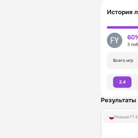
История 
60
3 по
Всего игр
2.4
Результаты
Польша
TT E