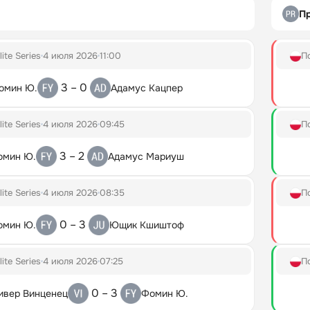
П
lite Series
4 июля 2026
11:00
П
3 – 0
омин Ю.
Адамус Кацпер
lite Series
4 июля 2026
09:45
П
3 – 2
омин Ю.
Адамус Мариуш
lite Series
4 июля 2026
08:35
П
0 – 3
омин Ю.
Ющик Кшиштоф
lite Series
4 июля 2026
07:25
П
0 – 3
ивер Винценец
Фомин Ю.