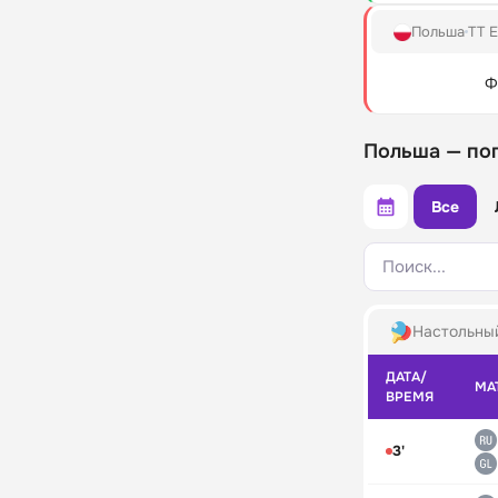
Польша
TT E
Ф
Польша — по
Все
Поиск...
Настольны
ДАТА/
МА
ВРЕМЯ
3'