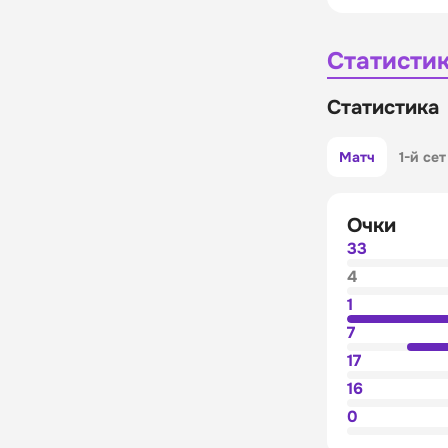
Статисти
Статистика
Матч
1-й сет
Очки
33
4
1
7
17
16
0