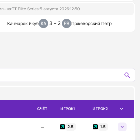
ольша
TT Elite Series
5 августа 2026
12:50
3 – 2
Качмарек Якуб
Пржеворский Петр
СЧЁТ
ИГРОК1
ИГРОК2
—
2.5
1.5