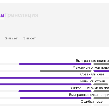
ка
Трансляция
2-й сет
3-й сет
Выигранные поинты
Максимум очков подр
Сравняли счет
Большой отрыв
Выигранные очки на по
Выигранные очки на пр
Ошибки подач