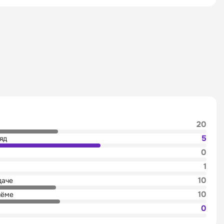
20
5
яд
0
1
10
даче
10
иёме
0