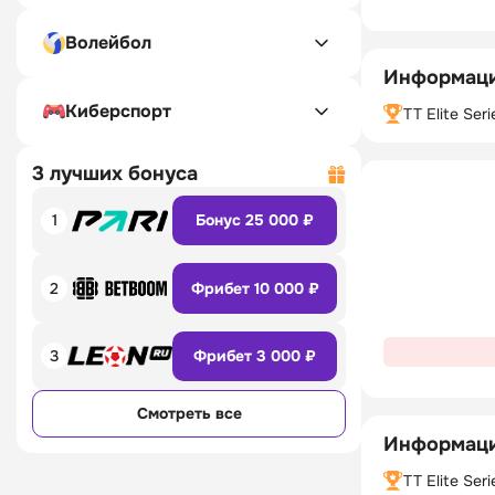
Волейбол
Информаци
Киберспорт
TT Elite Seri
3 лучших бонуса
1
Бонус 25 000 ₽
2
Фрибет 10 000 ₽
3
Фрибет 3 000 ₽
Смотреть все
Информаци
TT Elite Seri