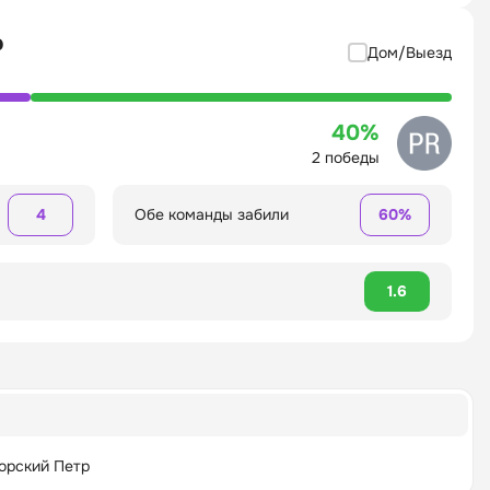
р
Дом/Выезд
40%
2 победы
4
Обе команды забили
60%
1.6
орский Петр