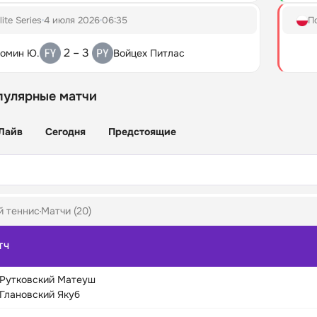
lite Series
4 июля 2026
06:35
П
2 – 3
омин Ю.
Войцех Питлас
пулярные матчи
Лайв
Сегодня
Предстоящие
й теннис
Матчи (20)
ТЧ
Рутковский Матеуш
Глановский Якуб