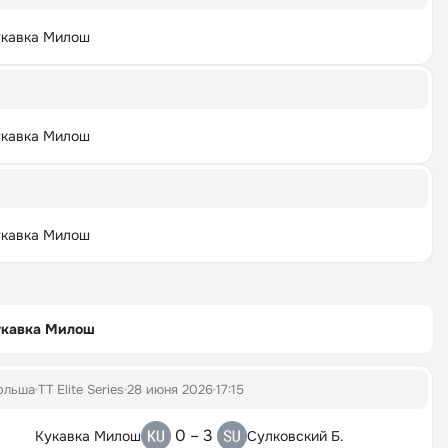
кавка Милош
кавка Милош
кавка Милош
укавка Милош
ольша
TT Elite Series
28 июня 2026
17:15
0 – 3
Кукавка Милош
Сулковский Б.