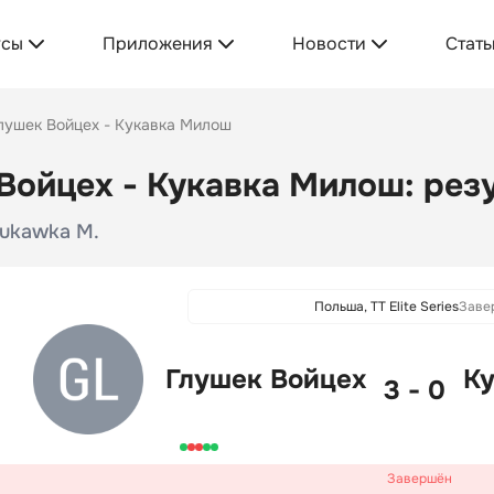
усы
Приложения
Новости
Стать
лушек Войцех - Кукавка Милош
Войцех - Кукавка Милош: резу
Kukawka M.
Польша, TT Elite Series
Заве
Глушек Войцех
К
3 - 0
Завершён