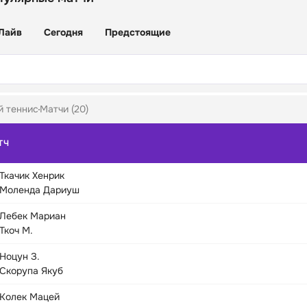
Лайв
Сегодня
Предстоящие
й теннис
Матчи (20)
ТЧ
Ткачик Хенрик
Моленда Дариуш
Лебек Мариан
Ткоч М.
Ноцун З.
Скорупа Якуб
Колек Мацей