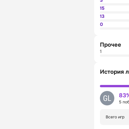
3
15
13
0
Прочее
1
История л
83
5 по
Всего игр