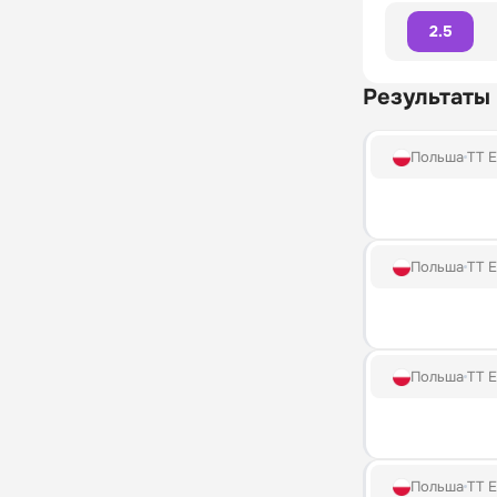
2.5
Результаты
Польша
TT E
Польша
TT E
Польша
TT E
Польша
TT E