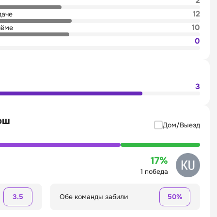
2
12
даче
10
иёме
0
3
ош
Дом/Выезд
17%
1 победа
3.5
Обе команды забили
50%