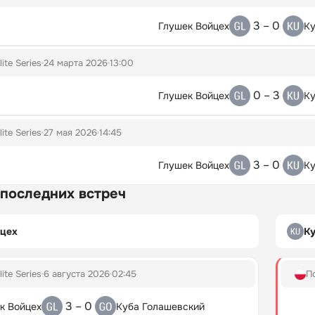
3 – 0
Глушек Войцех
Ку
lite Series
24 марта 2026
13:00
0 – 3
Глушек Войцех
Ку
lite Series
27 мая 2026
14:45
3 – 0
Глушек Войцех
Ку
 последних встреч
йцех
К
lite Series
6 августа 2026
02:45
П
3 – 0
к Войцех
Куба Голашевский