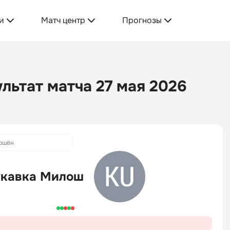
и
Матч центр
Прогнозы
льтат матча 27 мая 2026
ршён
укавка Милош