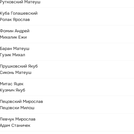
Рутковский Матеуш
Куба Голашевский
Ролак Ярослав
Фомин Андрей
Михалик Ежи
Баран Матеуш
Гузик Михал
Прушковский Якуб
Сиконь Матеуш
Митас Яцек
Кузмич Якуб
Пецовский Мирослав
Пецовски Милош
Левчук Мирослав
Адам Станичек