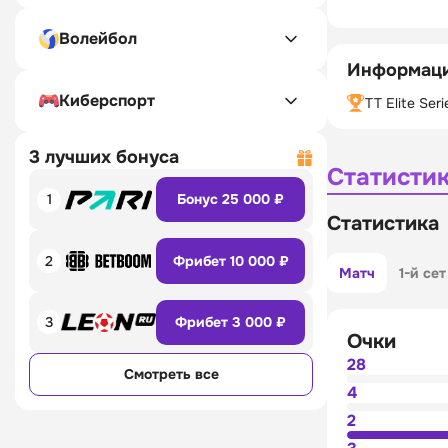
Волейбол
Информаци
Киберспорт
TT Elite Seri
3 лучших бонуса
Статисти
1
Бонус 25 000 ₽
Статистика
2
Фрибет 10 000 ₽
Матч
1-й сет
3
Фрибет 3 000 ₽
Очки
28
Смотреть все
4
2