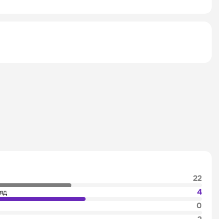
22
4
яд
0