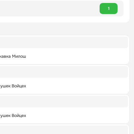
1
кавка Милош
лушек Войцех
лушек Войцех