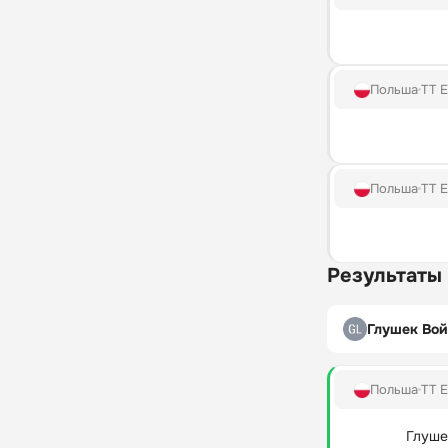
Польша
TT E
Польша
TT E
Результаты
Глушек Во
Польша
TT E
Глуше