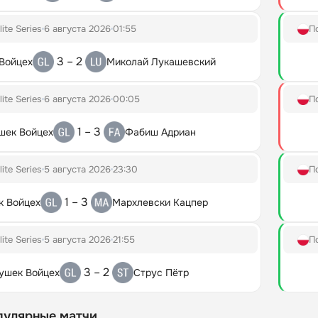
lite Series
6 августа 2026
01:55
П
3 – 2
Войцех
Миколай Лукашевский
lite Series
6 августа 2026
00:05
П
1 – 3
шек Войцех
Фабиш Адриан
lite Series
5 августа 2026
23:30
П
1 – 3
к Войцех
Мархлевски Кацпер
lite Series
5 августа 2026
21:55
П
3 – 2
ушек Войцех
Струс Пётр
пулярные матчи