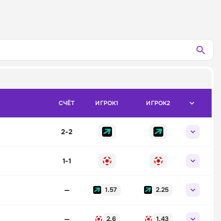
СЧЁТ
ИГРОК1
ИГРОК2
2
-
2
1
-
1
—
1.57
2.25
—
2.6
1.43