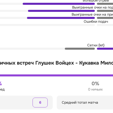
Большой отрыв
Выигранные очки на по
Выигранные очки на пр
Ошибки подач
Сетки (let)
ичных встреч Глушек Войцех - Кукавка Мил
%
0%
бед
0 ничьих
6
Средний тотал матча