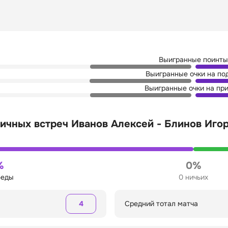
Выигранные поинты
Выигранные очки на по
Выигранные очки на пр
ичных встреч Иванов Алексей - Блинов Иго
%
0%
беды
0 ничьих
4
Средний тотал матча