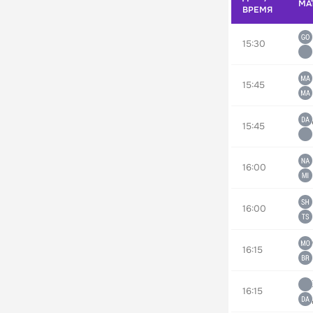
МА
ВРЕМЯ
15:30
15:45
15:45
16:00
16:00
16:15
16:15