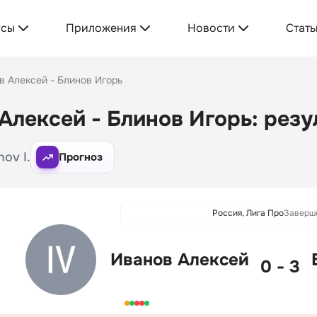
усы
Приложения
Новости
Стать
в Алексей - Блинов Игорь
Алексей - Блинов Игорь: резу
nov I.
Прогноз
Россия, Лига Про
Заверш
Иванов Алексей
0 - 3