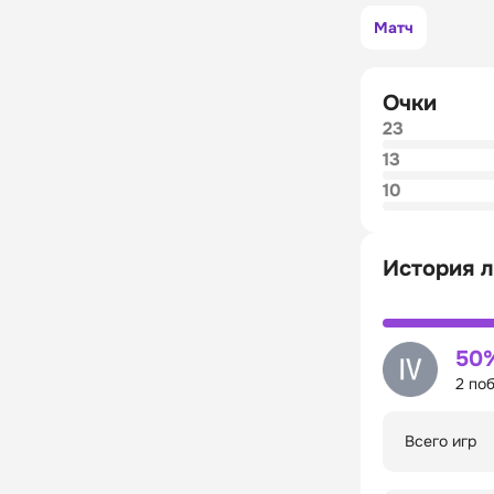
Матч
Очки
23
13
10
История л
50
2 по
Всего игр