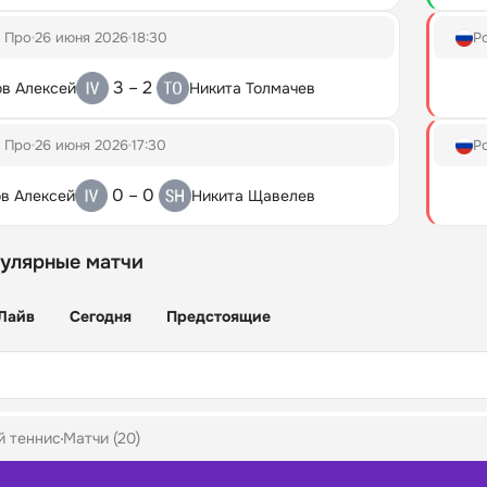
 Про
26 июня 2026
18:30
Р
3 – 2
в Алексей
Никита Толмачев
 Про
26 июня 2026
17:30
Р
0 – 0
в Алексей
Никита Щавелев
пулярные матчи
Лайв
Сегодня
Предстоящие
й теннис
Матчи (20)