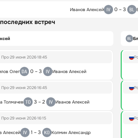
0 – 3
Иванов Алексей
 последних встреч
ексей
Бл
 Про
29 июня 2026
18:45
Р
0 – 3
илов Олег
Иванов Алексей
 Про
29 июня 2026
16:45
Р
3 – 2
а Толмачев
Иванов Алексей
 Про
29 июня 2026
16:15
Р
1 – 3
в Алексей
Колмин Александр