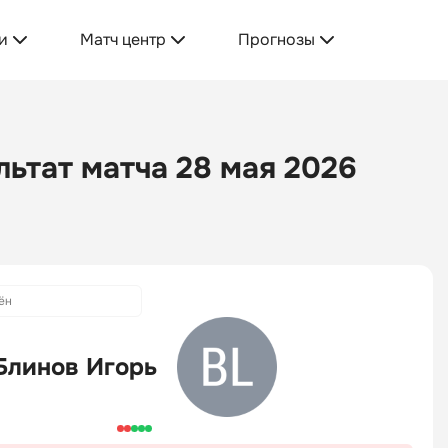
и
Матч центр
Прогнозы
льтат матча 28 мая 2026
ён
Блинов Игорь