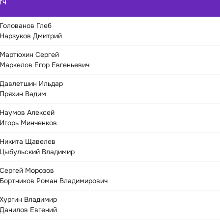
ТЧ
Голованов Глеб
Нарзуков Дмитрий
Мартюхин Сергей
Маркелов Егор Евгеньевич
Давлетшин Ильдар
Пряхин Вадим
Наумов Алексей
Игорь Минченков
Никита Щавелев
Цыбульский Владимир
Сергей Морозов
Бортников Роман Владимирович
Хургин Владимир
Данилов Евгений