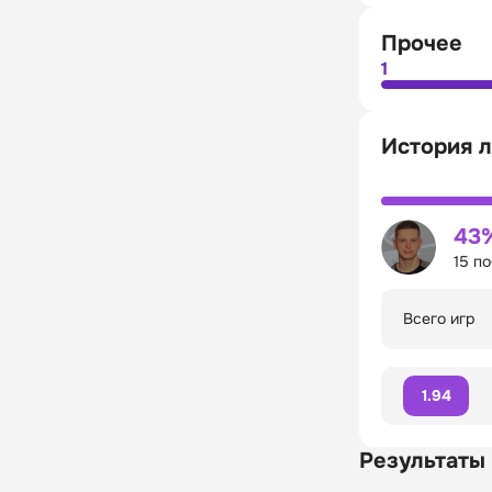
Прочее
1
История л
43
15 п
Всего игр
1.94
Результаты