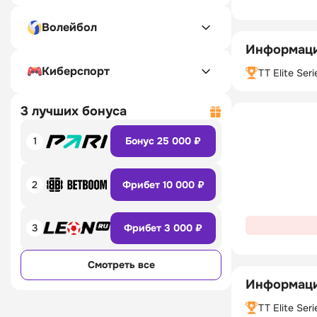
Волейбол
Информаци
Киберспорт
TT Elite Seri
3 лучших бонуса
1
Бонус 25 000 ₽
2
Фрибет 10 000 ₽
3
Фрибет 3 000 ₽
Смотреть все
Информаци
TT Elite Seri