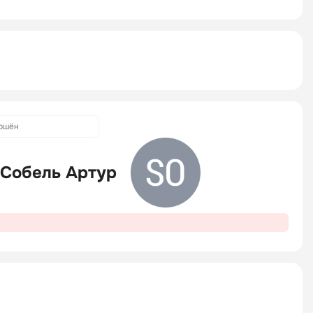
ршён
Собель Артур