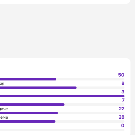
50
8
яд
3
7
22
даче
28
иёме
0