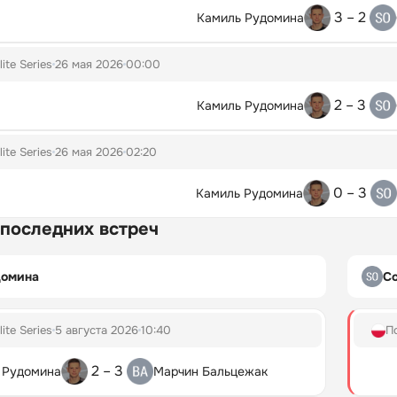
3 – 2
Камиль Рудомина
lite Series
26 мая 2026
00:00
2 – 3
Камиль Рудомина
lite Series
26 мая 2026
02:20
0 – 3
Камиль Рудомина
 последних встреч
домина
С
lite Series
5 августа 2026
10:40
П
2 – 3
 Рудомина
Марчин Бальцежак