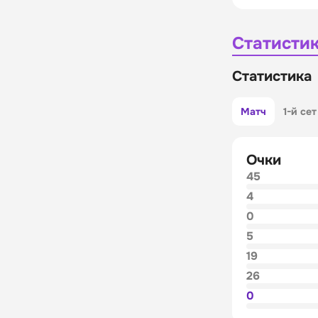
Статисти
Статистика
Матч
1-й сет
Очки
45
4
0
5
19
26
0