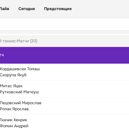
Лайв
Сегодня
Предстоящие
й теннис
Матчи (20)
ТЧ
Кордашевски Томаш
Скорупа Якуб
Митас Яцек
Рутковский Матеуш
Пецовский Мирослав
Ролак Ярослав
Ткачик Хенрик
Фомин Андрей