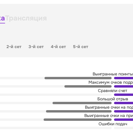
ка
Трансляция
2-й сет
3-й сет
4-й сет
5-й сет
Выигранные поинты
Максимум очков подр
Сравняли счет
Большой отрыв
Выигранные очки на по
Выигранные очки на пр
Ошибки подач