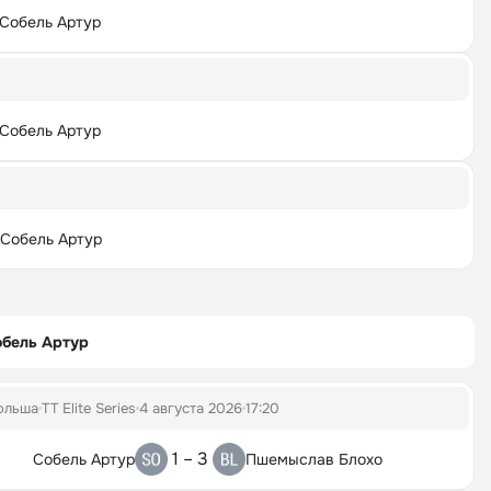
Собель Артур
Собель Артур
Собель Артур
обель Артур
ольша
TT Elite Series
4 августа 2026
17:20
1 – 3
Собель Артур
Пшемыслав Блохо