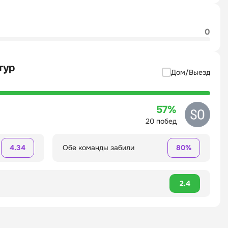
0
тур
Дом/Выезд
57%
20 побед
4.34
Обе команды забили
80%
2.4