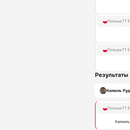
Польша
TT E
Польша
TT E
Результаты
Камиль Ру
Польша
TT E
Камиль