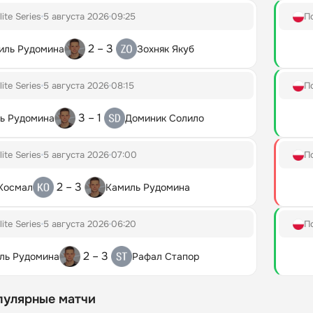
lite Series
5 августа 2026
09:25
П
2 – 3
иль Рудомина
Зохняк Якуб
lite Series
5 августа 2026
08:15
П
3 – 1
ь Рудомина
Доминик Солило
lite Series
5 августа 2026
07:00
П
2 – 3
 Космал
Камиль Рудомина
lite Series
5 августа 2026
06:20
П
2 – 3
ль Рудомина
Рафал Стапор
пулярные матчи