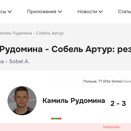
усы
Приложения
Новости
Стать
амиль Рудомина - Собель Артур
Рудомина - Собель Артур: рез
a - Sobel A.
Польша, TT Elite Series
Заве
Камиль Рудомина
2 - 3
Завершён