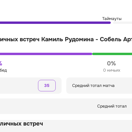
Таймауты
ичных встреч Камиль Рудомина - Собель Ар
%
0%
обед
0 ничьих
35
Средний тотал матча
Средний тотал
 личных встреч