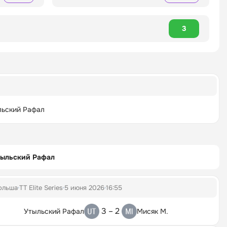
3
льский Рафал
тыльский Рафал
ольша
TT Elite Series
5 июня 2026
16:55
3 – 2
Утыльский Рафал
Мисяк М.