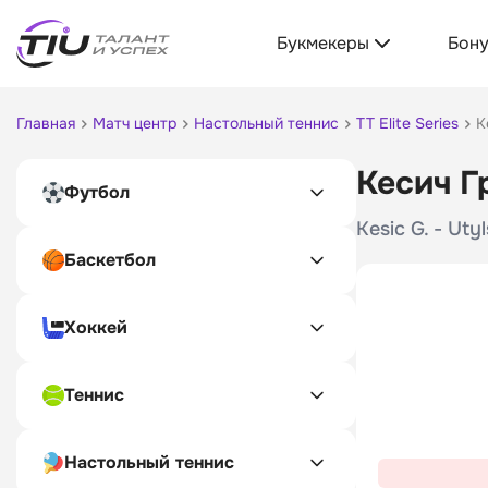
Букмекеры
Бон
Главная
Матч центр
Настольный теннис
TT Elite Series
К
Кесич Г
Футбол
Kesic G. - Utyl
Баскетбол
Хоккей
Теннис
Настольный теннис