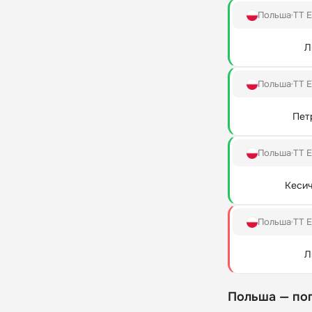
Польша
TT E
Л
Польша
TT E
Пет
Польша
TT E
Кесич
Польша
TT E
Л
Польша — по