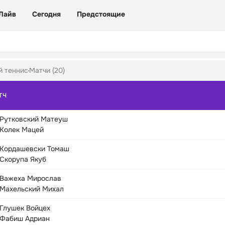
Лайв
Сегодня
Предстоящие
й теннис
Матчи (20)
ТЧ
Рутковский Матеуш
Колек Мацей
Кордашевски Томаш
Скорупа Якуб
Важеха Мирослав
Махельский Михал
Глушек Войцех
Фабиш Адриан