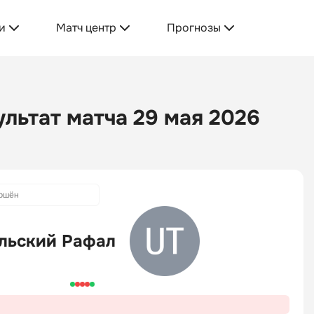
и
Матч центр
Прогнозы
ультат матча 29 мая 2026
ршён
льский Рафал