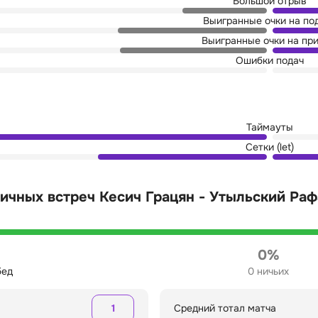
Большой отрыв
Выигранные очки на по
Выигранные очки на пр
Ошибки подач
Таймауты
Сетки (let)
ичных встреч Кесич Грацян - Утыльский Ра
0%
бед
0 ничьих
1
Средний тотал матча