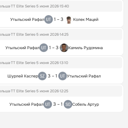
ольша
TT Elite Series
5 июня 2026
15:40
1 – 3
Утыльский Рафал
Колек Мацей
ольша
TT Elite Series
5 июня 2026
14:25
1 – 3
Утыльский Рафал
Камиль Рудомина
ольша
TT Elite Series
5 июня 2026
13:10
3 – 1
Шурлей Каспер
Утыльский Рафал
ольша
TT Elite Series
5 июня 2026
12:25
3 – 1
Утыльский Рафал
Собель Артур