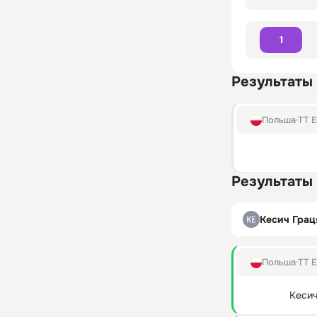
1
Результаты
Польша
TT E
Результаты
Кесич Грац
Польша
TT E
Кесич