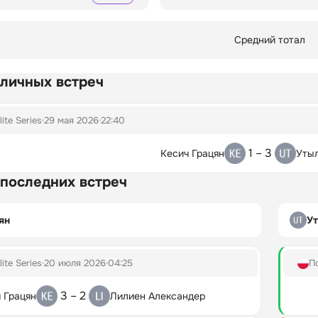
Средний тотал
 личных встреч
lite Series
29 мая 2026
22:40
1 – 3
Кесич Грацян
Уты
 последних встреч
ян
У
lite Series
20 июля 2026
04:25
П
3 – 2
 Грацян
Лилиен Александер