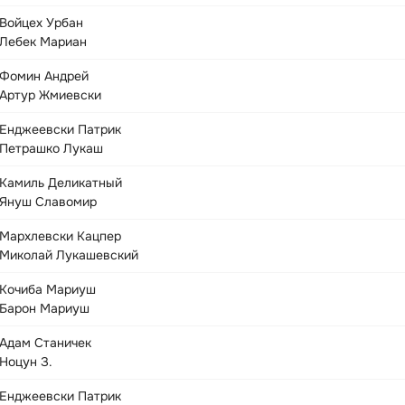
Войцех Урбан
Лебек Мариан
Фомин Андрей
Артур Жмиевски
Енджеевски Патрик
Петрашко Лукаш
Камиль Деликатный
Януш Славомир
Мархлевски Кацпер
Миколай Лукашевский
Кочиба Мариуш
Барон Мариуш
Адам Станичек
Ноцун З.
Енджеевски Патрик