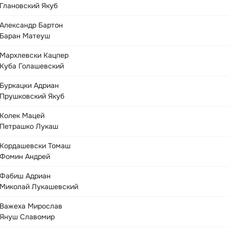
Глановский Якуб
Александр Бартон
Баран Матеуш
Мархлевски Кацпер
Куба Голашевский
Буркацки Адриан
Прушковский Якуб
Колек Мацей
Петрашко Лукаш
Кордашевски Томаш
Фомин Андрей
Фабиш Адриан
Миколай Лукашевский
Важеха Мирослав
Януш Славомир