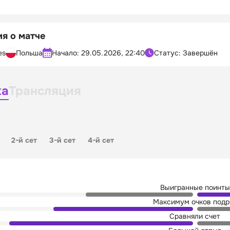
я о матче
es
Польша
Начало:
29.05.2026, 22:40
Статус: Завершён
ка
Трансляция
2-й сет
3-й сет
4-й сет
Выигранные поинты
Максимум очков подр
Сравняли счет