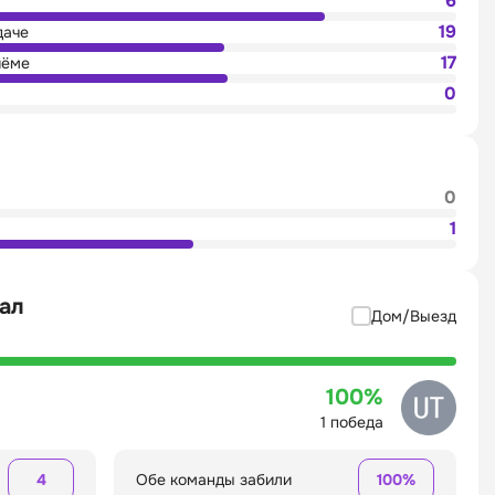
6
19
даче
17
иёме
0
0
1
фал
Дом/Выезд
100%
1 победа
4
Обе команды забили
100%