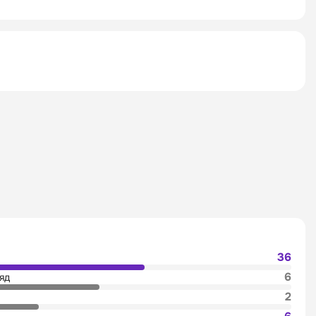
36
6
яд
2