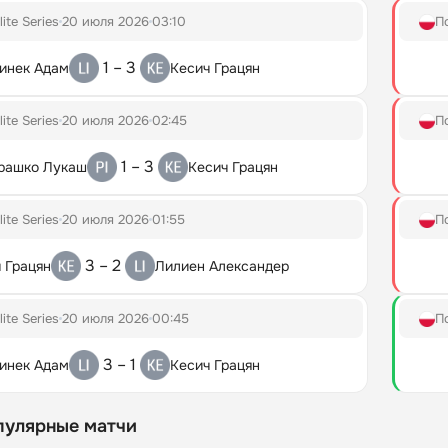
lite Series
20 июля 2026
03:10
П
1 – 3
инек Адам
Кесич Грацян
lite Series
20 июля 2026
02:45
П
1 – 3
рашко Лукаш
Кесич Грацян
lite Series
20 июля 2026
01:55
П
3 – 2
 Грацян
Лилиен Александер
lite Series
20 июля 2026
00:45
П
3 – 1
инек Адам
Кесич Грацян
пулярные матчи