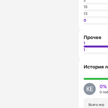
2
15
13
0
Прочее
1
1
История л
0%
0 по
Всего игр