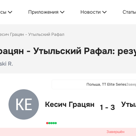
усы
Приложения
Новости
Стать
есич Грацян - Утыльский Рафал
рацян - Утыльский Рафал: рез
ski R.
Польша, TT Elite Series
Заве
Кесич Грацян
Уты
1 - 3
Завершён