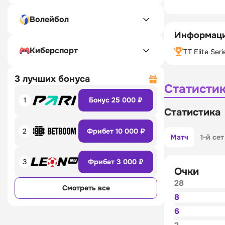
Волейбол
Информаци
Киберспорт
TT Elite Seri
3 лучших бонуса
Статисти
1
Бонус 25 000 ₽
Статистика
2
Фрибет 10 000 ₽
Матч
1-й сет
3
Фрибет 3 000 ₽
Очки
28
Смотреть все
8
6