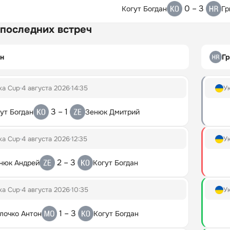
0 – 3
Когут Богдан
Гр
 последних встреч
ан
Г
ka Cup
4 августа 2026
14:35
У
3 – 1
ут Богдан
Зенюк Дмитрий
ka Cup
4 августа 2026
12:35
У
2 – 3
нюк Андрей
Когут Богдан
ka Cup
4 августа 2026
10:35
У
1 – 3
лочко Антон
Когут Богдан