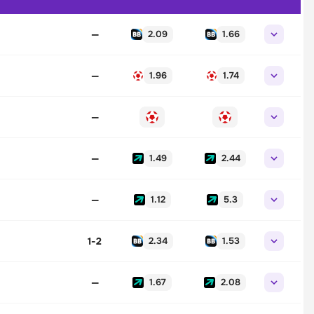
—
2.09
1.66
—
1.96
1.74
—
—
1.49
2.44
—
1.12
5.3
1
-
2
2.34
1.53
—
1.67
2.08