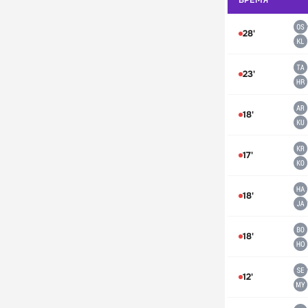
ВРЕМЯ
28'
23'
18'
17'
18'
18'
12'