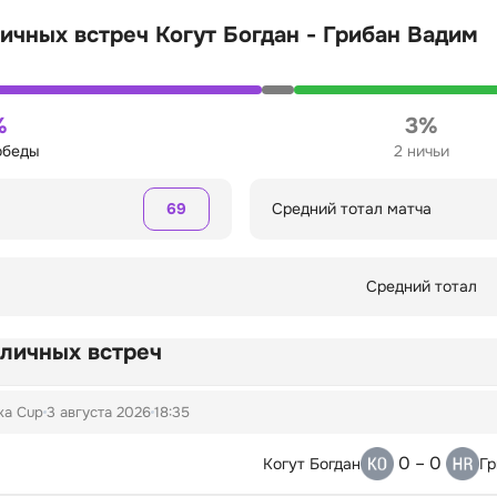
ичных встреч Когут Богдан - Грибан Вадим
%
3%
обеды
2 ничьи
69
Средний тотал матча
Средний тотал
 личных встреч
ka Cup
3 августа 2026
18:35
0 – 0
Когут Богдан
Гр