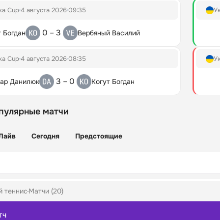
ka Cup
4 августа 2026
09:35
У
0 – 3
т Богдан
Вербяный Василий
ka Cup
4 августа 2026
08:35
У
3 – 0
ар Данилюк
Когут Богдан
пулярные матчи
Лайв
Сегодня
Предстоящие
й теннис
Матчи (20)
ТЧ