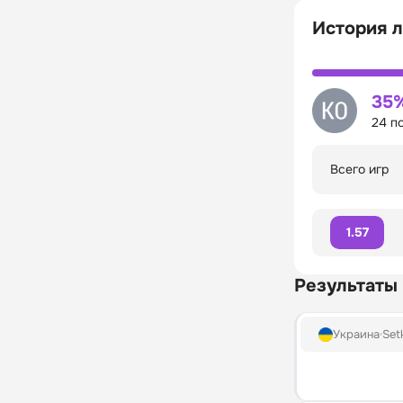
История л
35
24 п
Всего игр
1.57
Результаты
Украина
Set