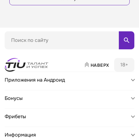
Поиск по матч-центру
18+
НАВЕРХ
Приложения на Андроид
Пари
Бонусы
БетБум
Pari
Фрибеты
Леон
BetBoom
Лига Ставок
Пари
Информация
Leon