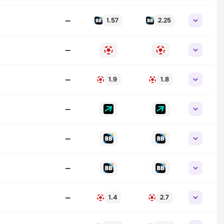
—
1.57
2.25
—
—
1.9
1.8
—
—
—
—
1.4
2.7