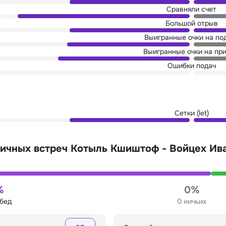
Сравняли счет
Большой отрыв
Выигранные очки на по
Выигранные очки на пр
Ошибки подач
Сетки (let)
личных встреч Котыль Кшиштоф - Войцех И
%
0%
обед
0 ничьих