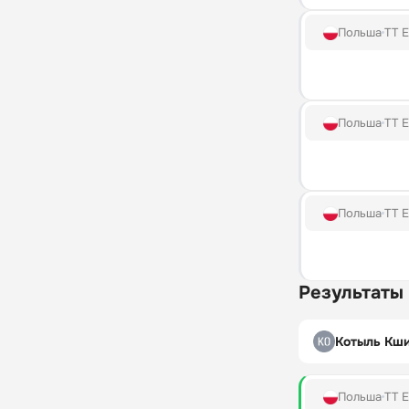
Польша
TT E
Польша
TT E
Польша
TT E
Результаты
Котыль Кш
Польша
TT E