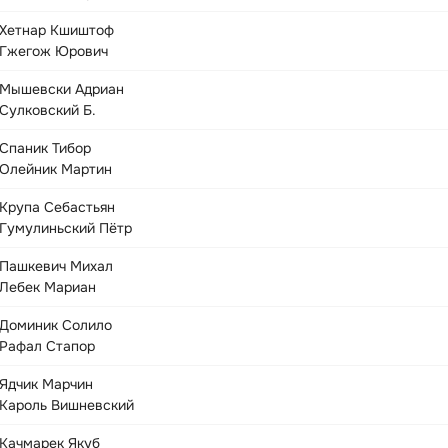
Хетнар Кшиштоф
Гжегож Юрович
Мышевски Адриан
Сулковский Б.
Спаник Тибор
Олейник Мартин
Крупа Себастьян
Гумулиньский Пётр
Пашкевич Михал
Лебек Мариан
Доминик Солило
Рафал Стапор
Ядчик Марчин
Кароль Вишневский
Качмарек Якуб