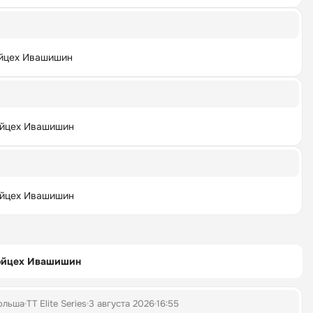
йцех Ивашишин
йцех Ивашишин
йцех Ивашишин
ойцех Ивашишин
ольша
TT Elite Series
3 августа 2026
16:55