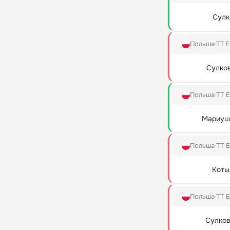
Сулк
Польша
TT E
Сулков
Польша
TT E
Мариуш
Польша
TT E
Коты
Польша
TT E
Сулков