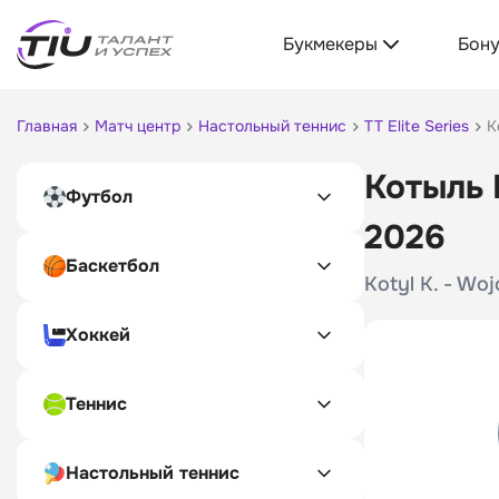
Букмекеры
Бон
Главная
Матч центр
Настольный теннис
TT Elite Series
К
Котыль 
Футбол
2026
Баскетбол
Kotyl K. - Wo
Хоккей
Теннис
Настольный теннис