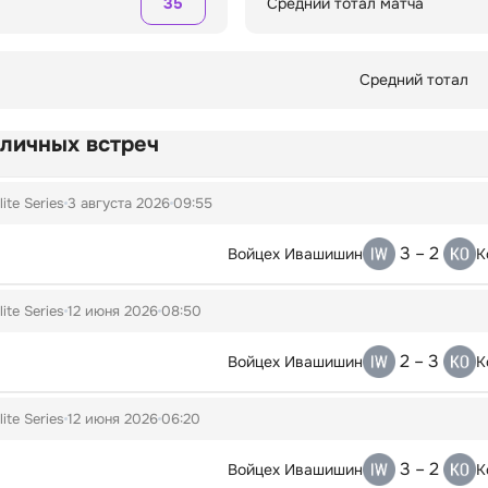
35
Средний тотал матча
Средний тотал
 личных встреч
lite Series
3 августа 2026
09:55
3 – 2
Войцех Ивашишин
К
lite Series
12 июня 2026
08:50
2 – 3
Войцех Ивашишин
К
lite Series
12 июня 2026
06:20
3 – 2
Войцех Ивашишин
К