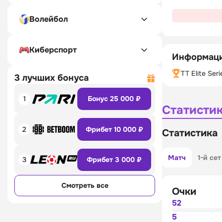
Волейбол
Киберспорт
Информаци
TT Elite Seri
3 лучших бонуса
1
Бонус 25 000 ₽
Статисти
2
Фрибет 10 000 ₽
Статистика
Матч
1-й сет
3
Фрибет 3 000 ₽
Смотреть все
Очки
52
5