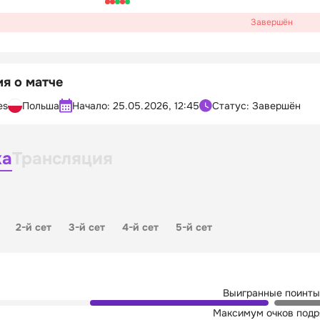
Завершён
я о матче
es
Польша
Начало:
25.05.2026, 12:45
Статус: Завершён
ка
Трансляция
2-й сет
3-й сет
4-й сет
5-й сет
Выигранные поинты
Максимум очков подр