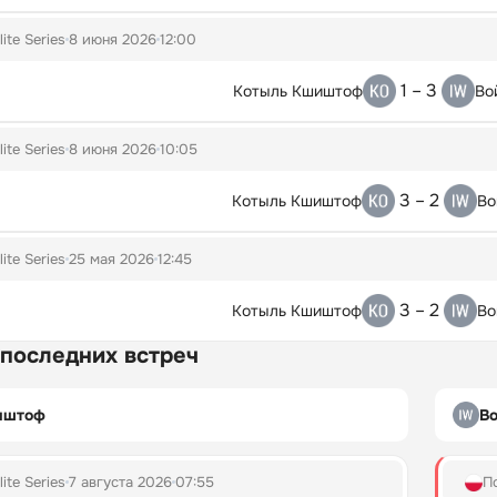
lite Series
8 июня 2026
12:00
1 – 3
Котыль Кшиштоф
Во
lite Series
8 июня 2026
10:05
3 – 2
Котыль Кшиштоф
Во
lite Series
25 мая 2026
12:45
3 – 2
Котыль Кшиштоф
Во
 последних встреч
иштоф
В
lite Series
7 августа 2026
07:55
П