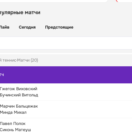
пулярные матчи
Лайв
Сегодня
Предстоящие
й теннис
Матчи (20)
ТЧ
Гжегож Виховский
Бучинский Витольд
Марчин Бальцежак
Минда Михал
Павел Полок
Сиконь Матеуш