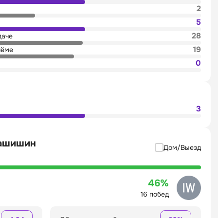
2
5
28
даче
19
иёме
0
3
вашишин
Дом/Выезд
46%
16 побед