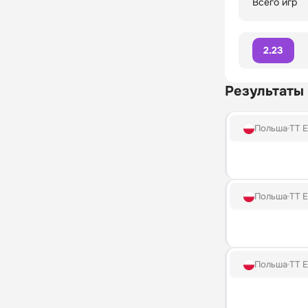
Всего игр
2.23
Результаты
Польша
TT E
Польша
TT E
Польша
TT E