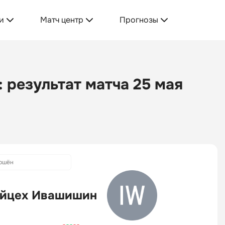
и
Матч центр
Прогнозы
результат матча 25 мая
ршён
йцех Ивашишин