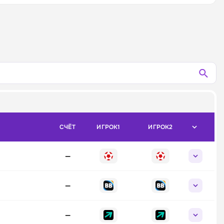
СЧЁТ
ИГРОК1
ИГРОК2
—
—
—