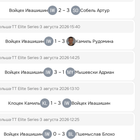
2 – 3
Войцех Ивашишин
Собель Артур
ольша
TT Elite Series
3 августа 2026
15:40
1 – 3
Войцех Ивашишин
Камиль Рудомина
ольша
TT Elite Series
3 августа 2026
14:25
3 – 1
Войцех Ивашишин
Мышевски Адриан
ольша
TT Elite Series
3 августа 2026
13:10
1 – 3
Клоцек Камиль
Войцех Ивашишин
ольша
TT Elite Series
3 августа 2026
12:25
0 – 3
Войцех Ивашишин
Пшемыслав Блохо