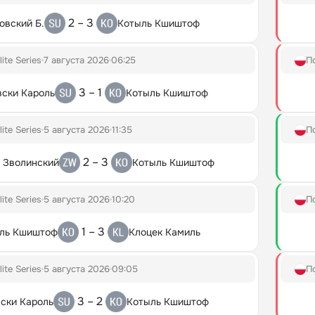
2 – 3
овский Б.
Котыль Кшиштоф
lite Series
7 августа 2026
06:25
П
3 – 1
ски Кароль
Котыль Кшиштоф
lite Series
5 августа 2026
11:35
П
2 – 3
 Зволинский
Котыль Кшиштоф
lite Series
5 августа 2026
10:20
П
1 – 3
ль Кшиштоф
Клоцек Камиль
lite Series
5 августа 2026
09:05
П
3 – 2
ски Кароль
Котыль Кшиштоф