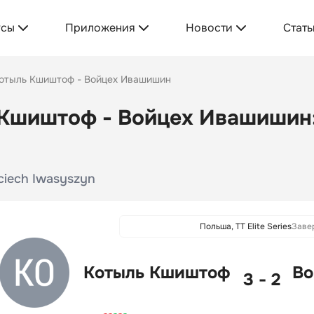
усы
Приложения
Новости
Стать
отыль Кшиштоф - Войцех Ивашишин
Кшиштоф - Войцех Ивашишин: 
jciech Iwasyszyn
Польша, TT Elite Series
Заве
Котыль Кшиштоф
Во
3 - 2