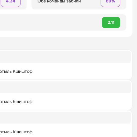
4.34
Обе команды забили
89%
2.11
отыль Кшиштоф
отыль Кшиштоф
отыль Кшиштоф