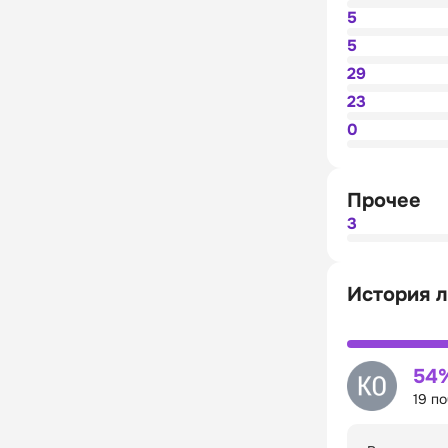
5
5
29
23
0
Прочее
3
История 
54
19 п