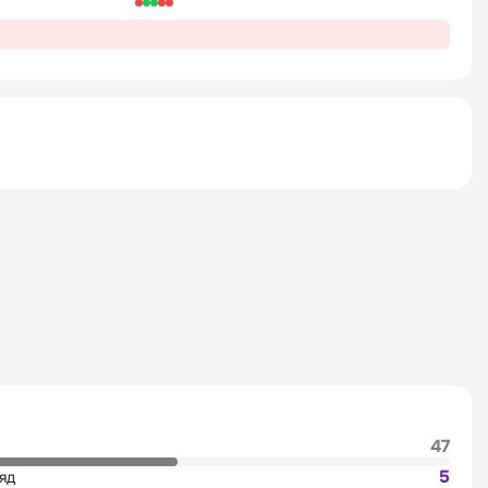
47
5
яд