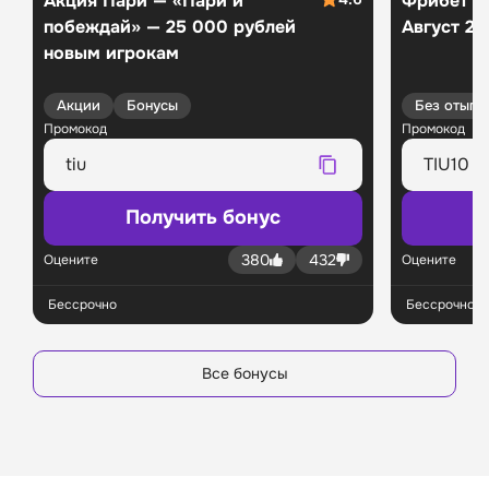
Акция Пари — «Пари и
Фрибет Б
побеждай» — 25 000 рублей
Август 20
новым игрокам
Акции
Бонусы
Без отыгр
Промокод
Промокод
Получить бонус
П
380
432
Оцените
Оцените
Бессрочно
Бессрочно
Все бонусы