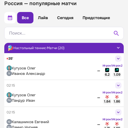
Россия — популярные матчи
Все
Лайв
Сегодня
Предстоящие
Поиск...
Настольный теннис
Матчи (20)
35'
Игрок1
Игрок2
Кутузов Олег
—
Иванов Александр
6.2
1.09
02:15
Игрок1
Игрок2
Кутузов Олег
—
Пандур Иван
1.84
1.86
02:15
Игрок1
Игрок2
Калашников Евгений
—
Дамир Нуриев