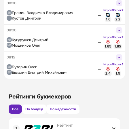
08:00
Игрок1
Игрок2
Еремин Владимир Владимирович
—
Кустов Дмитрий
1.6
2.2
08:00
Игрок1
Игрок2
Кугурушев Дмитрий
—
Мошников Олег
1.85
1.85
08:15
Игрок1
Игрок2
Буторин Олег
—
Евлахин Дмитрий Михайлович
2.4
1.5
Рейтинги букмекеров
Все
По бонусу
По надежности
Рейтинг