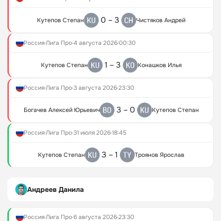
0 – 3
Кутепов Степан
Чистяков Андрей
Россия
Лига Про
4 августа 2026
00:30
1 – 3
Кутепов Степан
Конашков Илья
Россия
Лига Про
3 августа 2026
23:30
3 – 0
Богачев Алексей Юрьевич
Кутепов Степан
Россия
Лига Про
31 июля 2026
18:45
3 – 1
Кутепов Степан
Троянов Ярослав
Андреев Данила
Россия
Лига Про
6 августа 2026
23:30