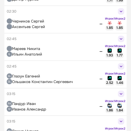
1.71
1.99
02:30
Игрок1
Игрок2
Черников Сергей
—
Аксентьев Сергей
1.85
1.85
02:45
Игрок1
Игрок2
Мареев Никита
—
Ильин Анатолий
1.93
1.77
02:45
Игрок1
Игрок2
Глазун Евгений
—
Ольшаков Константин Сергеевич
2.52
1.46
03:15
Игрок1
Игрок2
Пандур Иван
—
Иванов Александр
1.86
1.84
03:15
Игрок1
Игрок2