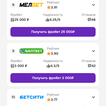
Рейтинг
Линия в лайве
4/5
3.91
Удобство платежей
4/5
Фрибет
Надежность
Отзывов
Служба поддержки
4/5
25 000 ₽
4.25/5
48
Бонусы и акции
4/5
Рейтинг 
5/5
Получить фрибет 25 000₽
пользователей
Промокод
Бонусы
Коэффициенты
4/5
15
Линия в прематче
4/5
Рейтинг
Линия в лайве
Сайт
Приложение
3/5
3.90
Удобство платежей
4/5
Фрибет
Надежность
Отзывов
Служба поддержки
4/5
3 000 ₽
4.3/5
42
Бонусы и акции
4/5
Рейтинг 
5/5
Получить фрибет 3 000₽
пользователей
Промокод
Бонусы
Коэффициенты
4/5
16
Линия в прематче
4/5
Рейтинг
Линия в лайве
Сайт
Приложение
3/5
3.77
Удобство платежей
4/5