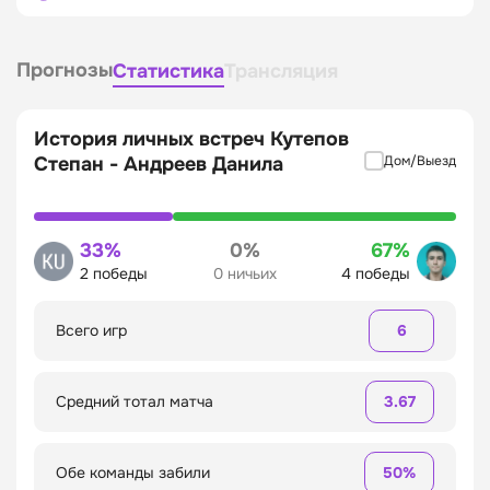
Букмекеры для ставок на киберспорт
НБА
НБА
Baltbet
Букмекеры для профессиональных игроков
Единая Лига ВТБ
Единая Лига ВТБ
24Бет
Букмекеры для ставок на футбол
Евролига
Евролига
Прогнозы
Статистика
Трансляция
WNBA
WNBA
Суперлига
Суперлига
Теннис
Теннис
История личных встреч Кутепов
US Open 2026 ATP
ATP
Степан - Андреев Данила
Дом/Выезд
US Open 2026 WTA
WTA
Настольный теннис
Cincinnati ATP
Cincinnati WTA
Челленджер
33%
0%
67%
Настольный теннис
Лига Про
2 победы
0 ничьих
4 победы
Чемпионат мира
Setka Cup
Волейбол
Кубок мира
Чемпионат Европы
Лига Наций
Всего игр
6
WTT Champions Yokohama, MS
Суперлига России
Киберспорт
WTT Champions Yokohama, WS
Средний тотал матча
3.67
Europe Smash Sweden, WS
IEM Cologne
Europe Smash Sweden, MS
The International
Волейбол
Обе команды забили
50%
Лига Наций