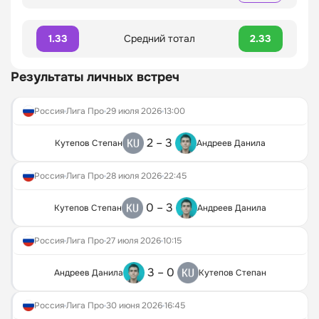
Чемпионат мира
Суперлига России
1.33
Средний тотал
2.33
Чемпионат Европы
Киберспорт
Результаты личных встреч
IEM Cologne
The International
Esports World Cup Counter Strike
Россия
Лига Про
29 июля 2026
13:00
2 – 3
Кутепов Степан
Андреев Данила
Россия
Лига Про
28 июля 2026
22:45
0 – 3
Кутепов Степан
Андреев Данила
Россия
Лига Про
27 июля 2026
10:15
3 – 0
Андреев Данила
Кутепов Степан
Россия
Лига Про
30 июня 2026
16:45