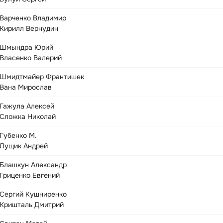
Варченко Владимир
Кирилл Вернудин
Шмындра Юрий
Власенко Валерий
Шмидтмайер Франтишек
Вана Мирослав
Гажула Алексей
Сложка Николай
Губенко М.
Лущик Андрей
Блашкун Александр
Гриценко Евгений
Сергий Кушниренко
Кришталь Дмитрий