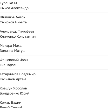
Губенко М.
Сыкса Александр
Шипилов Антон
Смирнов Никита
Александр Тимофеев
Клименко Константин
Макара Михал
Зелинка Матуш
Фащевский Иван
Гил Тарас
Татарников Владимир
Касьянов Артем
Ковшун Ярослав
Бондаренко Юрий
Комар Вадим
Булуй Сергей