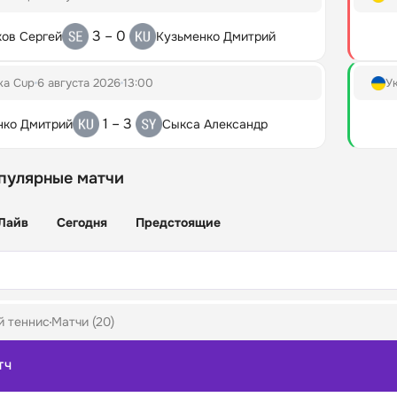
3 – 0
хов Сергей
Кузьменко Дмитрий
ka Cup
6 августа 2026
13:00
У
1 – 3
нко Дмитрий
Сыкса Александр
пулярные матчи
Лайв
Сегодня
Предстоящие
й теннис
Матчи (20)
ТЧ