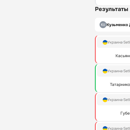
Результаты
Кузьменко
Украина
Set
Касьян
Украина
Set
Татарник
Украина
Set
Губе
Украина
Set