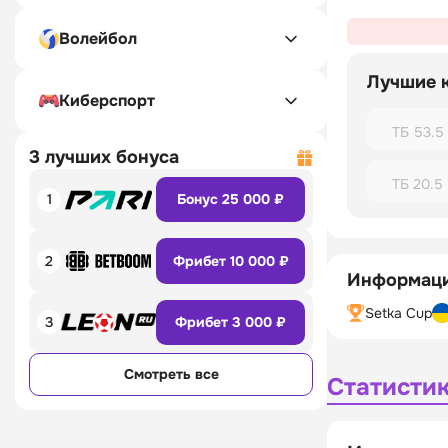
Волейбол
Лучшие 
Киберспорт
ТБ 53.5
3 лучших бонуса
ТБ 20.5
1
Бонус 25 000 ₽
2
Фрибет 10 000 ₽
Информаци
Setka Cup
3
Фрибет 3 000 ₽
Смотреть все
Статисти