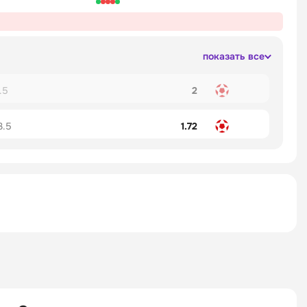
показать все
.5
2
3.5
1.72