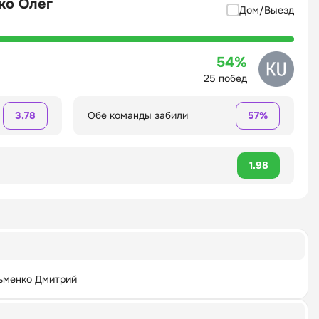
ко Олег
Дом/Выезд
54%
25 побед
3.78
Обе команды забили
57%
1.98
ьменко Дмитрий