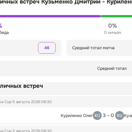
ичных встреч Кузьменко Дмитрий - Курилен
%
0%
обеда
0 ничьих
46
Средний тотал матча
Средний тотал
 личных встреч
ka Cup
5 августа 2026
08:30
3 – 0
Куриленко Олег
Куз
ka Cup
3 августа 2026
08:30