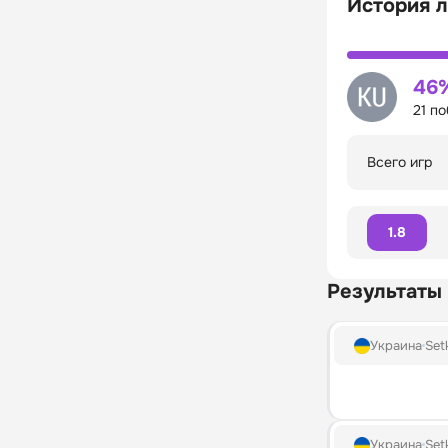
История л
46
21 п
Всего игр
1.8
Результаты
Украина
Set
Украина
Set